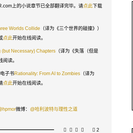
.com上的小说章节已全部翻译完毕。请
点此
下载
ree Worlds Collide
（译为《三个世界的碰撞》）
或
点此
开始在线阅读。
(but Necessary) Chapters
（译为《失落（但是
线阅读。
类电子书
Rationality: From AI to Zombies
（译为
请
点此
开始在线阅读。
/@hpmor
微博：
@哈利波特与理性之道
2