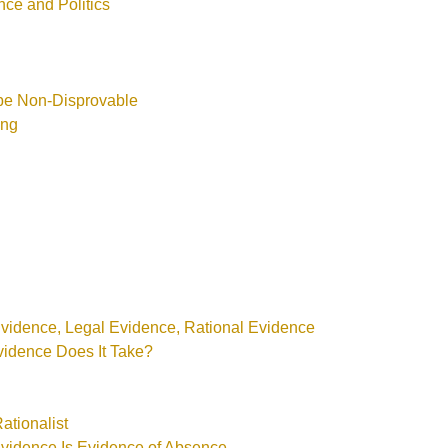
nce and Politics
 be Non-Disprovable
ing
 Evidence, Legal Evidence, Rational Evidence
idence Does It Take?
ationalist
vidence Is Evidence of Absence