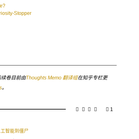
re?
iosity-Stopper
d）及后续卷目前由
Thoughts Memo 翻译组
在知乎专栏更
s
。
1
人工智能到僵尸