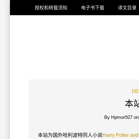
授权和转载须知
电子书下载
译文目录
DE
本
By
Hpmor927
o
本站为国外哈利波特同人小说
Harry Potter and