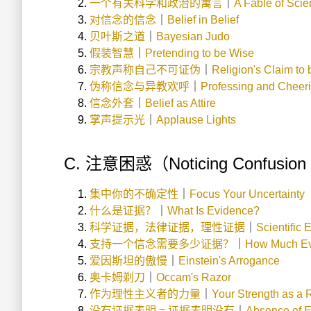
一个有关科学和政治的寓言
｜
A Fable of Scie
对信念的信念
｜
Belief in Belief
贝叶斯之道
｜
Bayesian Judo
假装智慧
｜
Pretending to be Wise
宗教声称自己不可证伪
｜
Religion's Claim to
伪称信念与异教欢呼
｜
Professing and Cheer
信念外套
｜
Belief as Attire
掌声提示光
｜
Applause Lights
C. 注意困惑（Noticing Confusion
集中你的不确定性
｜
Focus Your Uncertainty
什么是证据？
｜
What Is Evidence?
科学证据，法律证据，理性证据
｜
Scientific
支持一个信念需要多少证据？
｜
How Much Ev
爱因斯坦的傲慢
｜
Einstein's Arrogance
奥卡姆剃刀
｜
Occam's Razor
作为理性主义者的力量
｜
Your Strength as a R
没有证据表明 = 证据表明没有
｜
Absence of E