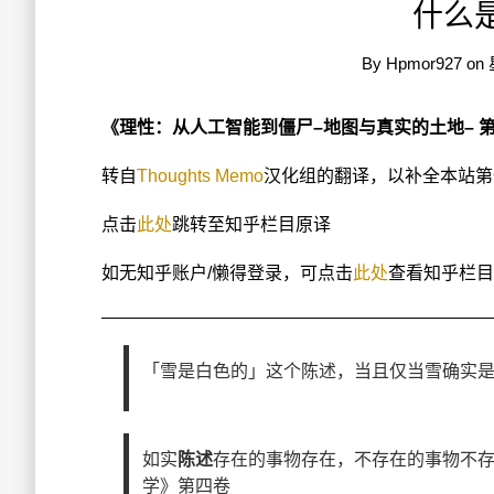
什么
By
Hpmor927
on
《理性：从人工智能到僵尸–地图与真实的土地– 
转自
Thoughts Memo
汉化组的翻译，以补全本站第
点击
此处
跳转至知乎栏目原译
如无知乎账户/懒得登录，可点击
此处
查看知乎栏目
「雪是白色的」这个陈述，当且仅当雪确实
如实
陈述
存在的事物存在，不存在的事物不
学》第四卷