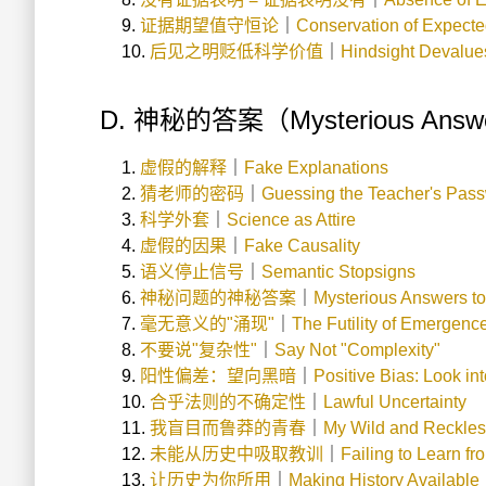
证据期望值守恒论
｜
Conservation of Expect
后见之明贬低科学价值
｜
Hindsight Devalue
D. 神秘的答案（Mysterious Answ
虚假的解释
｜
Fake Explanations
猜老师的密码
｜
Guessing the Teacher's Pas
科学外套
｜
Science as Attire
虚假的因果
｜
Fake Causality
语义停止信号
｜
Semantic Stopsigns
神秘问题的神秘答案
｜
Mysterious Answers to
毫无意义的"涌现"
｜
The Futility of Emergenc
不要说"复杂性"
｜
Say Not "Complexity"
阳性偏差：望向黑暗
｜
Positive Bias: Look in
合乎法则的不确定性
｜
Lawful Uncertainty
我盲目而鲁莽的青春
｜
My Wild and Reckles
未能从历史中吸取教训
｜
Failing to Learn fr
让历史为你所用
｜
Making History Available