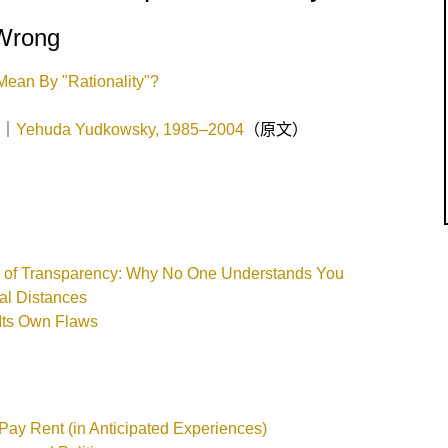
Wrong
Mean By "Rationality"?
｜
Yehuda Yudkowsky, 1985–2004
（原文）
on of Transparency: Why No One Understands You
ial Distances
Its Own Flaws
Pay Rent (in Anticipated Experiences)