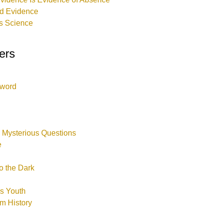
ed Evidence
s Science
ers
sword
 Mysterious Questions
e
to the Dark
s Youth
om History