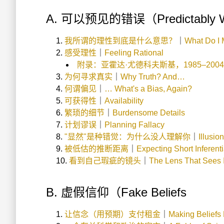
A. 可以预见的错误（Predictably 
我所谓的理性到底是什么意思？
｜
What Do I 
感受理性
｜
Feeling Rational
附录：亚霍达·尤德科夫斯基，1985–2004
为何寻求真实
｜
Why Truth? And…
何谓偏见
｜
… What's a Bias, Again?
可获得性
｜
Availability
繁琐的细节
｜
Burdensome Details
计划谬误
｜
Planning Fallacy
"显然"是种错觉：为什么没人理解你
｜
Illusi
被低估的推断距离
｜
Expecting Short Inferent
看到自己瑕疵的镜头
｜
The Lens That Sees 
B. 虚假信仰（Fake Beliefs
让信念（用预期）支付租金
｜
Making Beliefs 