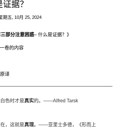
是证据？
星期五, 10月 25, 2024
第三部分
注意困惑
– 什么是证据？》
一卷的内容
原译
是白色时才是
真实
的。——Alfred Tarsk
存在，这就是
真理
。——亚里士多德，《形而上