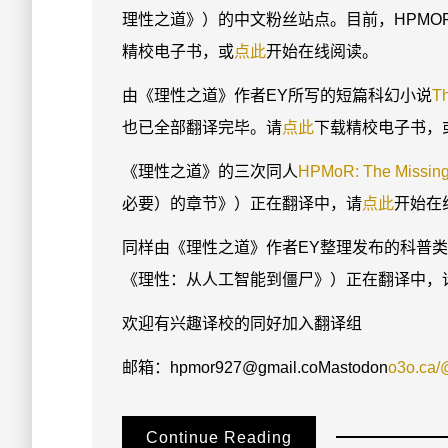
理性之道》）的中文粉丝站点。目前，HPMOR
精校电子书，或
点此
开始在线阅读。
由《理性之道》作者EY所写的短篇科幻小说
Th
也已全部翻译完毕。请
点此
下载精校电子书，
《理性之道》的三次同人
HPMoR: The Missing 
必要）的章节》）正在翻译中，请
点此
开始在
同样由《理性之道》作者EY整理发布的科普
《理性：从人工智能到僵尸》）正在翻译中，
欢迎有兴趣译校的同好加入翻译组
邮箱：hpmor927@gmail.coMastodon
o3o.ca
Continue Reading