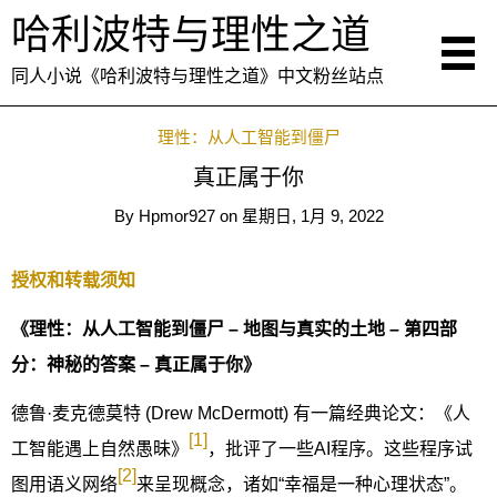
哈利波特与理性之道
同人小说《哈利波特与理性之道》中文粉丝站点
理性：从人工智能到僵尸
真正属于你
By
Hpmor927
on
星期日, 1月 9, 2022
授权和转载须知
《理性：从人工智能到僵尸 – 地图与真实的土地 – 第四部
分：神秘的答案 – 真正属于你》
德鲁·麦克德莫特 (Drew McDermott) 有一篇经典论文：《人
[1]
工智能遇上自然愚昧》
，批评了一些AI程序。这些程序试
[2]
图用语义网络
来呈现概念，诸如“幸福是一种心理状态”。