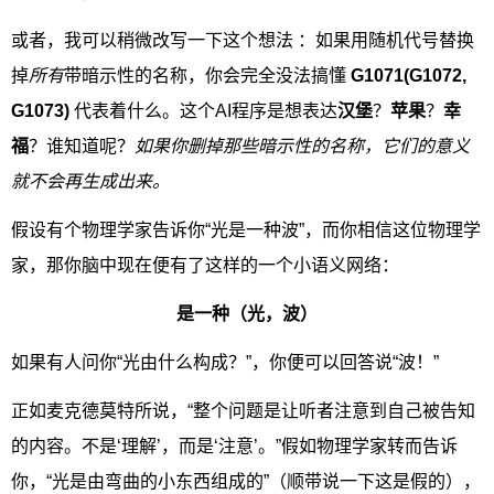
或者，我可以稍微改写一下这个想法 ：如果用随机代号替换
掉
所有
带暗示性的名称，你会完全没法搞懂
G1071(G1072,
G1073)
代表着什么。这个AI程序是想表达
汉堡
？
苹果
？
幸
福
？谁知道呢？
如果你删掉那些暗示性的名称，它们的意义
就不会再生成出来。
假设有个物理学家告诉你“光是一种波”，而你相信这位物理学
家，那你脑中现在便有了这样的一个小语义网络：
是一种（光，波）
如果有人问你“光由什么构成？”，你便可以回答说“波！”
正如麦克德莫特所说，“整个问题是让听者注意到自己被告知
的内容。不是‘理解’，而是‘注意’。”假如物理学家转而告诉
你，“光是由弯曲的小东西组成的”（顺带说一下这是假的），