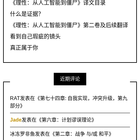
《理性：从人工智能到僵尸》译文目录
什么是证据？
《理性：从人工智能到僵尸》第二卷及后续翻译
看到自己瑕疵的镜头
真正属于你
近期评论
RAT
发表在《
第七十四章: 自我实现，冲突升级，第九
部分
》
Jade
发表在《
第六章：计划谬误理论
》
冰冻罗非鱼
发表在《
第二章：战争 与/或 和平
》