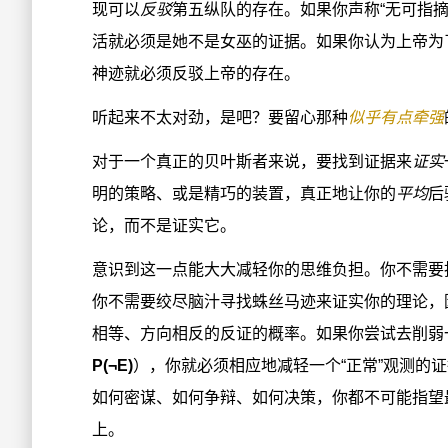
现可以
反驳
第五纵队的存在。如果你声称“无可指
活就必须是她不是女巫的证据。如果你认为上帝为
神迹就必须反驳上帝的存在。
听起来不太对劲，是吧？要留心那种
似乎有点牵强
对于一个真正的贝叶斯者来说，要找到证据来
证实
明的策略、或是精巧的装置，真正地让你的
平均
后
论，而不是证实它。
意识到这一点能大大减轻你的思维负担。你不需要
你不需要绞尽脑汁寻找蛛丝马迹来证实你的理论，
相等、方向相反的反证的概率。如果你尝试去削弱
P(¬E)
），你就必须相应地减轻一个“正常”观测的
如何密谋、如何争辩、如何决策，你都不可能指望
上。