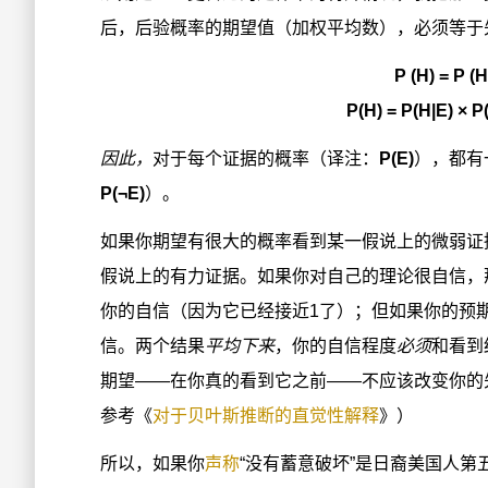
后，后验概率的期望值（加权平均数），必须等于
P (H) = P (H
P(H) = P(H|E) × P
因此，
对于每个证据的概率（译注：
P(E)
），都有
P(¬E)
）。
如果你期望有很大的概率看到某一假说上的微弱证
假说上的有力证据。如果你对自己的理论很自信，
你的自信（因为它已经接近1了）；但如果你的预
信。两个结果
平均下来
，你的自信程度
必须
和看到
期望——在你真的看到它之前——不应该改变你的
参考《
对于贝叶斯推断的直觉性解释
》）
所以，如果你
声称
“没有蓄意破坏”是日裔美国人