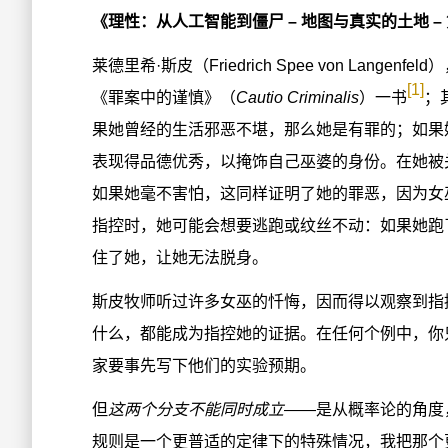
《理性：从人工智能到僵尸 – 地图与真实的土地 –
莱德里希·斯皮（Friedrich Spee von Lan
[1]
《罪案中的谨慎》（
Cautio Criminalis
）一书
；
果她曾经的生活邪恶不堪，那么她是有罪的；如果
表现得品德优秀，以掩饰自己巫婆的身份。在她被
如果她毫不害怕，这同样证明了她的罪恶，因为女
指控时，她可能会想要逃跑或纹丝不动：如果她跑
住了她，让她无法脱身。
斯皮牧师听过许多女巫的忏悔，因而得以观察到指
什么，都能成为指控她的证据。在任何个例中，你
家要事先写下他们的实验预期。
但
这两个分支不能同时成立
——是从概率论的角度
规则是一个更普适的定律下的特殊情况，我把那个