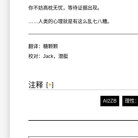
你不妨高枕无忧，等待证据出现。
……人类的心理就是有这么乱七八糟。
翻译：糖颗颗
校对：Jack，潜艇
注释
[
+
]
AI2ZB
理性