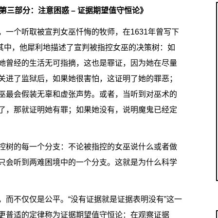
 第三部分：注意困惑 – 证据期望值守恒论》
genfeld），一个听取被宣判女巫忏悔的牧师，在1631年曾写下
其中，他犀利地描述了宣判被指控女巫的决策树：如
她曾经的生活无可指摘，这也是罪证，因为她在尽量
关进了监狱后，如果她很害怕，这证明了她的罪恶；
巫最会假装无辜和虚张声势。或者，当听到对巫术的
了，那就证明她有罪；如果她没有，说明魔鬼已经定
控树的每一个分支：不论被指控的女巫说什么或者做
只会听到两难困境中的一个分支。这就是为什么科学
，而不仅仅是公平。“没有证据就是证据表明没有”这一
更普适的定律称为证据期望值守恒论：在观察证据