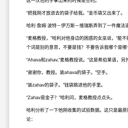
这一次他的手拿出来的时候是空的。
“把我刚才放进去的袋子给我。”金币袋又出来了。
哈利·詹姆·波特－伊万斯－维瑞斯弄到了一件魔法
“麦格教授，”哈利对他身边的困惑的女巫说，“能
个词是别的意思，不要是钱？不要告诉我哪个是哪
“Ahava和zahav,”麦格教授说。“这是希伯莱语
“谢谢你，教授。装ahava的袋子。”空手。
“装zahav的袋子。”钱袋跳进他的手里。
“Zahav是金子？”哈利问，麦格教授点点头。
哈利分析了一下他刚收集的试验数据。这只是最原
论：