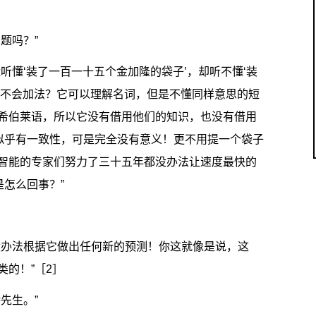
题吗？”
听懂‘装了一百一十五个金加隆的袋子’，却听不懂‘装
是不会加法？它可以理解名词，但是不懂同样意思的短
希伯莱语，所以它没有借用他们的知识，也没有借用
则似乎有一致性，可是完全没有意义！更不用提一个袋子
智能的专家们努力了三十五年都没办法让速度最快的
是怎么回事？”
没办法根据它做出任何新的预测！你这就像是说，这
之类的！”［2］
先生。”