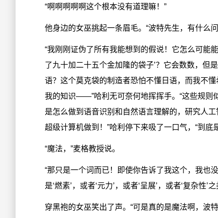
“啊啊啊啊啊这个根本没有道理嘛！”
他身边的女巫挑起一条眉毛。“波特先生，有什么问
“我刚刚证伪了所有我能想到的假说！它怎么可能能
了九十加二十五个金加隆的袋子’？它会数数，但
语？这个莫克袋的制造者恐怕不懂日语，而我不懂
我的知识——”哈利无可奈何地挥挥手。“这些规
是怎么做到语音识别和自然语言理解的，研究人工
超级计算机做到！”哈利停下来吸了一口气，“到底
“魔法，”麦格教授说。
“那只是一个词而已！即使你告诉了我这个，我也
是‘燃素’，或者‘元力’，或者‘呈展’，或者‘复杂性’
穿黑袍的女巫笑出了声。“可是真的是魔法啊，波特