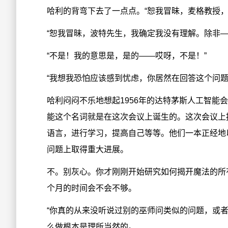
哈利的背弯下去了一点点。“恕我冒昧，麦格教授，
“恕我冒昧，波特先生，我确定我没有理解。除非
“不是！我的意思是，是的——哎呀，不是！”
“我想我恐怕应该感到忧虑，你居然在回答这个问题
哈利闷闷不乐地想起1956年的达特茅斯人工智能
能这个名词就是在这次会议上诞生的。这次会议上
语言，进行学习，提高自己等等。他们一本正经地
问题上取得重大进展。
不。别灰心。你才刚刚开始研究如何揭开魔法的所
个月的时间会不会不够。
“你真的从来没听说过别的巫师问类似的问题，或
么做根本是理所当然的。