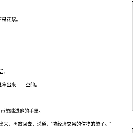
不是花絮。
——–
——–
后。
里拿出来——空的。
的金币袋跳进他的手里。
出来，再放回去，说道，“装经济交易的信物的袋子。”