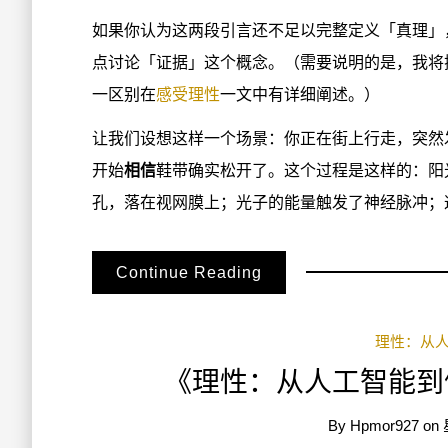
如果你认为这两段引言还不足以完整定义「真理」
点讨论「证据」这个概念。（需要说明的是，我将
一区别在
感受理性
一文中有详细阐述。）
让我们设想这样一个场景：你正在街上行走，突然
开始
相信
鞋带确实松开了。这个过程是这样的：阳
孔，落在视网膜上；光子的能量触发了神经脉冲；这
Continue Reading
理性：从
《理性：从人工智能到
By
Hpmor927
on