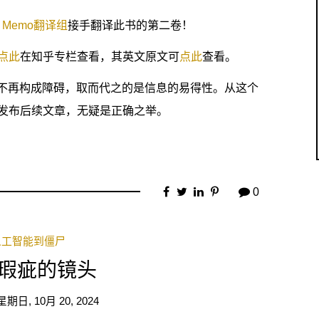
ts Memo翻译组
接手翻译此书的第二卷！
点此
在知乎专栏查看，其英文原文可
点此
查看。
已不再构成障碍，取而代之的是信息的易得性。从这个
发布后续文章，无疑是正确之举。
0
人工智能到僵尸
瑕疵的镜头
星期日, 10月 20, 2024