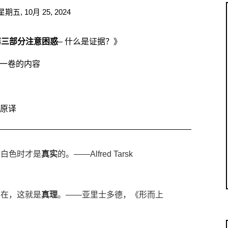
星期五, 10月 25, 2024
第三部分
注意困惑
– 什么是证据？》
一卷的内容
原译
是白色时才是
真实
的。——Alfred Tarsk
存在，这就是
真理
。——亚里士多德，《形而上