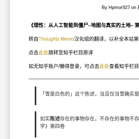
By
Hpmor927
on
《理性：从人工智能到僵尸–地图与真实的土地– 
转自
Thoughts Memo
汉化组的翻译，以补全本站第
点击
此处
跳转至知乎栏目原译
如无知乎账户/懒得登录，可点击
此处
查看知乎栏目
「雪是白色的」这个陈述，当且仅当雪确实
如实
陈述
存在的事物存在，不存在的事物不
学》第四卷