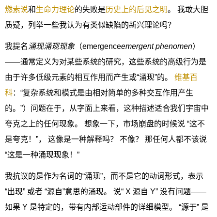
燃素说
和
生命力理论
的失败是
历史上的
后见之明
。 我敢大胆
质疑，列举一些我认为有类似缺陷的新兴理论吗？
我提名
涌现
涌现现象
（emergence
emergent phenomen
）
——通常定义为对某些系统的研究，这些系统的高级行为是
由于许多低级元素的相互作用而产生或“涌现”的。
维基百
科
：“复杂系统和模式是由相对简单的多种交互作用产生
的。”）问题在于，从字面上来看，这种描述适合我们宇宙中
夸克之上的任何现象。 想象一下，市场崩盘的时候说 “这不
是夸克！”， 这像是一种解释吗？ 不像？ 那任何人都不该说
“这是一种涌现现象！”
我抗议的是作为名词的“涌现”，而不是它的动词形式，表示
“出现” 或者 “源自”意思的涌现。 说“ X 源自 Y” 没有问题——
如果 Y 是特定的，带有内部运动部件的详细模型。 “源于” 是