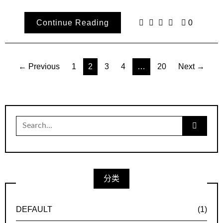
Continue Reading
0
文
← Previous
1
2
3
4
…
20
Next →
章
导
航
Search
for:
分类
DEFAULT
(1)