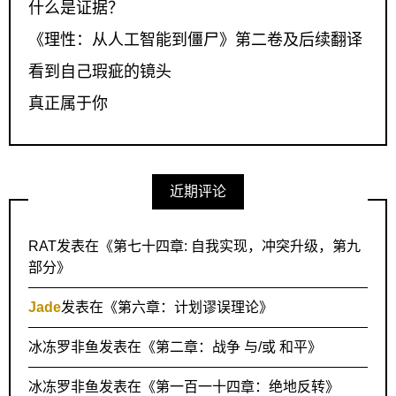
什么是证据？
《理性：从人工智能到僵尸》第二卷及后续翻译
看到自己瑕疵的镜头
真正属于你
近期评论
RAT
发表在《
第七十四章: 自我实现，冲突升级，第九
部分
》
Jade
发表在《
第六章：计划谬误理论
》
冰冻罗非鱼
发表在《
第二章：战争 与/或 和平
》
冰冻罗非鱼
发表在《
第一百一十四章：绝地反转
》