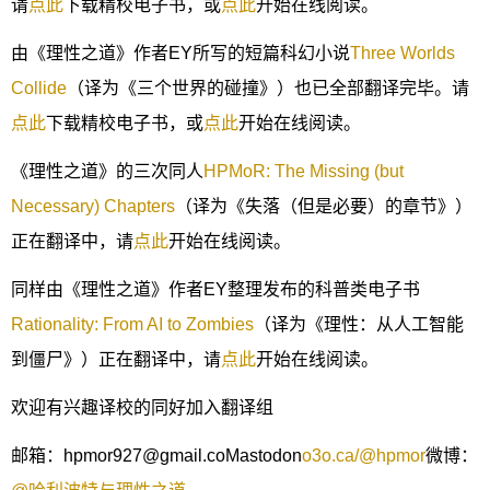
请
点此
下载精校电子书，或
点此
开始在线阅读。
由《理性之道》作者EY所写的短篇科幻小说
Three Worlds
Collide
（译为《三个世界的碰撞》）也已全部翻译完毕。请
点此
下载精校电子书，或
点此
开始在线阅读。
《理性之道》的三次同人
HPMoR: The Missing (but
Necessary) Chapters
（译为《失落（但是必要）的章节》）
正在翻译中，请
点此
开始在线阅读。
同样由《理性之道》作者EY整理发布的科普类电子书
Rationality: From AI to Zombies
（译为《理性：从人工智能
到僵尸》）正在翻译中，请
点此
开始在线阅读。
欢迎有兴趣译校的同好加入翻译组
邮箱：hpmor927@gmail.coMastodon
o3o.ca/@hpmor
微博：