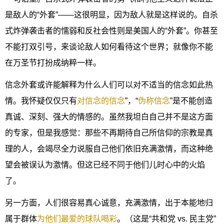
是敌人的“外套”——这很明显，因为敌人就是这样说的。自杀
式炸弹袭击者的懦弱和反社会性则是美国人的“外套”。你甚至
不能打双引号，来谈论敌人如何看待这个世界；就像你不能
在万圣节打扮成纳粹一样。
信念外套或许能解释为什么人们可以对不适当的信念如此热
情。我怀疑仅仅只有
对信念的信念
”，“
伪称信念
”是不能创造
真诚、深刻、强大的情感的。虽然我坦白自己并不是这方面
的专家，但是我感觉：那些不再期待自己所信仰的宗教是真
理的人，会竭尽全力说服自己他们依旧充满激情，而这种绝
望会被误认为激情。但这已经不同于他们儿时心中的火焰
了。
另一方面，人们很容易真心诚意，充满激情，出于本能地归
属于群体
为他们最爱的球队喝彩
。（这是“共和党 vs. 民主党”