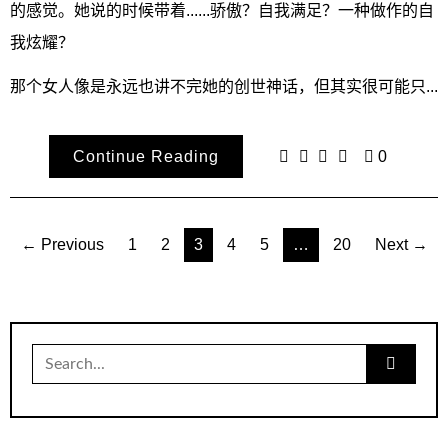
的感觉。她说的时候带着......骄傲？自我满足？一种做作的自
我炫耀？
那个女人像是永远也讲不完她的创世神话，但其实很可能只...
Continue Reading
0
文
← Previous
1
2
3
4
5
…
20
Next →
章
导
航
Search
for: