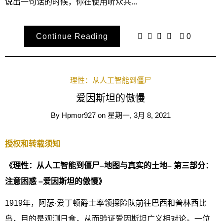
说出一句话的时候，你在使用听众共...
Continue Reading
0
理性：从人工智能到僵尸
爱因斯坦的傲慢
By
Hpmor927
on
星期一, 3月 8, 2021
授权和转载须知
《理性：从人工智能到僵尸–地图与真实的土地– 第三部分：
注意困惑 –爱因斯坦的傲慢》
1919年，阿瑟·爱丁顿爵士率领探险队前往巴西和普林西比
岛，目的是观测日食，从而验证爱因斯坦广义相对论。一位