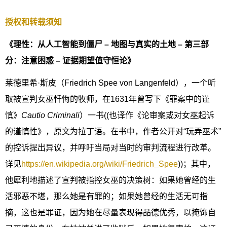
授权和转载须知
《理性：从人工智能到僵尸 – 地图与真实的土地 – 第三部
分：注意困惑 – 证据期望值守恒论》
莱德里希·斯皮（Friedrich Spee von Langenfeld），一个听
取被宣判女巫忏悔的牧师，在1631年曾写下《罪案中的谨
慎》
Cautio Criminali
）一书((也译作《论审案或对女巫起诉
的谨慎性》，原文为拉丁语。在书中，作者公开对“玩弄巫术”
的控诉提出异议，并呼吁当局对当时的审判流程进行改革。
详见
https://en.wikipedia.org/wiki/Friedrich_Spee
))；其中，
他犀利地描述了宣判被指控女巫的决策树：如果她曾经的生
活邪恶不堪，那么她是有罪的；如果她曾经的生活无可指
摘，这也是罪证，因为她在尽量表现得品德优秀，以掩饰自