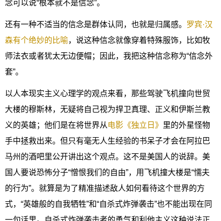
念可以说“根本就不是信念”。
还有一种不适当的信念是群体认同，也就是归属感。
罗宾·汉
森有个绝妙的比喻
，说这种信念就像穿着特殊服饰，比如牧
师法衣或者犹太无边便帽；因此，我把这种信念称为“信念外
套”。
以人本现实主义心理学的观点来看，那些驾驶飞机撞向世贸
大楼的穆斯林，无疑将自己视为捍卫真理、正义和伊斯兰教
义的英雄；他们是在将世界从
电影《独立日》
里的外星怪物
手中拯救出来。但只有毫无人生经验的书呆子才会在阿拉巴
马州的酒吧里公开讲出这个观点。这不是美国人的说辞。美
国人要说恐怖分子“憎恨我们的自由”，用飞机撞大楼是“懦夫
的行为”。就算是为了精准描述敌人如何看待这个世界的方
式，“英雄般的自我牺牲”和“自杀式炸弹袭击”也不能出现在同
一句话里。自杀式炸弹袭击者的勇气和利他主义这种说法正