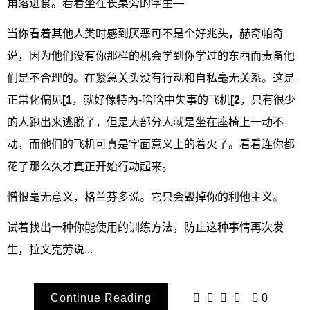
角落进食。看着坐在长桌旁的学生—
当你看着其他人类时感到厌恶可不是个好兆头，赫奇帕奇
说，因为他们没有你那样的机会学到你学过的东西而责备他
们是不合理的。在紧急关头没有行动和自私毫无关系。这是
正常化偏见
[1
，就好像特內-啥啥中失事的飞机
[2
，只有很少
的人跑出来逃脱了，但是大部分人就是坐在座椅上一动不
动，而他们的飞机可真是字面意义上的着火了。看看连你都
花了那么久才真正开始行动起来。
憎恨毫无意义，格兰芬多说。它只会毁掉你的利他主义。
试着找出一种你能使用的训练方法，防止这种事情再次发
生，拉文克劳说...
Continue Reading
0