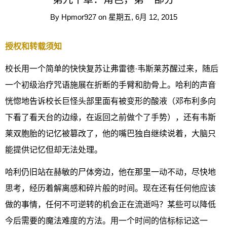
By
Hpmor927
on
星期五, 6月 12, 2015
授权和转载须知
校长用一个简单的快快复苏让弗雷德·韦斯莱苏醒过来，随后
一个初级治疗咒语施展在折断的手臂和肋骨上。哈利的声音
恍惚地告诉校长巨怪头部里面有被变形的酸液（邓布利多向
下看了看天台的边缘，在返回之前做个了手势），还有韦斯
莱双胞胎的记忆被篡改了，他的嘴巴独自继续说着，大脑只
能提供记忆但却无法处理。
哈利仍旧站在赫敏的尸体旁边，他在那里一动不动，尽快地
思考，经历着解离感和碎片般的时间。现在还有任何他应该
做的事情，任何不可逆转的机会正在流逝吗？某些可以降低
今后需要的魔法难度的方法。用一个时间的信标标记这一