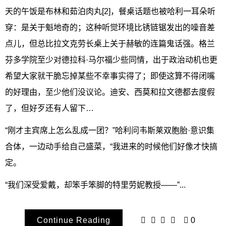
天的午饭是布林和茹泊肉丸[2]，餐桌话题也被哈利一耳朵听
穿：是关于魁地奇的；这种听觉环境比锈链锯发出的噪音差
点儿，但总比拉文克劳长桌上关于赫敏的连篇鬼话强。格兰
芬多学院至少对德拉科·马尔福少些同情，出于政治动机也更
希望大家就干脆忘掉某些不幸事实得了；即使这算不得闭嘴
的好理由，至少他们没议论。迪安、西莫和拉文德都去度假
了，但好歹还有人留下…
“刚才主宾席上怎么乱成一团？”哈利问韦斯莱双胞胎·意识集
合体，一边动手给自己盛菜，“我进来的时候他们好像才快搞
定。
“我们深受爱戴，却笨手笨脚的特里劳妮教授——”...
Continue Reading
0