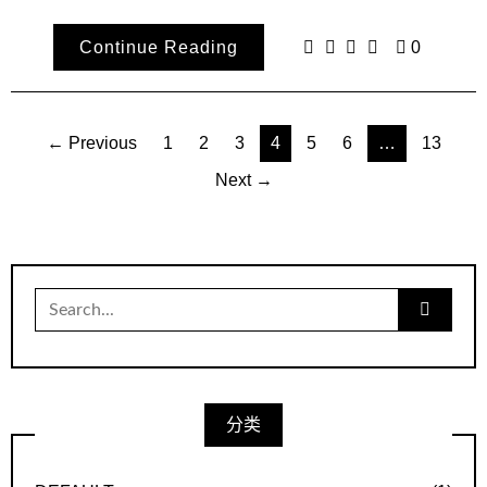
Continue Reading
0
文
← Previous
1
2
3
4
5
6
…
13
章
Next →
导
航
Search
for:
分类