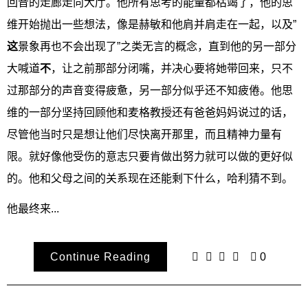
回音的走廊走向大厅。他所有思考的能量都枯竭了，他的思
维开始抛出一些想法，像是赫敏和他肩并肩走在一起，以及”
这
景象再也不会出现了”之类无言的概念，直到他的另一部分
大喊道
不
，让之前那部分闭嘴，并决心要将她带回来，只不
过那部分的声音变得疲惫，另一部分似乎还不知疲倦。他思
维的一部分坚持回顾他和麦格教授还有爸爸妈妈说过的话，
尽管他当时只是想让他们尽快离开那里，而且精神力量有
限。就好像他受伤的意志只要肯做出努力就可以做的更好似
的。他和父母之间的关系现在还能剩下什么，哈利猜不到。
他最终来...
Continue Reading
0