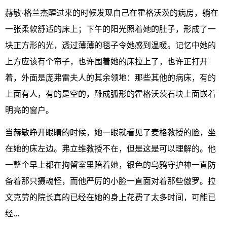
赫敏·格兰杰醒过来的时候发现自己在霍格沃茨的病房，躺在
一张柔软舒适的床上；下午的阳光照着她的肚子，形成了一
块正方形的光，透过薄薄的毯子令她感到温暖。记忆中她的
上方应该有个帘子，也许围着她的床拉上了，也许正打开
着，外面是庞弗雷夫人的其余领地：那些其他的病床，有的
上面有人，有的是空的，雕成弧形的霍格沃茨石块上面嵌着
明亮的窗户。
当赫敏睁开眼睛的时候，她一眼就看见了麦格教授的脸，坐
在她的床左边。弗立维教授不在，但是这是可以理解的。他
一整个早上都在拘留室里陪着她，银色的乌鸦守护神一直防
备着那只摄魂怪，而他严厉的小脸一直面对着那些傲罗。拉
文克劳的院长真的已经在她的身上花费了太多时间，可能已
经...