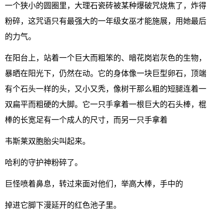
一个狭小的圆圈里，大理石瓷砖被某种爆破咒烧焦了，炸得
粉碎，这咒语只有最强大的一年级女巫才能施展，用她最后
的力气。
在阳台上，站着一个巨大而粗笨的、暗花岗岩灰色的生物，
暴晒在阳光下，仍然在动。它的身体像一块巨型卵石，顶端
有个石头一样的头，又小又秃，像树干那么粗的短腿连着一
双扁平而粗硬的大脚。它一只手拿着一根巨大的石头棒，棍
棒的长宽足有一个成人的尺寸，而另一只手拿着
韦斯莱双胞胎尖叫起来。
哈利的守护神粉碎了。
巨怪喷着鼻息，转过来面对他们，举高大棒，手中的
掉进它脚下漫延开的红色池子里。