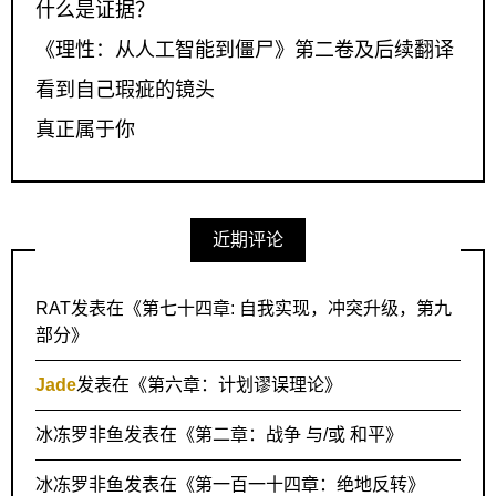
什么是证据？
《理性：从人工智能到僵尸》第二卷及后续翻译
看到自己瑕疵的镜头
真正属于你
近期评论
RAT
发表在《
第七十四章: 自我实现，冲突升级，第九
部分
》
Jade
发表在《
第六章：计划谬误理论
》
冰冻罗非鱼
发表在《
第二章：战争 与/或 和平
》
冰冻罗非鱼
发表在《
第一百一十四章：绝地反转
》