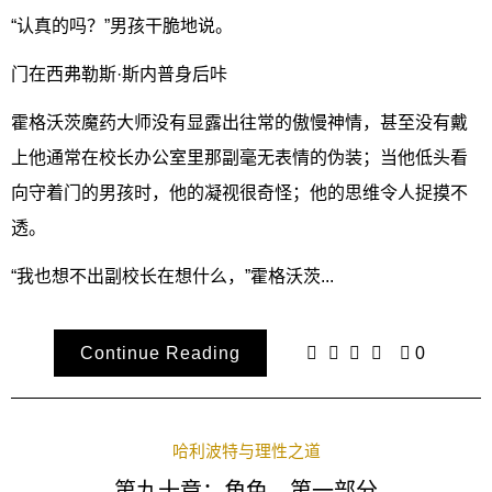
“认真的吗？”男孩干脆地说。
门在西弗勒斯·斯内普身后咔
霍格沃茨魔药大师没有显露出往常的傲慢神情，甚至没有戴
上他通常在校长办公室里那副毫无表情的伪装；当他低头看
向守着门的男孩时，他的凝视很奇怪；他的思维令人捉摸不
透。
“我也想不出副校长在想什么，”霍格沃茨...
Continue Reading
0
哈利波特与理性之道
第九十章：角色，第一部分