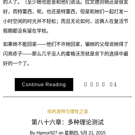
的人了。（至少她也愿意和他们说话。拉文德对她还是很友
好，而特蕾西，呃，也还是特蕾西，但是和她们一起打发一
小时空闲的时光并不轻松；而且无论如何，这俩人在复活节
假期都没有留在学校。
如果她不能回家——他们不许她回家，骗她的父母说她得了
闪亮疹子——那么几乎没人的霍格沃茨就是余下的选择中最
好的一个了。
Continue Reading
1
哈利波特与理性之道
第八十六章：多种理论测试
By
Hpmor927
on
星期四, 5月 21, 2015