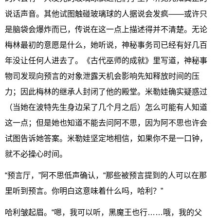
说话声音。其他试图触碰玻璃球的人据说会发疯——或许只
是脑袋会爆炸而已，传说在这一点上描述得并不清楚。无论
梅林最初的意愿是什么，她听说，神秘事务司已经有好几百
年没让任何人进去了。《古代巫师的成就》里写道，神秘事
物司发现向预言的对象泄露天机会影响先知释放时间的压
力；因此梅林的继承人封闭了他的殿堂。米勒娃确实疑惑过
（当她在波特先生身边呆了几个月之后）怎么可能有人知道
这一点；但是她也知道不能去问阿不思，因为阿不思也许会
试图告诉她答案。米勒娃坚定地相信，如果你不是一口钟，
就不必操心时间。
“预言厅，”阿不思低声确认，“那些被预言提到的人可以在那
里听到预言。你明白这意味着什么吗，哈利？”
哈利皱起眉。“嗯，我可以听，黑魔王也行……哦，我的父