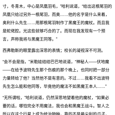
寸，冬青木，中心是凤凰羽毛，”哈利说道，“给出这根尾羽的
凤凰只给过另外一根尾羽，而奥……他的名字是什么来着，
奥利什么先生……用那根尾羽制作了黑魔王的魔杖。而且我
是蛇佬腔。光这些就够巧合的了。而现在我发现有一个预
言，声称我将与黑魔王同等。”
西弗勒斯的眼里露出深思的表情；校长的凝视深不可测。
“会不会是指，”米勒娃结结巴巴地说道，“神秘人——伏地魔
——在给予波特先生那个伤痕的那个晚上，也同时把一部分
力量转给了他？当然他不是有意的。不过……我看不出波特
先生怎么能和他同等，毕竟他的魔法不如黑魔王本人……”
“无所谓啦，”哈利说道，仍然深思地望着他的魔杖，“如果必
要的话，哪怕完全不用魔法，我也会和黑魔王战斗。智人之
所以在这个行星上成为统治物种，靠的不是最尖利的爪子，