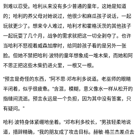
到难以忍受。哈利从来没有多少普通的童年，这她是知道
的；哈利的养父母对她说过，他很少和麻瓜孩子说话，一起
玩就更少了。想来令人难过，哈利才和霍格沃茨的其他孩子
一起玩耍了几个月，战争的需求就把这一切全剥夺了。也许
当哈利不怒视着威森加摩时，给同龄孩子看的是另外一张
脸。但她不禁把哈利·波特的童年想象成一堆木柴，而她和阿
不思正把这些木柴扔进火里，一根又一根。
“预言是奇怪的东西，”阿不思·邓布利多说道。老巫师的眼睛
半闭着，似乎很疲惫。“含混，模糊，意义像水一样从松开的
指缝间流逝。预言永远是一个负担，因为其中没有答案，只
有疑问。”
哈利·波特身体紧绷地坐着。“邓布利多校长，”男孩轻柔地说
道，措辞精确，“我的朋友成了攻击目标。赫敏·格兰杰差点去