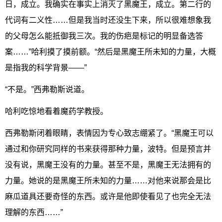
日，成立。我确实在事实上消灭了黑魔王，成立。第二行的
代词有二义性……但是我当时还没生下来，所以很难想象我
的父母怎么能抵御我三次。我的伤疤是标记的明显备选答
案……”哈利摸了摸前额。“然后是黑魔王所未知的力量，大概
是指我的科学背景——”
“不是。”西弗勒斯说道。
哈利吃惊地看着魔药学教授。
西弗勒斯闭着眼睛，表情因为专心致志绷紧了。“黑魔王可以
通过和你研究同样的书来获得那种力量，波特。但是预言并
没有说，黑魔王没有的力量。甚至不是，黑魔王无法拥有的
力量。她说的是黑魔王所未知的力量……对他来说那会是比
麻瓜道具还要奇怪的东西。或许是他即使看见了也完全无法
理解的东西……”