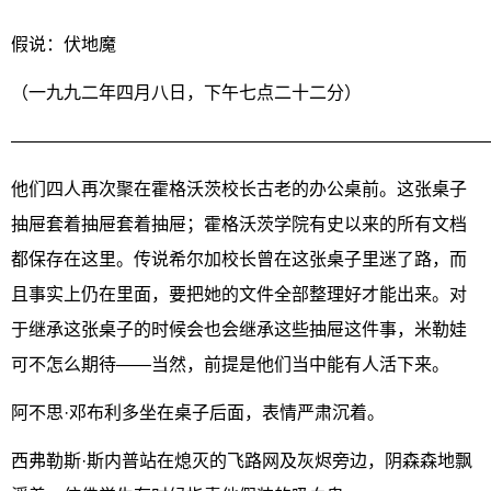
假说：伏地魔
（一九九二年四月八日，下午七点二十二分）
———————————————————————————
他们四人再次聚在霍格沃茨校长古老的办公桌前。这张桌子
抽屉套着抽屉套着抽屉；霍格沃茨学院有史以来的所有文档
都保存在这里。传说希尔加校长曾在这张桌子里迷了路，而
且事实上仍在里面，要把她的文件全部整理好才能出来。对
于继承这张桌子的时候会也会继承这些抽屉这件事，米勒娃
可不怎么期待——当然，前提是他们当中能有人活下来。
阿不思·邓布利多坐在桌子后面，表情严肃沉着。
西弗勒斯·斯内普站在熄灭的飞路网及灰烬旁边，阴森森地飘