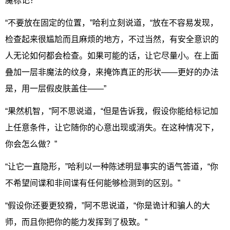
魔标记？”
“不要放在固定的位置，”哈利立刻说道，“放在不容易发现，
检查起来很尴尬而且麻烦的地方，不过当然，有安全意识的
人无论如何都会检查。如果可能的话，让它尽量小。在上面
叠加一层非魔法的纹身，来掩饰真正的形状——更好的办法
是，用一层假皮肤盖住——”
“果然机智，”阿不思说道，“但是告诉我，假设你能给标记加
上任意条件，让它随你的心意出现或消失。在这种情况下，
你会怎么做？”
“让它一直隐形，”哈利以一种陈述明显事实的语气答道，“你
不希望间谍和非间谍有任何能够检测到的区别。”
“假设你还要更狡猾，”阿不思说道，“你是诡计和骗人的大
师，而且你把你的能力发挥到了极致。”