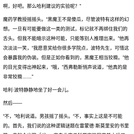
啊，好吧。那么哈利建议的实验呢？”
魔药学教授摇摇头。“黑魔王不是傻瓜，尽管波特有这样的幻
想。一旦有可能要做这一类的测试，标记就不再绑住我们的
舌头。但我不能暗示这种可能，只能等别人推理出来。”他再
次淡淡一笑，“我愿意奖给你很多学院点，波特先生，可惜这
会暴露我的伪装。但是正如你看到的，黑魔王相当狡猾。”他
的目光变得出神起来，“哦，”西弗勒斯悄声说道，“他真的是
非常狡猾……”
哈利·波特静静地坐了好一会儿。
然后——
“不，”哈利说道。男孩摇了摇头。“不，事实上这是不可能
的。首先，我们说的这种逻辑谜题在雷蒙德·斯莫里安的书里