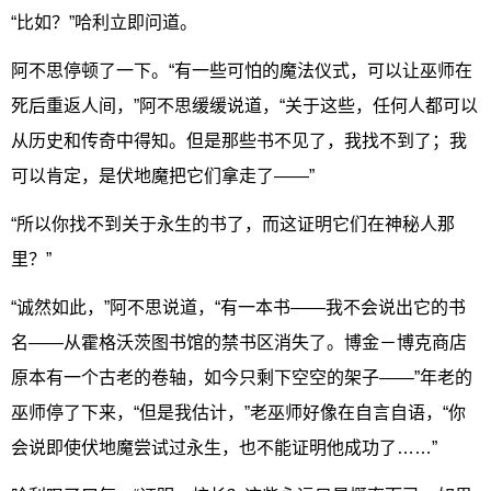
“比如？”哈利立即问道。
阿不思停顿了一下。“有一些可怕的魔法仪式，可以让巫师在
死后重返人间，”阿不思缓缓说道，“关于这些，任何人都可以
从历史和传奇中得知。但是那些书不见了，我找不到了；我
可以肯定，是伏地魔把它们拿走了——”
“所以你找不到关于永生的书了，而这证明它们在神秘人那
里？”
“诚然如此，”阿不思说道，“有一本书——我不会说出它的书
名——从霍格沃茨图书馆的禁书区消失了。博金－博克商店
原本有一个古老的卷轴，如今只剩下空空的架子——”年老的
巫师停了下来，“但是我估计，”老巫师好像在自言自语，“你
会说即使伏地魔尝试过永生，也不能证明他成功了……”