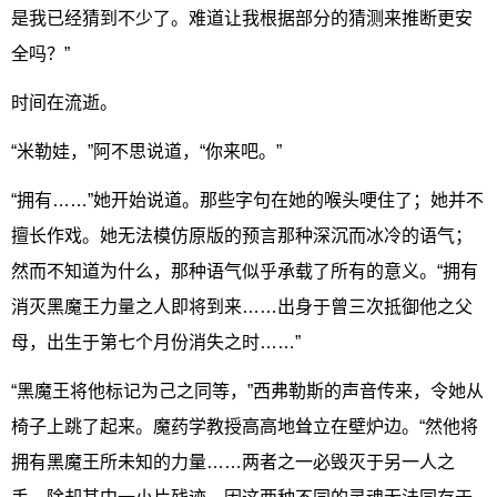
是我已经猜到不少了。难道让我根据部分的猜测来推断更安
全吗？”
时间在流逝。
“米勒娃，”阿不思说道，“你来吧。”
“拥有……”她开始说道。那些字句在她的喉头哽住了；她并不
擅长作戏。她无法模仿原版的预言那种深沉而冰冷的语气；
然而不知道为什么，那种语气似乎承载了所有的意义。“拥有
消灭黑魔王力量之人即将到来……出身于曾三次抵御他之父
母，出生于第七个月份消失之时……”
“黑魔王将他标记为己之同等，”西弗勒斯的声音传来，令她从
椅子上跳了起来。魔药学教授高高地耸立在壁炉边。“然他将
拥有黑魔王所未知的力量……两者之一必毁灭于另一人之