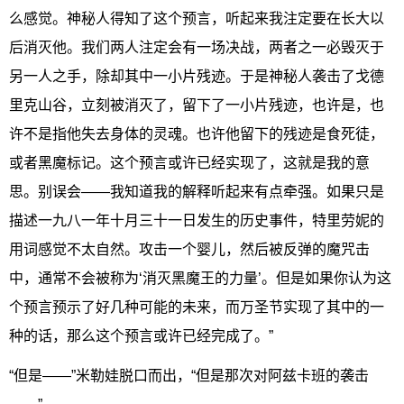
么感觉。神秘人得知了这个预言，听起来我注定要在长大以
后消灭他。我们两人注定会有一场决战，两者之一必毁灭于
另一人之手，除却其中一小片残迹。于是神秘人袭击了戈德
里克山谷，立刻被消灭了，留下了一小片残迹，也许是，也
许不是指他失去身体的灵魂。也许他留下的残迹是食死徒，
或者黑魔标记。这个预言或许已经实现了，这就是我的意
思。别误会——我知道我的解释听起来有点牵强。如果只是
描述一九八一年十月三十一日发生的历史事件，特里劳妮的
用词感觉不太自然。攻击一个婴儿，然后被反弹的魔咒击
中，通常不会被称为‘消灭黑魔王的力量’。但是如果你认为这
个预言预示了好几种可能的未来，而万圣节实现了其中的一
种的话，那么这个预言或许已经完成了。”
“但是——”米勒娃脱口而出，“但是那次对阿兹卡班的袭击