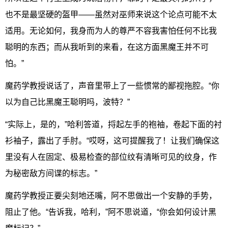
也不是最坚硬的盔甲——虽然对巫师来说这个论点可能不太
适用。无论如何，我身而为人的尊严不容我害怕任何不比我
聪明的东西；而从我听到的来看，在这方面黑魔王并不可
怕。”
魔药学教授说话了，声音里带上了一些惯常的鄙视拖腔。“你
以为自己比黑魔王聪明吗，波特？”
“实际上，是的，”哈利答道，捋起左手的袍袖，卷起下面的衬
衫袖子，露出了手肘。“哎呀，这可提醒我了！让我们确保这
里没有人在固定、极易检查的部位纹有清晰可见的纹身，作
为秘密敌方间谍的标志。”
魔药学教授正要尖刻地还嘴，阿不思做出一个安静的手势，
阻止了他。“告诉我，哈利，”阿不思说道，“你会如何设计黑