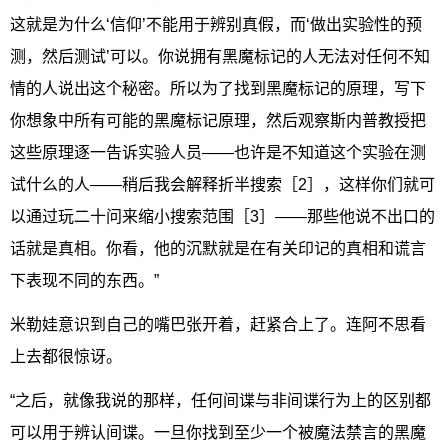
这就是为什么‘信仰’不能用于辨别真假，而‘做出实验性的预
测，然后测试’可以。你说拥有黑魔标记的人无法对任何不知
情的人说出这个秘密。所以为了找到黑魔标记的原理，写下
你想象中所有可能的黑魔标记原理，然后观察斯内普教授把
这些原理逐一告诉实验人员——也许是不知道这个实验在测
试什么的人——稍后我会解释折半搜索［2］，这样你们就可
以通过玩二十问来缩小搜索范围［3］——那些他说不出口的
话就是真相。你看，他的沉默就是在有关印记的真相和谎言
下表现不同的东西。”
米勒娃意识到自己的嘴巴张开着，赶紧合上了。连阿不思看
上去都很惊讶。
“之后，就像我说的那样，任何间谍与非间谍行为上的区别都
可以用于辨认间谍。一旦你找到至少一个被魔法禁言的黑魔