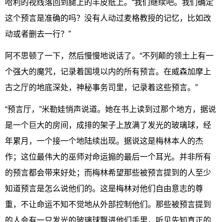
哈利的视线落回到腿上的羊皮纸上。“我们继续吧。我们确定
这个预言是准确的吗？没有人动过麦格教授的记忆，比如改
动或者删去一行？”
阿不思顿了一下，然后慢慢地说话了。“不列颠的领土上有一
个强大的魔咒，记录着国境以内的所有预言。在威森加摩上
古之厅的地底深处，神秘事务司里，记录着这些预言。”
“预言厅，”米勒娃悄声说道。她在书上读到过那个地方，据说
是一个巨大的房间，成排的架子上放满了发光的玻璃球，经
年累月，一个接一个地陆续出现。据说这是梅林本人的杰
作；这位最伟大的巫师对命运搧的最后一个耳光。并非所有
的预言都会带来好处；而梅林希望那些被预言提到的人至少
知道预言是怎么说他们的。这是梅林对他们自由意志的尊
重，不让命运不知不觉地从外部控制他们。那些被预言提到
的人会有一只发光的玻璃球飘进他们手里，听见先知真正的