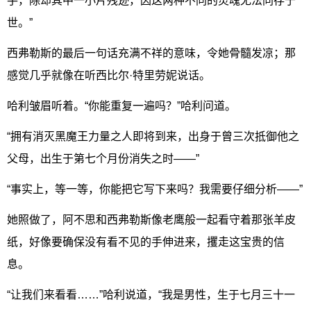
手，除却其中一小片残迹，因这两种不同的灵魂无法同存于
世。”
西弗勒斯的最后一句话充满不祥的意味，令她骨髓发凉；那
感觉几乎就像在听西比尔·特里劳妮说话。
哈利皱眉听着。“你能重复一遍吗？”哈利问道。
“拥有消灭黑魔王力量之人即将到来，出身于曾三次抵御他之
父母，出生于第七个月份消失之时——”
“事实上，等一等，你能把它写下来吗？我需要仔细分析——”
她照做了，阿不思和西弗勒斯像老鹰般一起看守着那张羊皮
纸，好像要确保没有看不见的手伸进来，攫走这宝贵的信
息。
“让我们来看看……”哈利说道，“我是男性，生于七月三十一