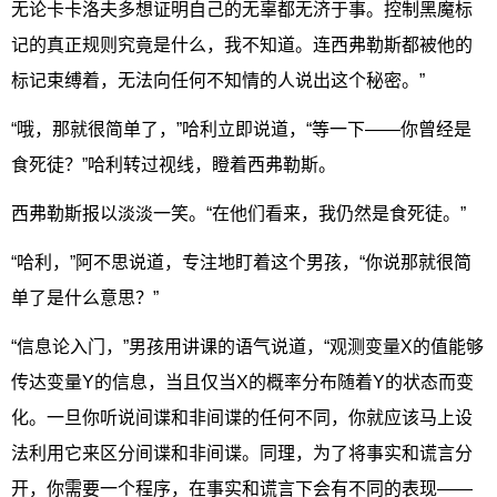
无论卡卡洛夫多想证明自己的无辜都无济于事。控制黑魔标
记的真正规则究竟是什么，我不知道。连西弗勒斯都被他的
标记束缚着，无法向任何不知情的人说出这个秘密。”
“哦，那就很简单了，”哈利立即说道，“等一下——你曾经是
食死徒？”哈利转过视线，瞪着西弗勒斯。
西弗勒斯报以淡淡一笑。“在他们看来，我仍然是食死徒。”
“哈利，”阿不思说道，专注地盯着这个男孩，“你说那就很简
单了是什么意思？”
“信息论入门，”男孩用讲课的语气说道，“观测变量X的值能够
传达变量Y的信息，当且仅当X的概率分布随着Y的状态而变
化。一旦你听说间谍和非间谍的任何不同，你就应该马上设
法利用它来区分间谍和非间谍。同理，为了将事实和谎言分
开，你需要一个程序，在事实和谎言下会有不同的表现——