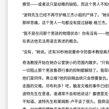
察觉——或者这只是幼稚的缺陷，而这个男人不知
“波特先生已经不再守护格兰杰小姐的尸体了。”
那样悲痛，这个男人一句都没有提过赫敏·格兰杰。
“我不是在问那个男孩的物理状态！你有没有——
在表达他无法用语言表述的概念。
“没有，”她说。还有30秒她就要命令防御术教授
奇洛教授开始在她办公室狭小的范围内踱步。“只
一切阻止那个男孩鲁莽行事的抑制都解除了。我现
他们是同伴。弗立维?他的妖精血统只会想要复仇
走路的灾难。邓布利多？呸，触发灾难的事件已经
波特先生在意谁，谁通常不会和他说话？塞德里克
不知道。波特先生和莱姆斯·卢平谈了很久。我倒