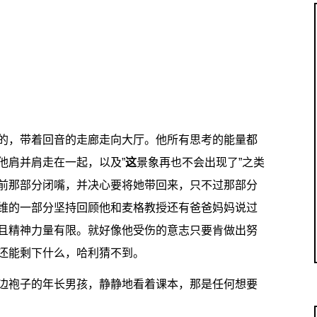
的，带着回音的走廊走向大厅。他所有思考的能量都
他肩并肩走在一起，以及”
这
景象再也不会出现了”之类
前那部分闭嘴，并决心要将她带回来，只不过那部分
维的一部分坚持回顾他和麦格教授还有爸爸妈妈说过
且精神力量有限。就好像他受伤的意志只要肯做出努
还能剩下什么，哈利猜不到。
边袍子的年长男孩，静静地看着课本，那是任何想要