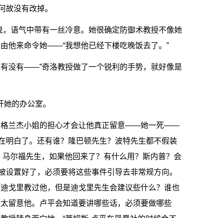
何故没有改掉。
她说，语气中带有一丝冷意。她很确定防御术教授不像她
由他来命令她——“我想他已经下楼吃晚饭去了。”
他有没有——”奇洛教授做了一个锐利的手势，就好像是
离开她的办公室。
有格兰杰小姐的担心才会让他真正留意——她一死——
在明白了。还有谁？隆巴顿先生？波特先生都不假装
。马尔福先生，如果他回来了？有什么用？斯内普？会
被设置好了，必须要将这些事件引导去非常规方向。
·迪戈里教过他，但是迪戈里先生会建议些什么？谁也
没太留意他。卢平会知道要讲哪些话，必须要做哪些