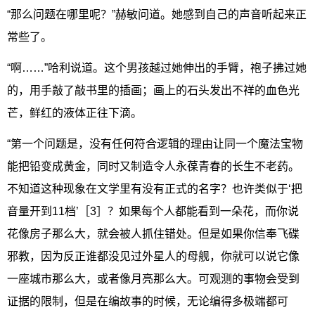
“那么问题在哪里呢？”赫敏问道。她感到自己的声音听起来正
常些了。
“啊……”哈利说道。这个男孩越过她伸出的手臂，袍子拂过她
的，用手敲了敲书里的插画；画上的石头发出不祥的血色光
芒，鲜红的液体正往下滴。
“第一个问题是，没有任何符合逻辑的理由让同一个魔法宝物
能把铅变成黄金，同时又制造令人永葆青春的长生不老药。
不知道这种现象在文学里有没有正式的名字？也许类似于‘把
音量开到11档’［3］？如果每个人都能看到一朵花，而你说
花像房子那么大，就会被人抓住错处。但是如果你信奉飞碟
邪教，因为反正谁都没见过外星人的母舰，你就可以说它像
一座城市那么大，或者像月亮那么大。可观测的事物会受到
证据的限制，但是在编故事的时候，无论编得多极端都可