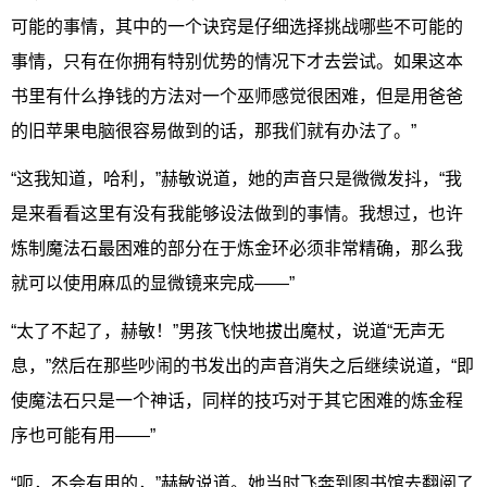
可能的事情，其中的一个诀窍是仔细选择挑战哪些不可能的
事情，只有在你拥有特别优势的情况下才去尝试。如果这本
书里有什么挣钱的方法对一个巫师感觉很困难，但是用爸爸
的旧苹果电脑很容易做到的话，那我们就有办法了。”
“这我知道，哈利，”赫敏说道，她的声音只是微微发抖，“我
是来看看这里有没有我能够设法做到的事情。我想过，也许
炼制魔法石最困难的部分在于炼金环必须非常精确，那么我
就可以使用麻瓜的显微镜来完成——”
“太了不起了，赫敏！”男孩飞快地拔出魔杖，说道“无声无
息，”然后在那些吵闹的书发出的声音消失之后继续说道，“即
使魔法石只是一个神话，同样的技巧对于其它困难的炼金程
序也可能有用——”
“呃，不会有用的，”赫敏说道。她当时飞奔到图书馆去翻阅了