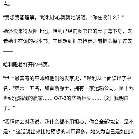
点。
“我想我能理解，”哈利小心翼翼地说道，“你在读什么？”
她还没来得及阻止他，哈利已经向图书馆的桌子弯下身，去
看她正在读的那本书，在她想到把书抢走之前把头探了过去
——
哈利瞪着打开的书页。
“世上最富有的巫师和他们的发家史，” 哈利从上面读出了书
名，“第六十五名，加雷斯爵士，拥有一家运输公司，是十九
世纪运输战的赢家…… O-T-3的垄断巨头……［2］我明白
了。”
“我猜你会对我说，我什么都不用担心，你会全部搞定，是不
是？” 这话说出来比她预想的刺耳得多，她又为自己是如此可