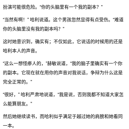
扮演可能很危险。“你的头脑里有一个我的副本？”
“当然有啊！” 哈利说道。这个男孩忽然显得有点受伤。“难道
你的头脑里没有我的副本吗？”
这时她意识到，确实有；不仅如此，它说话的时候用的还是
哈利本人的声音。
“这么一想怪瘆人的，”赫敏说道，“我的脑子里确实有一个你
的副本。它现在就在用你的声音对我说话，争辩为什么这是
完全正常的。”
“很好，” 哈利严肃地说道，“我是说，否则我都不知道大家怎
么能算朋友。”
然后她继续读书，而哈利似乎满足于越过她的肩膀和她看同
一本。