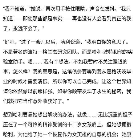
“我不知道，”她说，再次用手按住眼睛，声音在发抖。“我只
知道——即使那些都是事实——再也没有人会看到真正的我
了，永远不会了。”
“好吧，”过了一会儿以后，哈利说道，“我明白你的意思了。
不是著名的波特－格兰杰研究团队，而是哈利·波特和他的实
验室助手。嗯…… 我有个想法。不如我暂时不关注赚钱的
事，怎么样？我的意思是，这笔债务要等到我从霍格沃茨毕
业的时候才需要清偿。所以你可以自己完成，让这个世界知
道你依然像以前那样强。如果你顺带发现了永生的秘密，我
们就把它当作意外收获好了。”
想到哈利要靠她想出解决的办法，就像…… 无比沉重的担子
压在了一个可怜的精神受创的十二岁女孩肩上，但她想拥抱
哈利，为他给了她一个恢复作为女英雄的自尊的机会；她原