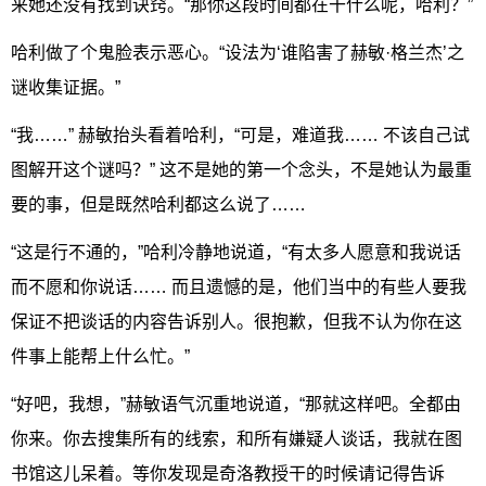
来她还没有找到诀窍。“那你这段时间都在干什么呢，哈利？”
哈利做了个鬼脸表示恶心。“设法为‘谁陷害了赫敏·格兰杰’之
谜收集证据。”
“我……” 赫敏抬头看着哈利，“可是，难道我…… 不该自己试
图解开这个谜吗？” 这不是她的第一个念头，不是她认为最重
要的事，但是既然哈利都这么说了……
“这是行不通的，”哈利冷静地说道，“有太多人愿意和我说话
而不愿和你说话…… 而且遗憾的是，他们当中的有些人要我
保证不把谈话的内容告诉别人。很抱歉，但我不认为你在这
件事上能帮上什么忙。”
“好吧，我想，”赫敏语气沉重地说道，“那就这样吧。全都由
你来。你去搜集所有的线索，和所有嫌疑人谈话，我就在图
书馆这儿呆着。等你发现是奇洛教授干的时候请记得告诉