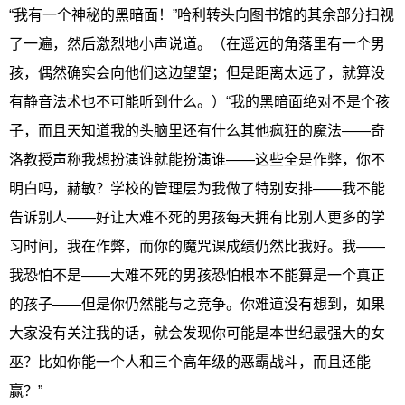
“我有一个神秘的黑暗面！”哈利转头向图书馆的其余部分扫视
了一遍，然后激烈地小声说道。（在遥远的角落里有一个男
孩，偶然确实会向他们这边望望；但是距离太远了，就算没
有静音法术也不可能听到什么。）“我的黑暗面绝对不是个孩
子，而且天知道我的头脑里还有什么其他疯狂的魔法——奇
洛教授声称我想扮演谁就能扮演谁——这些全是作弊，你不
明白吗，赫敏？学校的管理层为我做了特别安排——我不能
告诉别人——好让大难不死的男孩每天拥有比别人更多的学
习时间，我在作弊，而你的魔咒课成绩仍然比我好。我——
我恐怕不是——大难不死的男孩恐怕根本不能算是一个真正
的孩子——但是你仍然能与之竞争。你难道没有想到，如果
大家没有关注我的话，就会发现你可能是本世纪最强大的女
巫？比如你能一个人和三个高年级的恶霸战斗，而且还能
赢？”