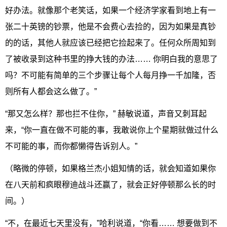
好办法。就像那个老笑话，如果一个经济学家看到地上有一
张二十英镑的钞票，他是不会费心去捡的，因为如果是真钞
的的话，其他人就应该已经把它捡起来了。任何众所周知到
了被收录到这种书里的挣大钱的办法…… 你明白我的意思了
吗？不可能有简单的三个步骤让每个人每月挣一千加隆，否
则所有人都会这么做了。”
“那又怎么样？那也拦不住你，” 赫敏说道，声音又刺耳起
来，“你一直在做不可能的事，我敢说你上个星期就做过什么
不可能的事，而你都懒得告诉别人。”
（略微的停顿，如果格兰杰小姐知情的话，就会知道如果你
在八天前和疯眼穆迪战斗还赢了，就会正好停顿那么长的时
间。）
“不，在最近七天里没有，”哈利说道，“你看…… 想要做到不