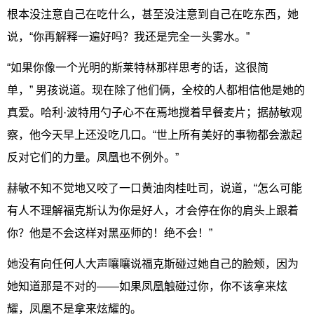
根本没注意自己在吃什么，甚至没注意到自己在吃东西，她
说，“你再解释一遍好吗？我还是完全一头雾水。”
“如果你像一个光明的斯莱特林那样思考的话，这很简
单，” 男孩说道。现在除了他们俩，全校的人都相信他是她的
真爱。哈利·波特用勺子心不在焉地搅着早餐麦片；据赫敏观
察，他今天早上还没吃几口。“世上所有美好的事物都会激起
反对它们的力量。凤凰也不例外。”
赫敏不知不觉地又咬了一口黄油肉桂吐司，说道，“怎么可能
有人不理解福克斯认为你是好人，才会停在你的肩头上跟着
你？他是不会这样对黑巫师的！绝不会！”
她没有向任何人大声嚷嚷说福克斯碰过她自己的脸颊，因为
她知道那是不对的——如果凤凰触碰过你，你不该拿来炫
耀，凤凰不是拿来炫耀的。