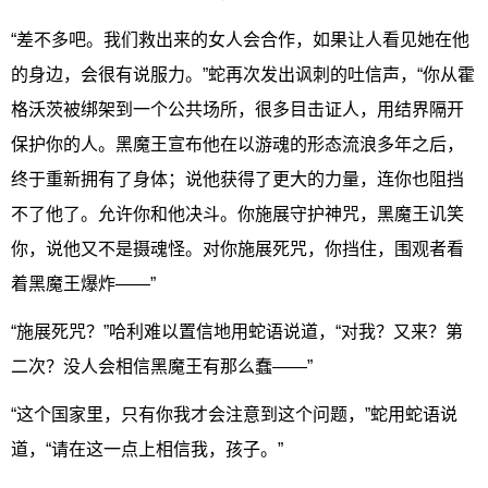
“差不多吧。我们救出来的女人会合作，如果让人看见她在他
的身边，会很有说服力。”蛇再次发出讽刺的吐信声，“你从霍
格沃茨被绑架到一个公共场所，很多目击证人，用结界隔开
保护你的人。黑魔王宣布他在以游魂的形态流浪多年之后，
终于重新拥有了身体；说他获得了更大的力量，连你也阻挡
不了他了。允许你和他决斗。你施展守护神咒，黑魔王讥笑
你，说他又不是摄魂怪。对你施展死咒，你挡住，围观者看
着黑魔王爆炸——”
“施展死咒？”哈利难以置信地用蛇语说道，“对我？又来？第
二次？没人会相信黑魔王有那么蠢——”
“这个国家里，只有你我才会注意到这个问题，”蛇用蛇语说
道，“请在这一点上相信我，孩子。”