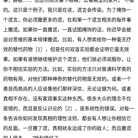
事，赫敏……”他忽然再次垂下眼睛，去看碗里的麦片。“不是
的。这只是个例子。我只是在说，谎言会传染。为了掩饰一
个谎言，你必须撒更多的谎，在和第一个谎言相关的每件事
上撒谎。如果你一直撒谎，一直试图掩饰的话，你迟早会被
迫对思维的基本规律撒谎。比如，有人想卖给你一种毫无疗
效的替代药物［1］，但是任何双盲实验都会证明它毫无效
果。如果有谁想继续维护这个谎言，他们就必须说服你，让
你不相信实验的方法。比如，实验的方法只对普通科学类的
药物有用，对他们那种神奇的替代药物是无效的。或者一个
善良而高尚的人应该像他们那样深信，无论证据为何。或者
真相不存在，没有客观事实这种东西。很多大众的理念不仅
是错的，而且是反认识论的［2］，是系统性的错误。对每一
条告诉你如何发现真相的理性法则，都会有人想让你相信它
的反面。一旦撒了谎，真相就永远成了你的敌人；而且撒谎