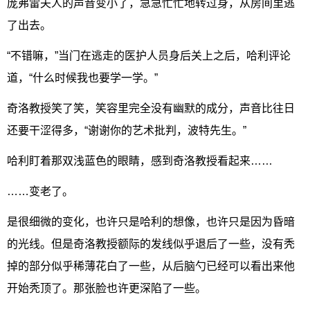
庞弗雷夫人的声音变小了，急急忙忙地转过身，从房间里逃
了出去。
“不错嘛，”当门在逃走的医护人员身后关上之后，哈利评论
道，“什么时候我也要学一学。”
奇洛教授笑了笑，笑容里完全没有幽默的成分，声音比往日
还要干涩得多，“谢谢你的艺术批判，波特先生。”
哈利盯着那双浅蓝色的眼睛，感到奇洛教授看起来……
……变老了。
是很细微的变化，也许只是哈利的想像，也许只是因为昏暗
的光线。但是奇洛教授额际的发线似乎退后了一些，没有秃
掉的部分似乎稀薄花白了一些，从后脑勺已经可以看出来他
开始秃顶了。那张脸也许更深陷了一些。