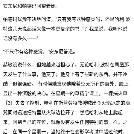
安东尼和帕德玛回望着她。
帕德玛犹豫不决地问道，“只有我有这种感觉吗，还是哈利·波
特这几天说起话来像一本更复杂的书了？我是说，我听他说
话没有多久——”
”不只你有这种感觉。”安东尼答道。
赫敏没说什么，但她越来越担心了。无论哈利·波特在凤凰那
天发生了什么事，他变了；他身上有了些新的东西。并不冷
酷，但很强硬。 有时候她发现他瞪着空无所有的窗外，脸上
显出一种沉毅的决心。在星期一的草药学课上，一棵捕火草
［3］失去了控制，哈利在斯普劳特教授喊出令火焰冰冻的魔
咒同时迅速把特里从火球边拉开了；然后哈利从地上爬起
来，回到自己的座位，就像没有发生任何特别的事一样。之
后，在同一个星期一，当她终于在变形学考试中超过他时，