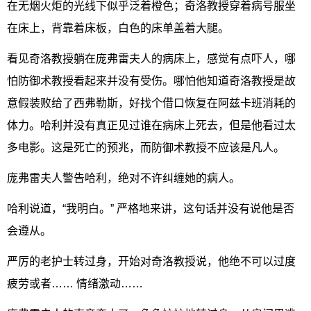
在无烟火炬的光线下似乎泛着橙色；奇洛教授穿着病号服坐
在床上，背靠着床板，白色的床单盖着大腿。
看见奇洛教授躺在庞弗雷夫人的病床上，感觉有点吓人，哪
怕防御术教授看起来并没有受伤。哪怕他知道奇洛教授是故
意假装败给了西弗勒斯，好找个借口恢复在阿兹卡班消耗的
体力。哈利并没有真正见过谁在病床上死去，但是他看过太
多电影。这是死亡的预兆，而防御术教授不应该是凡人。
庞弗雷夫人警告哈利，绝对不许纠缠她的病人。
哈利说道，“我明白。” 严格地来讲，这句话并没有说他是否
会遵从。
严厉的老护士转过身，开始对奇洛教授说，他绝不可以过度
疲劳或者…… 情绪激动……