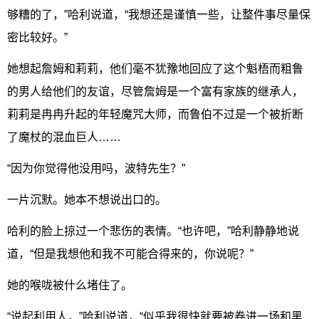
够糟的了，”哈利说道，“我想还是谨慎一些，让整件事尽量保
密比较好。”
她想起詹姆和莉莉，他们毫不犹豫地回应了这个魁梧而粗鲁
的男人给他们的友谊，尽管詹姆是一个富有家族的继承人，
莉莉是冉冉升起的年轻魔咒大师，而鲁伯不过是一个被折断
了魔杖的混血巨人……
“因为你觉得他没用吗，波特先生？”
一片沉默。她本不想说出口的。
哈利的脸上掠过一个悲伤的表情。“也许吧，”哈利静静地说
道，“但是我想他和我不可能合得来的，你说呢？”
她的喉咙被什么堵住了。
“说起利用人，”哈利说道，“似乎我很快就要被卷进一场和黑