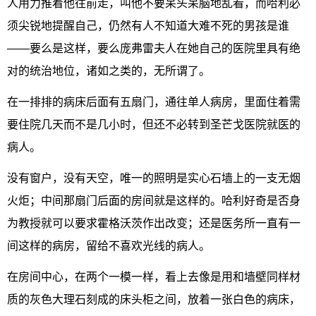
人用力推着他往前走，叫他不要呆头呆脑地乱看，而哈利必
须尖锐地提醒自己，仍然有人不知道大难不死的男孩是谁
——要么是这样，要么庞弗雷夫人在她自己的医院里具有绝
对的统治地位，诸如之类的，无所谓了。
在一排排的病床后面有五扇门，通往单人病房，里面住着需
要住院几天而不是几小时，但还不必转到圣芒戈医院就医的
病人。
没有窗户，没有天空，唯一的照明是实心石墙上的一支无烟
火炬；中间那扇门后面的房间就是这样的。哈利好奇是否身
为教授就可以要求霍格沃茨作出改变；还是医务所一直有一
间这样的病房，留给不喜欢光线的病人。
在房间中心，在两个一模一样，看上去像是用和墙壁同样材
质的灰色大理石刻成的床头柜之间，放着一张白色的病床，