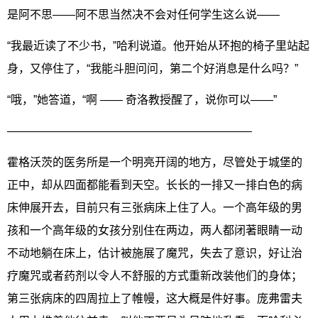
是阿不思——阿不思当然决不会对任何学生这么说——
“我最近读了不少书，”哈利说道。他开始从环抱的椅子里站起
身，又停住了，“我能斗胆问问，第二个好消息是什么吗？”
“哦，”她答道，“啊 —— 奇洛教授醒了，说你可以——”
—————————————————————–
霍格沃茨的医务所是一个明亮开阔的地方，尽管处于城堡的
正中，却从四面都能看到天空。长长的一排又一排白色的病
床伸展开去，目前只有三张病床上住了人。一个高年级的男
孩和一个高年级的女孩分别住在两边，两人都闭著眼睛一动
不动地躺在床上，估计被施展了魔咒，失去了意识，好让治
疗魔咒或者药剂以令人不舒服的方式重新改装他们的身体；
第三张病床的四周拉上了帷幔，这大概是件好事。庞弗雷夫