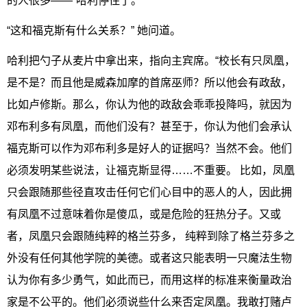
的人很多——”哈利停住了。
“这和福克斯有什么关系？” 她问道。
哈利把勺子从麦片中拿出来，指向主宾席。“校长有只凤凰，
是不是？而且他是威森加摩的首席巫师？所以他会有政敌，
比如卢修斯。那么，你认为他的政敌会乖乖投降吗，就因为
邓布利多有凤凰，而他们没有？甚至于，你认为他们会承认
福克斯可以作为邓布利多是好人的证据吗？当然不会。他们
必须发明某些说法，让福克斯显得……不重要。 比如，凤凰
只会跟随那些径直攻击任何它们心目中的恶人的人，因此拥
有凤凰不过意味着你是傻瓜，或是危险的狂热分子。又或
者，凤凰只会跟随纯粹的格兰芬多， 纯粹到除了格兰芬多之
外没有任何其他学院的美德。或者这只能表明一只魔法生物
认为你有多少勇气，如此而已，而用这样的标准来衡量政治
家是不公平的。他们必须说些什么来否定凤凰。我敢打赌卢