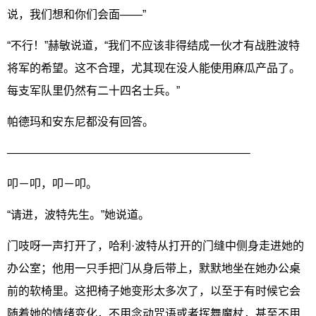
说，我们想和你们会面——”
“不行！”赫敏说道，“我们不应该非得结成一伙才有战胜波特
将军的希望。这不合理，尤其现在没人能使用麻瓜产品了。
每支军队里仍然有二十四名士兵。”
帕德玛和安东尼都没有回答。
—————————————————————–
叩－叩，叩－叩。
“请进，波特先生。”她说道。
门吱呀一声打开了，哈利·波特从打开的门缝中侧身走进她的
办公室；他用一只手把门从身后带上，默默地坐在她办公桌
前的软椅里。这把椅子她变形太多次了，以至于有时候它会
随着她的情绪变化，不用念动咒语或者挥舞魔杖，甚至不用