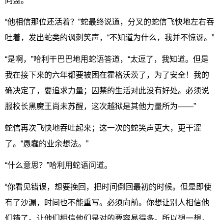
同盟。
“他相信那位还活着？”蛇最终说道，分叉的蛇信飞快地左右吞
吐着，发出蛇类的讽刺笑声，“不知道为什么，我并不惊讶。”
“是啊，”哈利干巴巴地用蛇语答道，“太逗了，我知道。但是
我在接下来的六年都要被困在霍格沃茨了，为了安全！我的
确决定了，要追求力量；囚禁的生活对此没有好处。必须说
服校长黑魔王尚未苏醒，这次越狱是其他力量所为——”
蛇信再次飞快地吞吐起来；这一次的蛇笑声更大，更干涩
了。“愚蠢的业余想法。”
“什么意思？”哈利用蛇语问道。
“你看见错误，想要挽回，把时间倒回最初的时候。但是即使
有了沙漏，时间也不能重写。必须向前。你想让别人相信他
们错了。让他们相信他们是对的要容易得多。所以想一想，