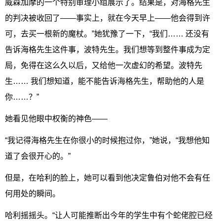
威森加摩的一个特别审理小组展示了。结果是，对海格先生
的判决被收回了——事实上，就在今天早上——他会得到许
可，去买一根新的魔杖。”她犹豫了一下，“我们…… 还没有
告诉海格先生这件事，波特先生。我们想等到整件事成为定
局，免得在这么久以后，又给他一次虚幻的希望。波特先
生…… 我们想知道，能不能告诉海格先生，帮助他的人是
你……？”
她看见他眼中权衡的神色——
“我记得海格先生在你很小的时候抱过你，”她说，“我想他知
道了会很开心的。”
但是，在哈利的脸上，她可以看到他决定鲁伯对他不会有任
何用处的瞬间。
哈利摇摇头。“让人可能推断出今年的学生中有个蛇佬腔已经