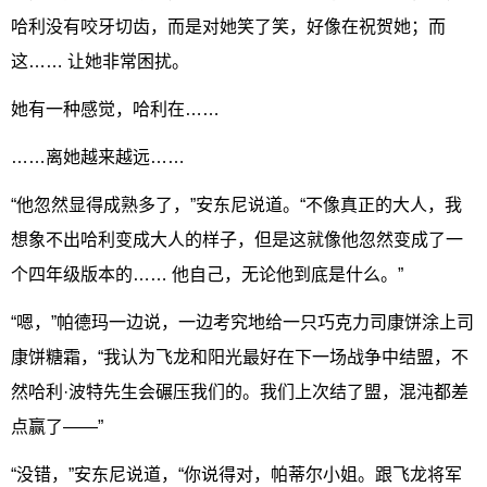
哈利没有咬牙切齿，而是对她笑了笑，好像在祝贺她；而
这…… 让她非常困扰。
她有一种感觉，哈利在……
……离她越来越远……
“他忽然显得成熟多了，”安东尼说道。“不像真正的大人，我
想象不出哈利变成大人的样子，但是这就像他忽然变成了一
个四年级版本的…… 他自己，无论他到底是什么。”
“嗯，”帕德玛一边说，一边考究地给一只巧克力司康饼涂上司
康饼糖霜，“我认为飞龙和阳光最好在下一场战争中结盟，不
然哈利·波特先生会碾压我们的。我们上次结了盟，混沌都差
点赢了——”
“没错，”安东尼说道，“你说得对，帕蒂尔小姐。跟飞龙将军