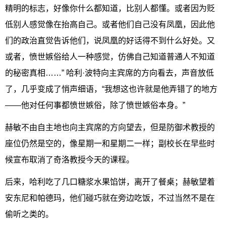
精明的标志，好像你什么都知道，比别人都懂。或者因为贬
低别人感觉像在抬高自己。或者他们自己没有凤凰，因此他
们的政治直觉告诉他们，说凤凰的好话得不到什么好处。又
或者，愤世嫉俗给人一种感觉，仿佛自己知道普通人不知道
的秘密真相……” 哈利·波特向主宾席的方向看去，声音放低
了，几乎变成了悄声细语，“我想这也许就是他弄错了的地方
——他对任何事都愤世嫉俗，除了愤世嫉俗本身。”
赫敏不由自主地也向主宾席的方向望去，但是防御术教授的
座位仍然是空的，像星期一和星期二一样；副校长在早些时
候宣布取消了奇洛教授今天的课程。
后来，哈利吃了几口糖浆水果馅饼，离开了餐桌；赫敏望着
安东尼和帕德玛，他们碰巧就在旁边吃饭，不过当然不是在
偷听之类的。