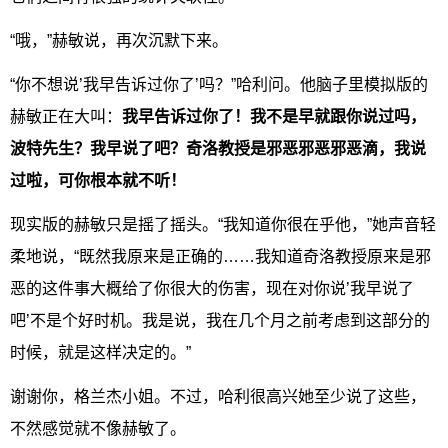
“哦，”赫敏说，再次沉默下来。
“你不想说’我早告诉过你了’吗？”哈利问。他脑子里模拟版的
赫敏正在大叫：
我早告诉过你了！我不是早就跟你说过吗，
波特先生？我早说了吧？奇洛教授是邪恶邪恶邪恶滴，我说
过啦，可你根本就不听！
现实版的赫敏只是摇了摇头。“我知道你很在乎他，”她声音轻
柔地说，“既然我原来是正确的……我知道奇洛教授原来是邪
恶的这件事大概给了你很大的伤害，现在对你说’我早说了
吧’不是个好时机。我是说，我在几个月之前考虑到这部分的
时候，就是这样决定的。”
谢谢你，格兰杰小姐。不过，哈利很高兴她至少说了这些，
不然感觉就不像赫敏了。