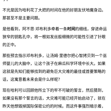
不光是因为哈利花了大把的时间在他的好朋友伏地魔身边。
那甚至不是主要问题。
是他看到，阿不思·邓布利多牵着一条
时间
的细线，穿进命运
狭窄的钥匙孔中，将一根如发丝般细微的可能性引进了针眼
的正中。
那些预言指示邓布利多，让汤姆·里德尔把心智拷贝到一个巫
师婴儿的大脑中，让这个孩子在麻瓜科学环境中长大。如果
这就是先知们能够找到的避免巨大灾难的最佳或首要策略的
话，这寓意着未来会是什么样呢？
现在哈利可以回顾他所立下的牢不可破的誓言，然后猜到，
如果没有那个誓言的话，大灾难可能已经开始启动了，就在
昨天他想毁掉国际保密公约的时候。而这件事强烈暗示着，