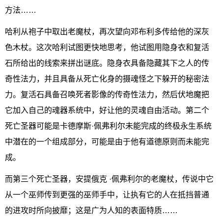
方法……
哈利从袍子中取出老魔杖，再次望向邓布利多传给他的深灰
色木杖。这次哈利试图更快地思考，他试图用隐身衣和复活
石所给出的线索来拼出谜底。隐身衣具备隐藏其下之人的传
奇性法力，并且具备从死亡化身的摄魂怪之下躲开的秘密法
力。复活石具备召唤死者影像的传奇性法力，然后伏地魔把
它加入自己的魂器系统中，好让他的灵魂自由活动。第二个
死亡圣器可能是卡德摩斯·佩弗利尔未能完成的终极永生系统
中潜在的一个组成部分，可能是由于他有道德原则而未能完
成。
而第三个死亡圣器，安提俄克 ·佩弗利尔的老魔杖，传说中它
从一个巫师传到更强的巫师手中，让执有它的人在抵挡普通
的进攻时所向披靡；这是广为人知的表面特质……