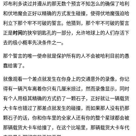
邓布利多读过并遵从的那无数个预言不知怎么的确保了哈利
和伏地魔会正好以精确的方式发生碰撞，使得伏地魔强迫哈
利立下那个牢不可破的誓言。他猜到，那个牢不可破的誓言
正是
时间
的狭窄钥匙孔的一部分，允许地球上的人们存活下
去的极小概率先决条件之一。
那个誓言的唯一使命就是保护所有的人不会被哈利目前的愚
蠢给害了。
就像观看一个差点就发生在你身上的交通意外的录像，你记
得有一辆汽车离着你只有几厘米掠过，然而录像显示，同时
有个人用极其精确的方式扔了一颗石子，正好就让一辆载货
大卡车也错过了那差点就发生的碰撞，而如果那人没有扔那
颗石子的话，你和你车里的全家人还有你的整个星球都会被
那辆载货大卡车给撞了，在这个比喻里，那辆载货大卡车代