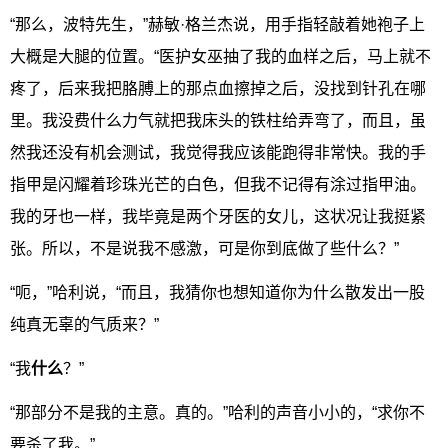
“那么，波特先生，”赫敏·格兰杰说，用手指轻敲着她袍子上
大概是大腿的位置。“医护女巫抽了我的血样之后，马上就不
疼了，后来我把胳膊上的那点血擦掉之后，没找到针孔在哪
里。我没费什么力气就把我床头的铁柱给弄弯了，而且，虽
然我还没有机会测试，我觉得我应该能跑得非常快。我的手
指甲是闪耀着珍珠光芒的白色，但我不记得有涂过指甲油。
我的牙也一样，我毕竟是两个牙医的女儿，这状况让我挺紧
张。所以，不是说我不感激，可是你到底做了些什么？”
“呃，”哈利说，“而且，我猜你也想知道你为什么散发出一股
纯真无辜的气质来？”
“我
什么
？”
“那部分不是我的主意。真的。”哈利的声音小小的，“求你不
要杀了我。”