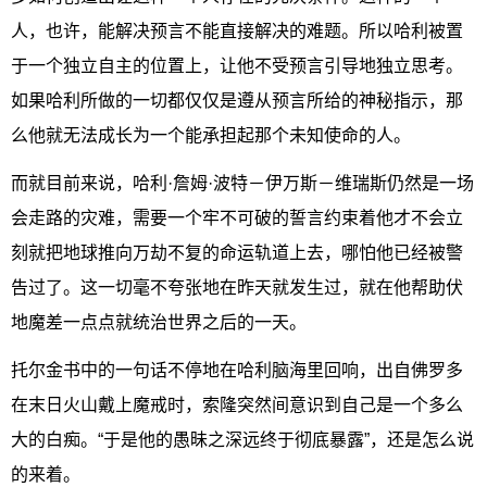
人，也许，能解决预言不能直接解决的难题。所以哈利被置
于一个独立自主的位置上，让他不受预言引导地独立思考。
如果哈利所做的一切都仅仅是遵从预言所给的神秘指示，那
么他就无法成长为一个能承担起那个未知使命的人。
而就目前来说，哈利·詹姆·波特－伊万斯－维瑞斯仍然是一场
会走路的灾难，需要一个牢不可破的誓言约束着他才不会立
刻就把地球推向万劫不复的命运轨道上去，哪怕他已经被警
告过了。这一切毫不夸张地在昨天就发生过，就在他帮助伏
地魔差一点点就统治世界之后的一天。
托尔金书中的一句话不停地在哈利脑海里回响，出自佛罗多
在末日火山戴上魔戒时，索隆突然间意识到自己是一个多么
大的白痴。“于是他的愚昧之深远终于彻底暴露”，还是怎么说
的来着。