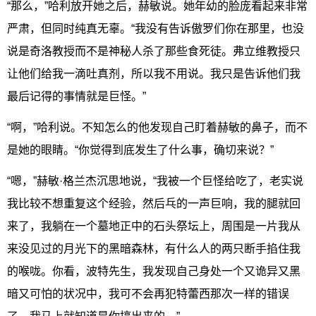
“那么，”哈利放开她之后，赫敏说。她年幼的脸庞看起来非常
严肃，但同时纯真无辜。“我没有告诉傲罗们你在那里，也没
说是奇洛教授而不是神秘人杀了那些食死徒。弗立维教授只
让他们给我一滴吐真剂，所以我不用说。我只是告诉他们我
最后记得的事情就是巨怪。”
“啊，”哈利说。不知怎么的他发现自己盯着赫敏的鼻子，而不
是她的眼睛。“你觉得到底发生了什么事，确切来说？”
“嗯，”赫敏·格兰杰沉思地说，“我被一个巨怪给吃了，老实说
我比较不想重复这个经验，然后乓的一声巨响，我的腿就回
来了，我躺在一个墓地正中的石头祭坛上，周围是一片我从
来没见过的月光下的黑暗森林，有什么人的两只断手掐住我
的喉咙。你看，波特先生，我发现自己身处一个又诡异又黑
暗又可怕的状况中，我可不会再犯特蕾西那次一样的错误