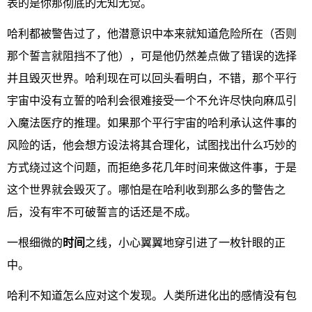
表的是你那彻底的无知无觉。
哈利都被警告过了，他潜意识中本来就知道危险所在（否则
那个誓言就阻挡不了他），可是他仍然差点做了错误的选择
并且毁灭世界。哈利现在可以回头看明白，不错，那个平行
宇宙中没有立誓的哈利会很难接受一个不允许尽快向麻瓜引
入魔法医疗的推理。如果那个平行宇宙的哈利承认这件事的
风险的话，他会想方设法将其合理化，试图找出什么巧妙的
方式绕过这个问题，而拒绝多花几年时间来做这件事，于是
这个世界就会毁灭了。哪怕是在哈利收到那么多的警告之
后，没有牢不可破誓言的话还是不成。
一根细微的
时间
之线，小心翼翼地穿引进了一枚针眼的正
中。
哈利不知道怎么应对这个发现。人类所进化出的感情没有包