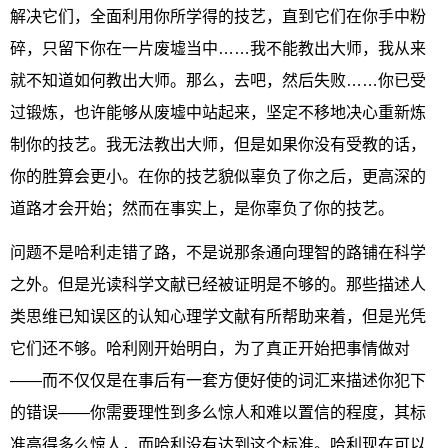
解决它们，全面利用你所学得的技艺，直到它们在你手中粉
碎，只留下你在一片废墟当中……我不能教出大师，我从来
就不知道如何教出大师。那么，去吧，然后失败……你已受
过锻炼，也许能够从废墟中站起来，坚定不移地决心重新炼
制你的技艺。我无法教出大师，但是如果你没有受教的话，
你的胜算会更小。在你的技艺貌似辜负了你之后，更高深的
道路才会开始；然而在事实上，是你辜负了你的技艺。
问题不是哈利走错了路，不是说那条通向理智的路铺在科学
之外。但是光读科学文献已经被证明是不够的。那些描述人
类思维已知误区的认知心理学文献有所帮助来着，但是光凭
它们还不够。哈利刚开始明白，为了真正开始把事情做对
——而不仅仅是在事后有一套方便好使的词汇来描述你犯下
的错误——你需要理性到多么惊人和难以置信的程度，其标
准高得多么惊人，而哈利没有达到这个标准。哈利现在可以