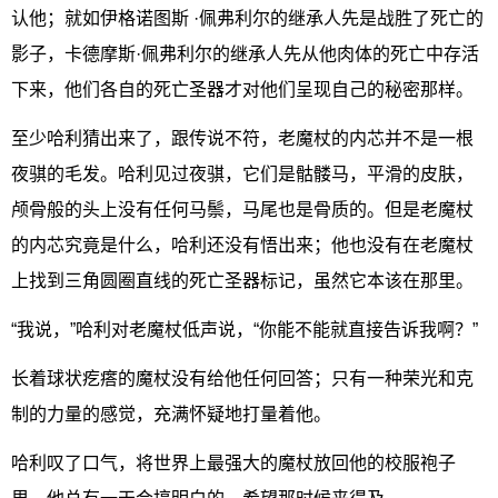
认他；就如伊格诺图斯 ·佩弗利尔的继承人先是战胜了死亡的
影子，卡德摩斯·佩弗利尔的继承人先从他肉体的死亡中存活
下来，他们各自的死亡圣器才对他们呈现自己的秘密那样。
至少哈利猜出来了，跟传说不符，老魔杖的内芯并不是一根
夜骐的毛发。哈利见过夜骐，它们是骷髅马，平滑的皮肤，
颅骨般的头上没有任何马鬃，马尾也是骨质的。但是老魔杖
的内芯究竟是什么，哈利还没有悟出来；他也没有在老魔杖
上找到三角圆圈直线的死亡圣器标记，虽然它本该在那里。
“我说，”哈利对老魔杖低声说，“你能不能就直接告诉我啊？”
长着球状疙瘩的魔杖没有给他任何回答；只有一种荣光和克
制的力量的感觉，充满怀疑地打量着他。
哈利叹了口气，将世界上最强大的魔杖放回他的校服袍子