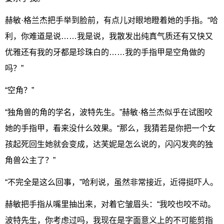
赫敏·格兰杰把手举到脸前，有点儿对眼地瞪着她的手指。“哈
利，你难道是说……我是说，我散发出纯真气质还有又快又
优雅还有我的牙都是珍珠白的……我的手指甲是空角做的
吗？”
“空角？”
“独角兽的角的学名，波特先生。”赫敏·格兰杰似乎在试图咬
她的手指甲，看来没什么效果。“那么，我猜若是你把一个女
孩起死回生她就会变成，达芙妮是怎么说的，闪闪发亮的独
角兽公主了？”
“不完全是这么回事，”哈利说，虽然非常接近，近得挺吓人。
赫敏把手指从嘴里抽出来，对着它皱眉头：“我咬也咬不动。
波特先生，你考虑过吗，我现在是字面意义上的不可能剪指