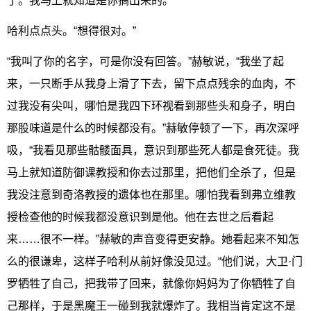
了。我马上就知道是你搞出来的。”
哈利点点头。“想得很对。”
“我叫了你的名字，可是你没有回答。”赫敏说，“我坐了起
来，一只断手从我身上滑了下去，留下点点残余的血肉，不
过我没有尖叫，哪怕是我四下环视看到那些头和身子，明白
那股味道是什么的时候都没有。”赫敏停顿了一下，再次深呼
吸，“我看见那些骷髅面具，意识到那些死人都是食死徒。我
马上就知道防御课教授和你去过那里，把他们全杀了，但是
我没注意到奇洛教授的遗体也在那里。哪怕我看到弗立维教
授检查他的时候我都没意识到是他。他在去世之后看起
来……很不一样。”赫敏的声音变得更安静。她看起来不知怎
么的很谦卑，这样子哈利从前好像没见过。“他们说，大卫·门
罗牺牲了自己，把我带了回来，就像你妈妈为了你牺牲了自
己那样，于是黑魔王一碰到我就爆炸了。我相当肯定这不是