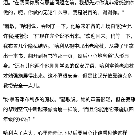
泪。“在我问你所有那些问题之前，我想先对你说非常感谢你
做的，呃，你做的无论什么事。我是说真的。谢谢你。”
“赫敏，”哈利说，吞咽了一下。他原来准备的开场白“能否允
许我拥抱你一下”现在完全说不出来。“欢迎回来。稍等一下，
我布置几个隐私结界。”哈利从袍中取出老魔杖，从袋子里拿
出一本书，翻开到有书签那一页，然后小心地念道"人形显
身。"还有其他两个他刚刚学会的保安咒语，哈利拿着老魔杖
才勉强施展得出来。这不算很安全，但是比起光依靠维克多
教授安全一点儿。
“你拿着邓布利多的魔杖。”赫敏说。她的声音很轻，但在寂静
的黎明空气中听起来像雪崩一样响。“而且你能用它来施展四
年级的咒语？”
哈利点了点头，心里暗暗记下以后要当心让谁看见他这样