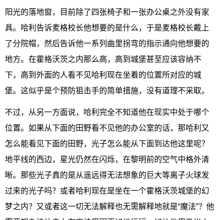
阳光的落地窗，目前除了四张椅子和一张办公桌之外没有家
具。哈利告诉麦格校长他想要的是什么，于是麦格校长戴上
了分院帽，然后告诉他一系列曲里拐弯的指示通向他想要的
地方。在霍格沃茨之内那么高，高到城堡甚至应该容纳不
下，高到外面的人看不见哈利现在坐着的位置所对应的城
堡。这似乎是个预防狙击手的简单措施，没有道理不采取。
不过，从另一方面说，哈利完全不知道他在现实中处于哪个
位置。如果从下面的田野看不见他的办公室的话，那哈利又
怎么能看见下面的田野，光子怎么能从下面到达他这里呢？
地平线的西边，星光仍然在闪烁，在黎明前的空气中格外清
晰。那些光子真的是从遥远得无法想象的巨大等离子火球发
过来的光子吗？或者哈利现在是坐在一个霍格沃茨城堡的幻
梦之内？又或者这一切无法解释也无需解释地就是“魔法”？他