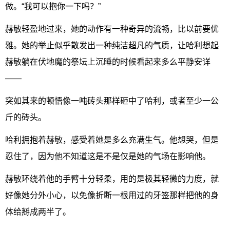
做。“我可以抱你一下吗？”
赫敏轻盈地过来，她的动作有一种奇异的流畅，比以前要优
雅。她的举止似乎散发出一种纯洁超凡的气质，让哈利想起
赫敏躺在伏地魔的祭坛上沉睡的时候看起来多么平静安详
——
突如其来的顿悟像一吨砖头那样砸中了哈利，或者至少一公
斤的砖头。
哈利拥抱着赫敏，感受着她是多么充满生气。他想哭，但是
忍住了，因为他不知道这是不是仅是她的气场在影响他。
赫敏环绕着他的手臂十分轻柔，用的是极其轻微的力度，就
好像她分外小心，以免像折断一根用过的牙签那样把他的身
体给掰成两半了。