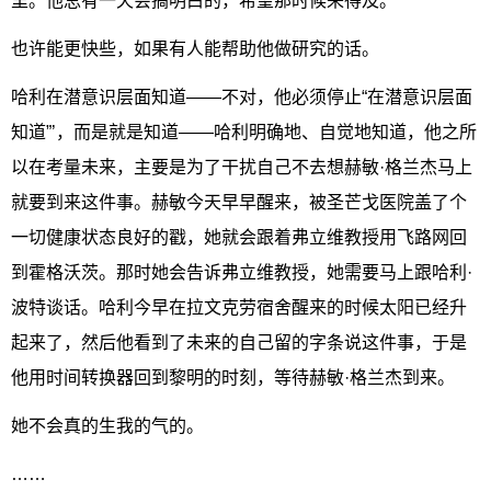
里。他总有一天会搞明白的，希望那时候来得及。
也许能更快些，如果有人能帮助他做研究的话。
哈利在潜意识层面知道——不对，他必须停止“在潜意识层面
知道”’，而是就是知道——哈利明确地、自觉地知道，他之所
以在考量未来，主要是为了干扰自己不去想赫敏·格兰杰马上
就要到来这件事。赫敏今天早早醒来，被圣芒戈医院盖了个
一切健康状态良好的戳，她就会跟着弗立维教授用飞路网回
到霍格沃茨。那时她会告诉弗立维教授，她需要马上跟哈利·
波特谈话。哈利今早在拉文克劳宿舍醒来的时候太阳已经升
起来了，然后他看到了未来的自己留的字条说这件事，于是
他用时间转换器回到黎明的时刻，等待赫敏·格兰杰到来。
她不会真的生我的气的。
……