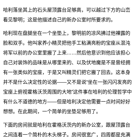
哈利落坐其上的石头屋顶露台足够高，可以越过下方的山峦
看见黎明；这是他描述自己的新办公室时所要求的。
哈利现在盘腿坐在一个坐垫上，黎明前的凉风拂过他裸露的
脸和双手。他叫家养小精灵把他手工粘满亮粉的宝座从混沌
将军以前的办公室里搬了上来……然后他意识到他应该担心
自己对装饰的品味是从哪里来的、以及伏地魔是不是曾经拥
有一张类似的宝座，于是又叫精灵们把它搬了回去。这本身
并不是什么决定性的论据——又不是说“坐在一张闪闪发亮的
宝座上俯视霍格沃茨周围的大地”这件事在哈利的伦理哲学中
有什么不道德的地方——但是哈利决定他需要一点时间好好
想想。在此期间，一个简单的坐垫足够用了。
下面的房间就是哈利在霍格沃茨内的新办公室，跟屋顶露台
之间连着一个简朴的木头梯子。房间很宽广，四周都是充满