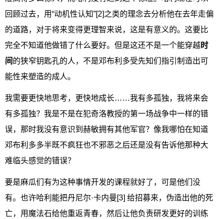
回顾过去，用“动机性认知”[2]之类的理念去分析他在去年走偏
的道路，对于将来变得更理智来说，这是有意义的。这要比
完全不知道他做错了什么要好。但是这还不是一个能穿越
时
间
的狭窄钥匙孔的人，不是邓布利多受先知们指引制造出可
能性来塑造的成人。
我需要更快地思考，更快地成长……我有多孤独，我将来会
有多孤独？我是不是在犯奇洛教授的第一场战争中一样的错
误，那时我没有意识到赫敏拥有其他军官？像我哪怕在知道
邓布利多多半既不疯狂也不邪恶之后还是没有告诉他那种大
难临头感觉的错误？
要是麻瓜们有为这种事情开发的课程就好了，可是他们没
有。也许哈利能把丹尼尔·卡内曼[3] 给招募来，伪造出他的死
亡，用魔法石给他重返青春，然后让他负责研发更好的训练