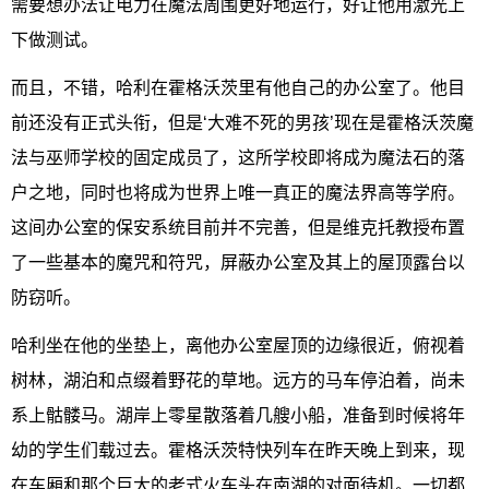
需要想办法让电力在魔法周围更好地运行，好让他用激光上
下做测试。
而且，不错，哈利在霍格沃茨里有他自己的办公室了。他目
前还没有正式头衔，但是‘大难不死的男孩’现在是霍格沃茨魔
法与巫师学校的固定成员了，这所学校即将成为魔法石的落
户之地，同时也将成为世界上唯一真正的魔法界高等学府。
这间办公室的保安系统目前并不完善，但是维克托教授布置
了一些基本的魔咒和符咒，屏蔽办公室及其上的屋顶露台以
防窃听。
哈利坐在他的坐垫上，离他办公室屋顶的边缘很近，俯视着
树林，湖泊和点缀着野花的草地。远方的马车停泊着，尚未
系上骷髅马。湖岸上零星散落着几艘小船，准备到时候将年
幼的学生们载过去。霍格沃茨特快列车在昨天晚上到来，现
在车厢和那个巨大的老式火车头在南湖的对面待机。一切都