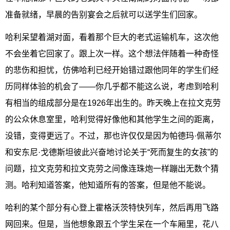
准备就绪，早晨的告别宴会之后就可以送学生们回家。
哈利呆望着湖对面，看着那个巨大的老式运输机车，这次他
不会坐着它回家了。跟上次一样。这个想法伴随着一种奇怪
的悲伤和担忧，仿佛哈利已经开始错过跟他同年的学生们经
历同样体验的机会了——你几乎都不能这么说，考虑到哈利
有相当的组成部分是在1926年出生的。昨天晚上在拉文克劳
的公众休息室里，哈利觉得好像他和其他学生之间的距离，
没错，变得更远了。不过，那也许仅仅是因为帕德玛·佩蒂尔
和安东尼·戈德斯坦彼此兴奋地讨论关于“死而复生的女孩”的
问题，拉文克劳和拉文克劳之间像连珠炮一样蹦出无数个猜
测。哈利知道答案，他知道所有的答案，但是他不能说。
哈利的某个部分有心登上霍格沃茨特快列车，然后再用飞路
网回来。但是，当他想象跟五个学生呆在一个车厢里，花八