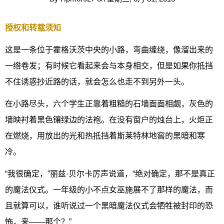
授权和转载须知
这是一条位于霍格沃茨中央的小路，弯曲缠绕，像溜出来的
一绺卷发；有时候它看起来会与本身相交，但是如果你抵挡
不住诱惑抄近路的话，就会怎么也走不到另外一头。
在小路尽头，六个学生正靠着粗糙的石墙面面相觑，灰色的
墙映衬着黑色镶绿边的法袍。在没有窗户的烛台上，火炬正
在燃烧，用放出的光和热抵挡着斯莱特林地窖的黑暗和寒
冷。
“我很确定，”丽兹·贝尔卡厉声说道，“绝对确定，那不是真正
的魔法仪式。一年级的小不点女巫施展不了那样的魔法，而
且就算可以，谁听说过一个黑暗魔法仪式会牺牲被封印的恐
怖，来——那个？”