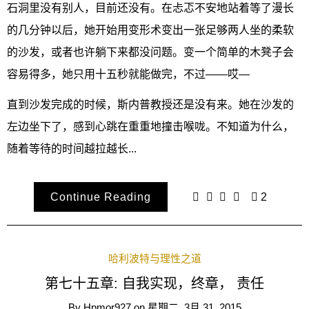
石洞里没有别人，目前还没有。在忐忑不安地站着等了漫长
的几分钟以后，她开始用变形术变出一张足够两人坐的柔软
的沙发，或者也许躺下来都没问题。变一个简单的木凳子会
容易得多，她只用十五秒就能做完，不过——哎—
直到沙发完成的时候，斯内普教授还是没有来。她在沙发的
左边坐下了，感到心跳在重重地撞击喉咙。不知道为什么，
随着等待的时间越拉越长...
Continue Reading
2
哈利波特与理性之道
第七十五章: 自我实现，终章， 责任
By
Hpmor927
on
星期二, 3月 31, 2015