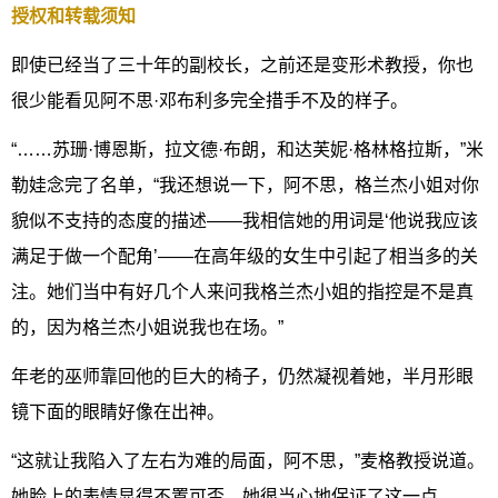
授权和转载须知
即使已经当了三十年的副校长，之前还是变形术教授，你也
很少能看见阿不思·邓布利多完全措手不及的样子。
“……苏珊·博恩斯，拉文德·布朗，和达芙妮·格林格拉斯，”米
勒娃念完了名单，“我还想说一下，阿不思，格兰杰小姐对你
貌似不支持的态度的描述——我相信她的用词是‘他说我应该
满足于做一个配角’——在高年级的女生中引起了相当多的关
注。她们当中有好几个人来问我格兰杰小姐的指控是不是真
的，因为格兰杰小姐说我也在场。”
年老的巫师靠回他的巨大的椅子，仍然凝视着她，半月形眼
镜下面的眼睛好像在出神。
“这就让我陷入了左右为难的局面，阿不思，”麦格教授说道。
她脸上的表情显得不置可否，她很当心地保证了这一点。