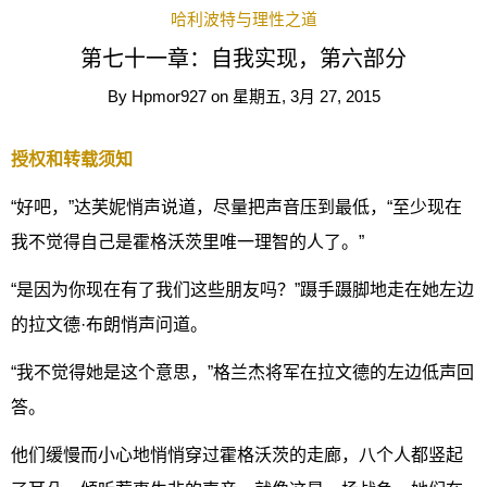
哈利波特与理性之道
第七十一章：自我实现，第六部分
By
Hpmor927
on
星期五, 3月 27, 2015
授权和转载须知
“好吧，”达芙妮悄声说道，尽量把声音压到最低，“至少现在
我不觉得自己是霍格沃茨里唯一理智的人了。”
“是因为你现在有了我们这些朋友吗？”蹑手蹑脚地走在她左边
的拉文德·布朗悄声问道。
“我不觉得她是这个意思，”格兰杰将军在拉文德的左边低声回
答。
他们缓慢而小心地悄悄穿过霍格沃茨的走廊，八个人都竖起