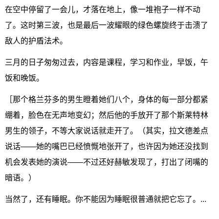
在空中停留了一会儿，才落在地上，像一堆袍子一样不动
了。这时第三波，也是最后一波耀眼的绿色螺旋终于击溃了
敌人的护盾法术。
三月的日子匆匆过去，内容是课程，学习和作业，早饭，午
饭和晚饭。
［那个格兰芬多的男生瞪着她们八个，身体的每一部分都紧
绷着，脸色在无声地变幻；然后他的手放开了那个斯莱特林
男生的领子，不等大家说话就走开了。（其实，拉文德差点
说话——她的嘴巴已经愤慨地张开了，也许因为她还没找到
机会发表她的演说——不过还好赫敏发现了，打出了闭嘴的
暗语。）
当然了，还有睡眠。你不能因为睡眠很普通就把它忘了。...