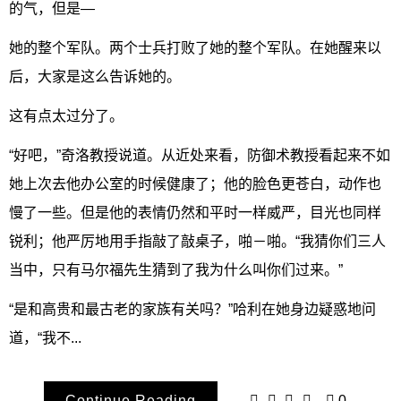
的气，但是—
她的整个军队。两个士兵打败了她的整个军队。在她醒来以
后，大家是这么告诉她的。
这有点太过分了。
“好吧，”奇洛教授说道。从近处来看，防御术教授看起来不如
她上次去他办公室的时候健康了；他的脸色更苍白，动作也
慢了一些。但是他的表情仍然和平时一样威严，目光也同样
锐利；他严厉地用手指敲了敲桌子，啪－啪。“我猜你们三人
当中，只有马尔福先生猜到了我为什么叫你们过来。”
“是和高贵和最古老的家族有关吗？”哈利在她身边疑惑地问
道，“我不...
Continue Reading
0