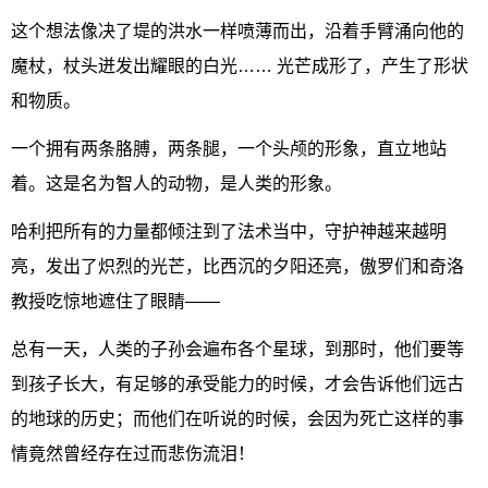
这个想法像决了堤的洪水一样喷薄而出，沿着手臂涌向他的
魔杖，杖头迸发出耀眼的白光…… 光芒成形了，产生了形状
和物质。
一个拥有两条胳膊，两条腿，一个头颅的形象，直立地站
着。这是名为智人的动物，是人类的形象。
哈利把所有的力量都倾注到了法术当中，守护神越来越明
亮，发出了炽烈的光芒，比西沉的夕阳还亮，傲罗们和奇洛
教授吃惊地遮住了眼睛——
总有一天，人类的子孙会遍布各个星球，到那时，他们要等
到孩子长大，有足够的承受能力的时候，才会告诉他们远古
的地球的历史；而他们在听说的时候，会因为死亡这样的事
情竟然曾经存在过而悲伤流泪！