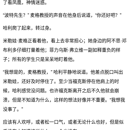
了看凤凰，神情迷惑。
“波特先生？” 麦格教授的声音在他身后说道，“你还好吧？”
哈利爬了起来，转过身。
米勒娃·麦格正看着他，看上去非常担心；她身边的阿不思·邓
布利多仔细打量着他；菲力乌斯·弗立维一副如释重负的样
子；所有的学生只是呆呆地盯着他。
“我想是的，麦格教授，” 哈利平静地说道。他差点脱口叫出
米勒娃，还好及时停住了。至少当福克斯停在他肩上的时
候，哈利感觉没问题。也许福克斯离开之后不久他就会崩
溃，但是不知道为什么，这样的想法好像并不重要。“我想我
没事了。”
应该有人欢呼，或者松一口气，或者无论什么也好，但是似