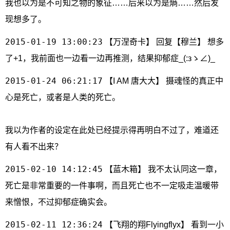
我也以为是不可知之物的象征……后来以为是熵……然后发
现想多了。
2015-01-19 13:00:23
【万涅奇卡】 回复【穆兰】 想多
了+1，我前面也一边看一边再推测，结果抑郁症_(:зゝ∠)_
2015-01-24 06:21:17
【I AM 唐大大】 摄魂怪的真正中
心是死亡，或者是人类的死亡。
我以为作者的设定在此处已经提示得再明白不过了，难道还
有人看不出来？
2015-02-10 14:12:45
【蓝木箱】 我不太认同这一章，
死亡是非常重要的一件事啊，而且死亡也不一定吸走温暖带
来憎恨，不过抑郁症确实会。
2015-02-11 12:36:24
【飞翔的翔Flyingflyx】 看到一小