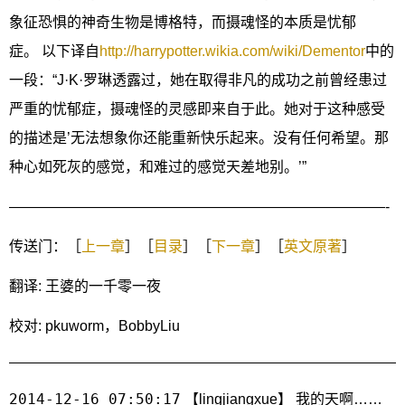
象征恐惧的神奇生物是博格特，而摄魂怪的本质是忧郁
症。 以下译自
http://harrypotter.wikia.com/wiki/Dementor
中的
一段：“J·K·罗琳透露过，她在取得非凡的成功之前曾经患过
严重的忧郁症，摄魂怪的灵感即来自于此。她对于这种感受
的描述是’无法想象你还能重新快乐起来。没有任何希望。那
种心如死灰的感觉，和难过的感觉天差地别。’”
——————————————————————————-
传送门：［
上一章
］［
目录
］［
下一章
］［
英文原著
］
翻译: 王婆的一千零一夜
校对: pkuworm，BobbyLiu
2014-12-16 07:50:17
【lingjiangxue】 我的天啊……