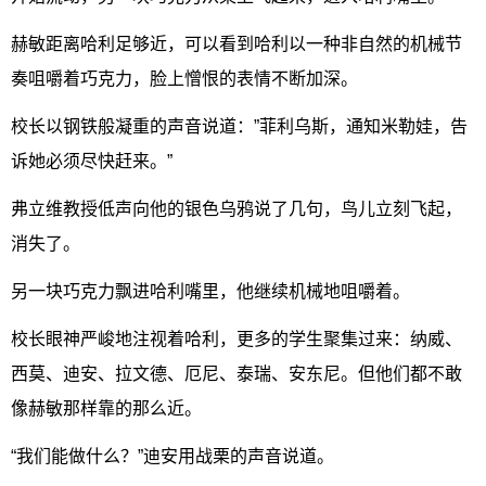
赫敏距离哈利足够近，可以看到哈利以一种非自然的机械节
奏咀嚼着巧克力，脸上憎恨的表情不断加深。
校长以钢铁般凝重的声音说道：”菲利乌斯，通知米勒娃，告
诉她必须尽快赶来。”
弗立维教授低声向他的银色乌鸦说了几句，鸟儿立刻飞起，
消失了。
另一块巧克力飘进哈利嘴里，他继续机械地咀嚼着。
校长眼神严峻地注视着哈利，更多的学生聚集过来：纳威、
西莫、迪安、拉文德、厄尼、泰瑞、安东尼。但他们都不敢
像赫敏那样靠的那么近。
“我们能做什么？”迪安用战栗的声音说道。