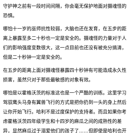
守护神之前有一段时间间隔，你会毫无保护地面对摄魂怪的
恐惧。
哪怕十一岁的巫师抗性较弱，大脑也还在发育，在五步的距
离上暴露至多二十秒也一定是安全的。摄魂怪的力量对于人
们的影响强度变数很大，这一点目前也还没有被充分搞清，
但是二十秒钟一定是安全的。
在五步的距离上面对摄魂怪暴露四十秒钟有可能造成永久性
损害，虽然只对于那些最敏感的对象有效。
哪怕是以霍格沃茨的标准这也是一个严酷的训练。这里学习
驾驭鹰头马身有翼兽飞行的方式是把你扔到一头的身上然后
让你开始飞行。哈利不是过度保护的支持者。而且如果你考
虑霍格沃茨四年级学生和十四岁的麻瓜之间的成熟性的差
异，显然麻瓜过于溺爱他们的孩子了……但即使是哈利也开