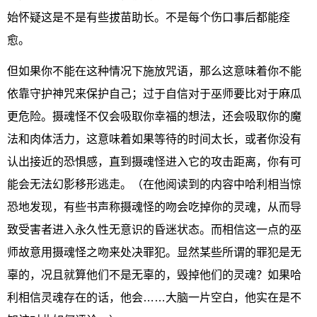
始怀疑这是不是有些拔苗助长。不是每个伤口事后都能痊
愈。
但如果你不能在这种情况下施放咒语，那么这意味着你不能
依靠守护神咒来保护自己；过于自信对于巫师要比对于麻瓜
更危险。摄魂怪不仅会吸取你幸福的想法，还会吸取你的魔
法和肉体活力，这意味着如果等待的时间太长，或者你没有
认出接近的恐惧感，直到摄魂怪进入它的攻击距离，你有可
能会无法幻影移形逃走。（在他阅读到的内容中哈利相当惊
恐地发现，有些书声称摄魂怪的吻会吃掉你的灵魂，从而导
致受害者进入永久性无意识的昏迷状态。而相信这一点的巫
师故意用摄魂怪之吻来处决罪犯。显然某些所谓的罪犯是无
辜的，况且就算他们不是无辜的，毁掉他们的灵魂？如果哈
利相信灵魂存在的话，他会……大脑一片空白，他实在是不