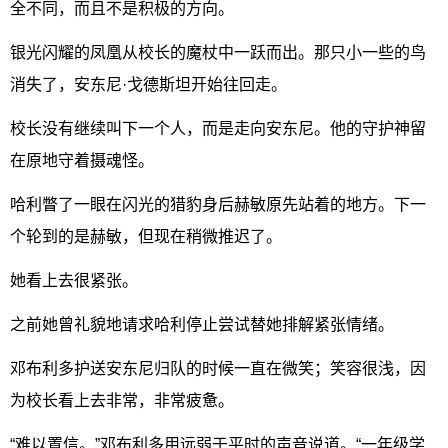
全不同，而且不是积极的方向。
银光闪耀的凤凰从校长的魔杖中一跃而出。那只小一些的鸟
消失了，安东尼·戈德斯坦开始往回走。
校长没有继续叫下一个人，而是走向安东尼。他的守护神留
在原地守着摄魂怪。
哈利瞥了一眼在闪光的猎豹身后赫敏原先站着的地方。下一
个轮到的是赫敏，但现在稍微推迟了。
她看上去很紧张。
之前她曾礼貌地请求哈利停止尝试替她排解紧张情绪。
邓布利多护送安东尼归队的时候一直在微笑；笑容很浅，因
为校长看上去非常，非常疲惫。
“难以置信。”邓布利多用远弱于平时的声音说道。“一年级学