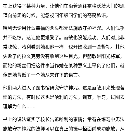
在上获得了某种力量，让他们在沿着通往霍格沃茨大门的通
道向前走的时候，能忽视同年级同学们的窃窃私语。
哈利无论用什么幸福的念头都无法施放守护神咒。人们似乎
并不吃惊，这让他更难受了。赫敏也没能成功。人们对此非
常吃惊，哈利看到她和他一样，也开始收到一些瞥视。其他
失败了的拉文克劳没有收到这种目光。但赫敏是阳光将军，
而她的粉丝们把这件事当作她在某种意义上辜负了他们，就
像是她背叛了一个她从未许下的诺言。
他们两人进入了图书馆研究守护神咒。这是赫敏用来处理苦
恼的方法，有时候这也是哈利的方法。调查，学习，试图去
理解为什么……
书上的说法证实了校长告诉哈利的事情；常有在练习中无法
施放守护神咒的法师可以在真正的摄魂怪面前成功施放，从