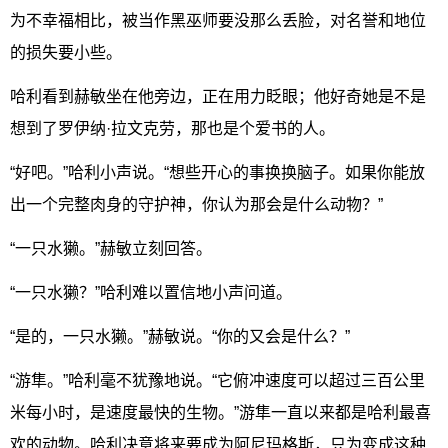
为不幸福相比，被当作黑巫师要没那么丢脸，对名誉和地位
的损失要小些。
哈利看到赫敏坐在他旁边，正在用力眨眼；他好奇她是不是
想到了罗伊纳·拉文克劳，那也是个爱书的人。
“好吧。”哈利小声说。“想些开心的事换换脑子。如果你能放
出一个完整肉身的守护神，你认为那会是什么动物？”
“一只水獭。”赫敏立刻回答。
“一只水獭？”哈利难以置信地小声问道。
“是的，一只水獭。”赫敏说。“你的又会是什么？”
“游隼。”哈利毫不犹豫地说。“它俯冲速度可以超过三百公里
米每小时，是速度最快的生物。”游隼一直以来都是哈利最喜
欢的动物。哈利决意将来要成为阿尼玛格斯，只为变成这种