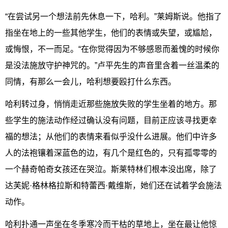
“在尝试另一个想法前先休息一下，哈利。”莱姆斯说。他指了
指坐在地上的一些其他学生，他们的表情或失望，或尴尬，
或悔恨，不一而足。“在你觉得因为不够感恩而羞愧的时候你
是没法施放守护神咒的。”卢平先生的声音里含着一丝温柔的
同情，有那么一会儿，哈利想要殴打什么东西。
哈利转过身，悄悄走近那些施放失败的学生坐着的地方。那
些学生的施法动作经过确认没有问题，目前正应该寻找更幸
福的想法；从他们的表情来看似乎没什么进展。他们中许多
人的法袍镶着深蓝色的边，有几个是红色的，只有孤零零的
一个赫奇帕奇女孩还在哭泣。斯莱特林们根本没出席，除了
达芙妮·格林格拉斯和特蕾西·戴维斯，她们还在试着学会施法
动作。
哈利扑通一声坐在冬季寒冷而干枯的草地上，坐在最让他惊