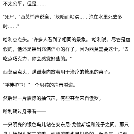
不太公平，但是……
“死尸，”西莫悄声说道，“灰暗而粘滑……泡在水里死去多
时……”
哈利点点头。“许多人看到了相同的景象。”哈利说。尽管是虚
假的，他还是装出充满信心的样子，因为西莫需要这个。“去
吃点巧克力，你会感觉好些的。”
西莫点点头，蹒跚走向放着用于治疗的糖果的桌子。
“呼神护卫！”一个男孩的声音喊道。
然后是一片震惊的抽气声，有些甚至来自傲罗。
哈利转过身来看——
一只明亮的银色鸟儿站在安东尼·戈德斯坦和笼子之间。那只