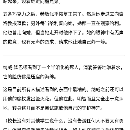
站起来，领着她走向甜点桌。
五条巧克力之后，赫敏似乎恢复正常了。然后她走过去向奇
洛教授道歉；另外每当哈利瞥向她，她都一直在观察哈利。
他也曾走向她，但当她走开时他停下了。她的眼神中有无声
的歉意，也有无声的恳求，请求他让她自己静一静。
——————————————————————————-
纳威·隆巴顿看到了一个半溶化的死人，滴滴答答地渗着水，
它的脸仿佛是压扁的海绵。
这是目前所有人描述看到的东西中最糟的。纳威之前还可以
用他的魔杖发出些火花。但他在此，明智而且完全出于意识
地，转身逃开而不是尝试施放他自己的守护神咒。
（校长没有对其他学生说什么，没有告诫任何人不要太有勇