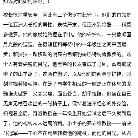
知该对此如何评论。）
校长很注重安全，因此有三个傲罗在此守卫。他们的首领是
一位亚洲人长相的男性，表情严肃，但还不到冷酷——科莫
多傲罗。他的魔杖始终握在手中。他的守护神，一只像凝固
月光般的猩猩，在摄魂怪和等待中的一年级生之间来回踱
步；和猩猩一起移动的明亮白色猎豹是巴特纳鲁傲罗的。这
个人有着尖锐的目光，他黑色的长发束成了马尾，蓄着编成
辫子的山羊胡子。这两位傲罗，以及他们的两尊守护神，时
刻监视着摄魂怪。在笼子与学生相反的一侧是正在休息的戈
雅诺夫傲罗，又高又瘦，面色苍白，胡子拉碴。他坐在自己
无声无杖召唤出的一张椅子上，保持着漫不经心的扑克脸，
扫视着全局。奇洛教授在一年级生开始尝试之后不久就到场
了，他的视线从未远离哈利。小个子的弗立维教授——前决
斗冠军——正心不在焉地转着他的魔杖；而他的目光，从占