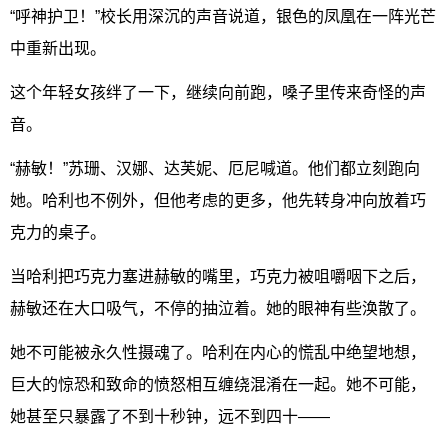
“呼神护卫！”校长用深沉的声音说道，银色的凤凰在一阵光芒
中重新出现。
这个年轻女孩绊了一下，继续向前跑，嗓子里传来奇怪的声
音。
“赫敏！”苏珊、汉娜、达芙妮、厄尼喊道。他们都立刻跑向
她。哈利也不例外，但他考虑的更多，他先转身冲向放着巧
克力的桌子。
当哈利把巧克力塞进赫敏的嘴里，巧克力被咀嚼咽下之后，
赫敏还在大口吸气，不停的抽泣着。她的眼神有些涣散了。
她不可能被永久性摄魂了。哈利在内心的慌乱中绝望地想，
巨大的惊恐和致命的愤怒相互缠绕混淆在一起。她不可能，
她甚至只暴露了不到十秒钟，远不到四十——