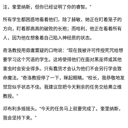
注，奎里纳斯，但你已经证明了你的睿智。”
所有学生都困惑地看着他们，除了赫敏，她正在盯着笼子的
方向，盯着那高高的破败的长袍；而哈利，他正在看着所有
人，因为他在想象着自己陷入神经质的状态。
奇洛教授用毋庸置疑的口吻说：“现在我被许可传授死咒给想
要学习这个咒语的学生。这将使得他们在面对黑巫师或其他
害虫时会安全得多。只有蠢货才会认为他们不会另行学会致
命魔法。”奇洛教授停了一下，眯起眼睛。“校长，我恭敬地发
觉您似乎状态不佳。我建议您把今天剩余的任务交给弗立维
教授。”
邓布利多摇摇头。“今天的任务马上就要完成了。奎里纳斯，
我会坚持下来。”