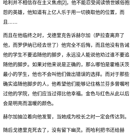
哈利并不相信存在主义焦虑[2]，他不能忍受阅读愤世嫉俗抱
怨的英雄，他知道有上亿人乐于用一切换取他的位置，而
且……
而且在他临终之时，戈德里克告诉赫尔加（萨拉查离弃了
他，而罗伊纳已经去世了）他完全不后悔，而且他没有告诫
他的学生不要追随他的脚步，永远没人能说他劝过谁不要追
随他的脚步。如果对他来说是正确的，那么哪怕是霍格沃茨
最小的学生，他也不会叫他们做出错误的选择。而对于那些
确实追随他脚步的人，他希望他们能够记住格兰芬多曾嘱咐
过他的学院，他们应当过得比他幸福。金色与红色从此以后
会是明亮而温暖的颜色。
赫尔加抽泣着向他发誓，当她成为校长之时一定会传达到。
随后戈德里克死去了，没有留下幽灵。而哈利把书还给赫