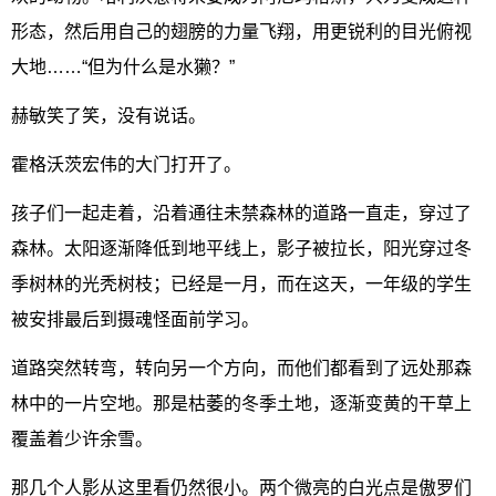
形态，然后用自己的翅膀的力量飞翔，用更锐利的目光俯视
大地……“但为什么是水獭？”
赫敏笑了笑，没有说话。
霍格沃茨宏伟的大门打开了。
孩子们一起走着，沿着通往未禁森林的道路一直走，穿过了
森林。太阳逐渐降低到地平线上，影子被拉长，阳光穿过冬
季树林的光秃树枝；已经是一月，而在这天，一年级的学生
被安排最后到摄魂怪面前学习。
道路突然转弯，转向另一个方向，而他们都看到了远处那森
林中的一片空地。那是枯萎的冬季土地，逐渐变黄的干草上
覆盖着少许余雪。
那几个人影从这里看仍然很小。两个微亮的白光点是傲罗们