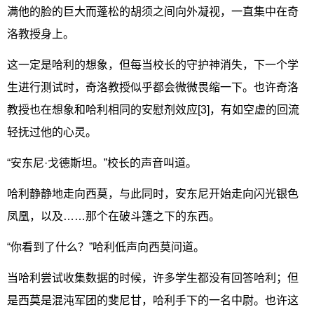
满他的脸的巨大而蓬松的胡须之间向外凝视，一直集中在奇
洛教授身上。
这一定是哈利的想象，但每当校长的守护神消失，下一个学
生进行测试时，奇洛教授似乎都会微微畏缩一下。也许奇洛
教授也在想象和哈利相同的安慰剂效应[3]，有如空虚的回流
轻抚过他的心灵。
“安东尼·戈德斯坦。”校长的声音叫道。
哈利静静地走向西莫，与此同时，安东尼开始走向闪光银色
凤凰，以及……那个在破斗篷之下的东西。
“你看到了什么？”哈利低声向西莫问道。
当哈利尝试收集数据的时候，许多学生都没有回答哈利；但
是西莫是混沌军团的斐尼甘，哈利手下的一名中尉。也许这