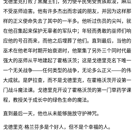
戈德里克打败了黑魔王们，努力使平民免受贵族欺凌，麻瓜
不受巫师迫害。他有许多杰出而忠诚的朋友，并因为这样那
样的正义使命失去了其中的一半多。他听过伤员的尖叫，就
在他召集起来保护无辜者的军队中；年轻而勇敢的巫师们响
应他的号召而来，而他之后埋葬了他们。直到最后，当他的
巫术在他老年时期开始衰退时，他聚集了另外三个同时代最
强大的巫师从平地建起了霍格沃茨；这是戈德里克名下唯一
一个无关战争——任何类型的战争，无论多么正义——的伟
大成就。是萨拉查，而不是戈德里克，在霍格沃茨开设第一
门战斗魔法课。戈德里克开设了霍格沃茨的第一门草药学课
程，教授关于成长中的绿色生命的魔法。
直到最后一天，他也从未能够施放守护神咒。
戈德里克·格兰芬多是个好人，但不是个幸福的人。