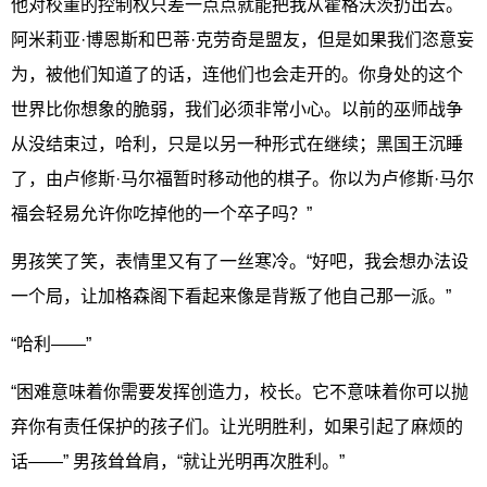
他对校董的控制权只差一点点就能把我从霍格沃茨扔出去。
阿米莉亚·博恩斯和巴蒂·克劳奇是盟友，但是如果我们恣意妄
为，被他们知道了的话，连他们也会走开的。你身处的这个
世界比你想象的脆弱，我们必须非常小心。以前的巫师战争
从没结束过，哈利，只是以另一种形式在继续；黑国王沉睡
了，由卢修斯·马尔福暂时移动他的棋子。你以为卢修斯·马尔
福会轻易允许你吃掉他的一个卒子吗？”
男孩笑了笑，表情里又有了一丝寒冷。“好吧，我会想办法设
一个局，让加格森阁下看起来像是背叛了他自己那一派。”
“哈利——”
“困难意味着你需要发挥创造力，校长。它不意味着你可以抛
弃你有责任保护的孩子们。让光明胜利，如果引起了麻烦的
话——” 男孩耸耸肩，“就让光明再次胜利。”