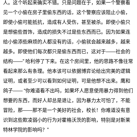
人。这个听起来确实不错。只是问题在于，如果一个警察看
见一个小偷在房子里偷东西的话，这个警察应该阻止小偷，
即使小偷可能抵抗，造成有人受伤，甚至被杀。即使小偷只
是想偷些首饰，造成的损失不过是些东西而已。因为如果连
给小偷添些麻烦的人都没有的话，小偷就会越来越多，越来
越多。即使他们每次都只是偷东西而已，这对于——社会的
结构——” 哈利停了下来。在这个房间里，他的思路不像往常
看起来那么有条理。他本该可以依据博弈论给出完美的逻辑
证明，或者至少可以看到如何证明，可是他想不出来。鹰和
鸽子—— “你难道看不出吗，如果坏人愿意使用暴力得到他们
想要的东西，而好人却总是退让，因为暴力太可怕了，不能
冒险，那——那不是一个美好的社会，校长！你难道没有意
识到这些欺凌弱小的行为对霍格沃茨的影响，特别是对斯莱
特林学院的影响吗？”