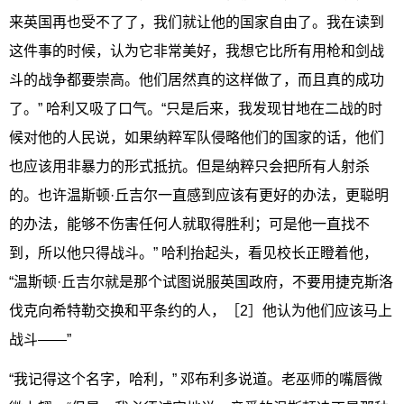
来英国再也受不了了，我们就让他的国家自由了。我在读到
这件事的时候，认为它非常美好，我想它比所有用枪和剑战
斗的战争都要崇高。他们居然真的这样做了，而且真的成功
了。” 哈利又吸了口气。“只是后来，我发现甘地在二战的时
候对他的人民说，如果纳粹军队侵略他们的国家的话，他们
也应该用非暴力的形式抵抗。但是纳粹只会把所有人射杀
的。也许温斯顿·丘吉尔一直感到应该有更好的办法，更聪明
的办法，能够不伤害任何人就取得胜利；可是他一直找不
到，所以他只得战斗。” 哈利抬起头，看见校长正瞪着他，
“温斯顿·丘吉尔就是那个试图说服英国政府，不要用捷克斯洛
伐克向希特勒交换和平条约的人，［2］他认为他们应该马上
战斗——”
“我记得这个名字，哈利，” 邓布利多说道。老巫师的嘴唇微