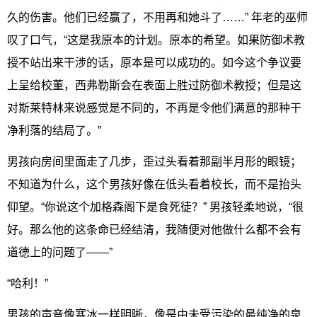
久的伤害。他们已经赢了，不用再和她斗了……” 年老的巫师
叹了口气，“这是我原本的计划。原本的希望。如果防御术教
授不站出来干涉的话，原本是可以成功的。如今这个争议要
上呈给校董，西弗勒斯会在表面上胜过防御术教授；但是这
对斯莱特林来说感觉是不同的，不再是令他们满意的那种干
净利落的结局了。”
男孩向房间里面走了几步，歪过头看着那副半月形的眼镜；
不知道为什么，这个男孩好像在低头看着校长，而不是抬头
仰望。“你说这个加格森阁下是食死徒？” 男孩轻柔地说，“很
好。那么他的这条命已经结清，我随便对他做什么都不会有
道德上的问题了——”
“哈利！”
男孩的声音像寒冰一样明晰，像是由未受污染的最纯净的泉