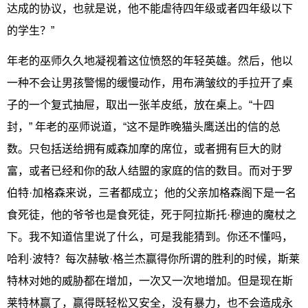
达成的协议，也就是说，他不能虐待四年级或者四年级以下
的学生？”
年老的巫师久久地凝视着这位愤怒的年轻英雄。然后，他以
一种不会让男孩警惕的缓慢动作，用布满皱纹的手拉开了桌
子的一个复式抽屉，取出一张羊皮纸，放在桌上。“十四
封，” 年老的巫师说道，“这不是昨晚猫头鹰送出的信的总
数。只包括送给拥有威森加摩的席位，或者拥有巨大的财
富，或者已经和你的敌人结盟的家庭的信的数目。而对于罗
伯特·加格森来说，三者都成立；他的父亲加格森阁下是一名
食死徒，他的爷爷也是食死徒，死于阿拉斯托·穆迪的魔杖之
下。我不知道信里说了什么，可是我能猜到。你还不懂吗，
哈利·波特？每次赫敏·格兰杰赢得你所谓的胜利的时候，斯莱
特林对她的威胁都在增加，一次又一次地增加。但是现在斯
莱特林赢了，赢得既轻松又安全，没有暴力，也不会造成永