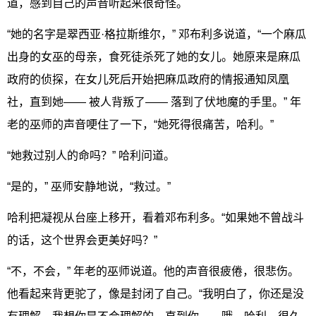
道，感到自己的声音听起来很奇怪。
“她的名字是翠西亚·格拉斯维尔，” 邓布利多说道，“一个麻瓜
出身的女巫的母亲，食死徒杀死了她的女儿。她原来是麻瓜
政府的侦探，在女儿死后开始把麻瓜政府的情报通知凤凰
社，直到她—— 被人背叛了—— 落到了伏地魔的手里。” 年
老的巫师的声音哽住了一下，“她死得很痛苦，哈利。”
“她救过别人的命吗？” 哈利问道。
“是的，” 巫师安静地说，“救过。”
哈利把凝视从台座上移开，看着邓布利多。“如果她不曾战斗
的话，这个世界会更美好吗？”
“不，不会，” 年老的巫师说道。他的声音很疲倦，很悲伤。
他看起来背更驼了，像是封闭了自己。“我明白了，你还是没