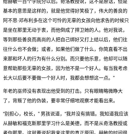
给赫敏一百个学院分以后。奇洛教授说，这不是原话，但是
基本的意思是这样的，就是他觉得好笑极了，伟大的善良的
阿不思·邓布利多在这个可怜的无辜的女孩向他求告的时候只
是坐在那里无动于衷，而他倒成了捍卫她的人。他对我说，
等到那些善良而高尚的人把自己绑好又打上结以后，他们往
往什么也不会做；或者，如果他们做了什么，你简直看不出
来那和坏人的行为有什么分别。而只要他乐意，他却可以随
意帮助那些无辜的女孩，因为他不是一个好人。每当我考虑
长大以后要不要做一个好人时，我都会想想这一点。”
年老的巫师没有表现出他受到的打击。只有眼睛略微睁大
了，背叛了他的伪装，要非常仔细地观察才能看出来。
“别担心，校长，” 男孩说道，“我并没有搞错。我知道我应该
从赫敏和福克斯那里学习什么是美德，而不是从奇洛教授或
者你那里。这就要说起我来这里的真正原因。赫敏的时间很