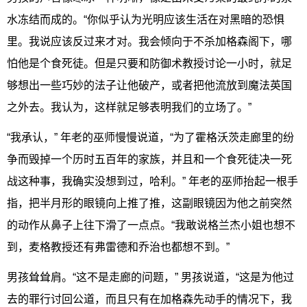
水冻结而成的。“你似乎认为光明应该生活在对黑暗的恐惧
里。我说应该反过来才对。我会倾向于不杀加格森阁下，哪
怕他是个食死徒。但是只要和防御术教授讨论一小时，就足
够想出一些巧妙的法子让他破产，或者把他流放到魔法英国
之外去。我认为，这样就足够表明我们的立场了。”
“我承认，” 年老的巫师慢慢说道，“为了霍格沃茨走廊里的纷
争而毁掉一个历时五百年的家族，并且和一个食死徒决一死
战这种事，我确实没想到过，哈利。” 年老的巫师抬起一根手
指，把半月形的眼镜向上推了推，这副眼镜因为他之前突然
的动作从鼻子上往下滑了一点点。“我敢说格兰杰小姐也想不
到，麦格教授还有弗雷德和乔治也都想不到。”
男孩耸耸肩。“这不是走廊的问题，” 男孩说道，“这是为他过
去的罪行讨回公道，而且只有在加格森先动手的情况下，我