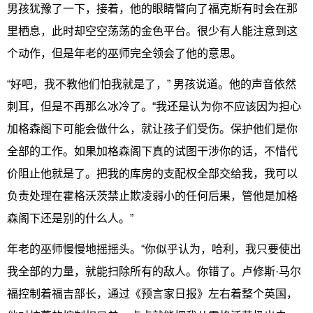
男孩犹豫了一下，接着，他的眼睛瞥向了福克斯有时会在那
里栖息，此时却空空荡荡的金色平台。很少有人能注意到这
个动作，但是年老的巫师完全领会了他的意思。
“好吧，我不教他们怕我就是了，” 男孩说道。他的声音依然
刺耳，但是不再那么冰冷了。“我还是认为你不应该因为担心
加格森阁下可能会做什么，就让孩子们受伤。保护他们是你
全部的工作。如果加格森阁下真的试图干涉你的话，不惜代
价阻止他就是了。把我的库房的支配权全部交给我，我可以
负责处理在霍格沃茨禁止欺凌弱小的任何后果，管他是加格
森阁下还是别的什么人。”
年老的巫师慢慢地摇摇头。“你似乎认为，哈利，我只要使出
我全部的力量，就能扫除所有的敌人。你错了。卢修斯·马尔
福控制着福吉部长，通过《预言家日报》左右着整个英国，