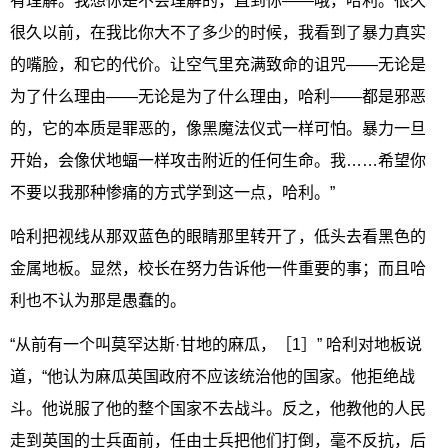
有理解。我想你是不会理解的，直到你——哦，哈利。很久
很久以前，在我比你大不了多少的时候，我看到了暴力真实
的嘴脸，和它的代价。让空气里充满致命的诅咒——无论是
为了什么理由——无论是为了什么理由，哈利——都是邪恶
的，它的本质是罪恶的，像黑魔法仪式一样可怕。暴力一旦
开始，会像伏地蝠一样攻击附近的任何生命。我……希望你
不要以我那种惨痛的方式学到这一点，哈利。”
哈利把视线从那双蓝色的眼睛那里转开了，低头去看黑色的
金属地板。显然，校长在努力告诉他一件重要的事；而且哈
利也不认为那是愚蠢的。
“从前有一个叫莫罕达斯·甘地的麻瓜，［1］” 哈利对地板说
道，“他认为麻瓜英国政府不应该统治他的国家。他拒绝战
斗。他说服了他的整个国家不去战斗。反之，他教他的人民
走到英国的士兵面前，任由士兵把他们打倒，毫不反抗，后