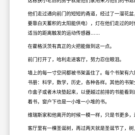
这栋狭小老旧的房子就是他们家用来为他们的书遮
他们走过通向前门的短短的甬道，经过了一溜花盆
要靠白天蓄积的太阳能供电），灯在他们走过的时
适当的距离触发的运动传感器……
在霍格沃茨有真正的火把能做到这一点。
前门打开了，哈利走进客厅，努力忍住眼泪。
墙上的每一寸空间都被书架盖住了。每个书架有六
书册：科学，数学，历史，各种各样。其他的书架
巾盒子或者木块垫起来，以便越过前排的书能看到
着书，窗户下也是一小堆一小堆的书。
维瑞斯家和他离开的时候一模一样，只是书更多，
客厅里有一棵圣诞树，再过两天就是圣诞节了，树