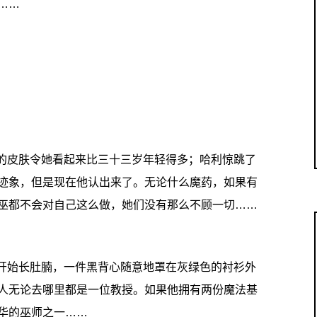
……
洁的皮肤令她看起来比三十三岁年轻得多；哈利惊跳了
迹象，但是现在他认出来了。无论什么魔药，如果有
巫都不会对自己这么做，她们没有那么不顾一切……
经开始长肚腩，一件黑背心随意地罩在灰绿色的衬衫外
人无论去哪里都是一位教授。如果他拥有两份魔法基
华的巫师之一……