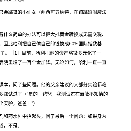
只会跳舞的小仙女（两西可五纳特，在蹦跳嬉闹魔法
有什么简单的办法可以把大批黄金转换成无需交税、
。因此哈利把自己偷自己的钱换成60%国际指数基
产了。［1］目前，哈利把他的资产略微多元化了一
后院里埋了一百个金加隆。无论如何，哈利一直一直
课本，问了些问题。他的父亲建议的大部分实验都难
多都试过了（“是的，爸爸，我测试过在赫敏不知情的
个实验，爸爸！”）
剂和药水》中抬起头，问了最后一个问题：如果身为
道，不是。