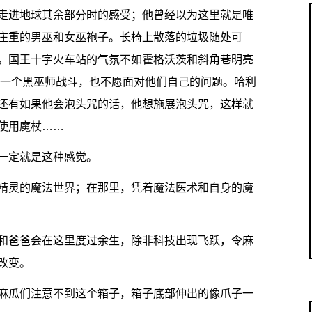
走进地球其余部分时的感受；他曾经以为这里就是唯
庄重的男巫和女巫袍子。长椅上散落的垃圾随处可
。国王十字火车站的气氛不如霍格沃茨和斜角巷明亮
和一个黑巫师战斗，也不愿面对他们自己的问题。哈利
还有如果他会泡头咒的话，他想施展泡头咒，这样就
使用魔杖……
一定就是这种感觉。
精灵的魔法世界；在那里，凭着魔法医术和自身的魔
和爸爸会在这里度过余生，除非科技出现飞跃，令麻
改变。
麻瓜们注意不到这个箱子，箱子底部伸出的像爪子一