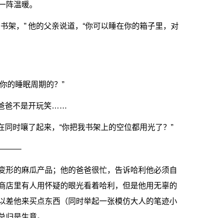
一阵温暖。
书架，” 他的父亲说道，“你可以睡在你的箱子里，对
理你的睡眠周期的？”
一爸爸不是开玩笑……
在同时嚷了起来，“你把我书架上的空位都用光了？”
———
变形的麻瓜产品；他的爸爸很忙，告诉哈利他必须自
商店里有人用怀疑的眼光看着哈利，但是他用无辜的
以差他来买点东西（同时举起一张模仿大人的笔迹小
总归是生意。