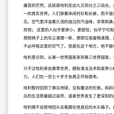
痛苦的茫然，这就是哈利走出九又四分之三站台，
一的真实世界。人们穿着休闲衬衫和长裤，而不是
见。空气里洋溢着久违的烧过的汽油味，非常刺鼻
欢快； 这里的人似乎更渺小，更胆怯，似乎宁可
想把椅子上的灰尘清理一新，想把垃圾废物清理，
不必呼吸这里的空气了。但是在这个地方，他不能
哈利意识到，从第一世界国家来到第三世界国家，
只不过哈利来自第零世界，拥有清洁法术和家养小
力，人们在一百七十岁才会真正开始衰老。
哈利暂时回到了麻瓜地球，没有魔法的伦敦。妈妈
瓜的生活质量超过巫师，或者世界发生了更深刻的
哈利情不自禁地回头去看跟在他身后的木头箱子。