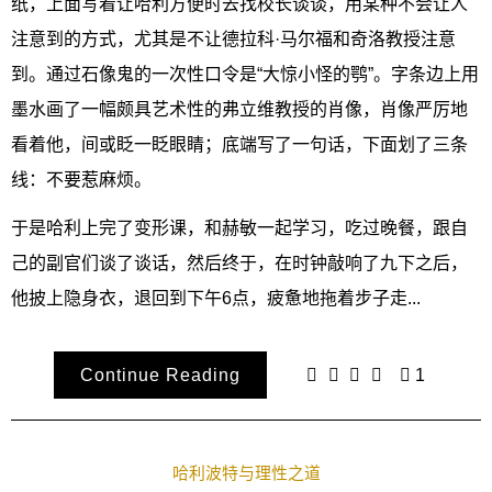
纸，上面写着让哈利方便时去找校长谈谈，用某种不会让人
注意到的方式，尤其是不让德拉科·马尔福和奇洛教授注意
到。通过石像鬼的一次性口令是“大惊小怪的鹗”。字条边上用
墨水画了一幅颇具艺术性的弗立维教授的肖像，肖像严厉地
看着他，间或眨一眨眼睛；底端写了一句话，下面划了三条
线：不要惹麻烦。
于是哈利上完了变形课，和赫敏一起学习，吃过晚餐，跟自
己的副官们谈了谈话，然后终于，在时钟敲响了九下之后，
他披上隐身衣，退回到下午6点，疲惫地拖着步子走...
Continue Reading
1
哈利波特与理性之道