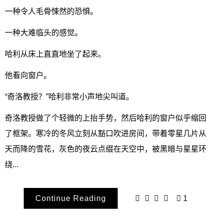
一种令人毛骨悚然的恐惧。
一种大难临头的感觉。
哈利从床上直直地坐了起来。
他看向窗户。
“奇洛教授？”哈利非常小声地尖叫道。
奇洛教授做了个轻微的上抬手势，然后哈利的窗户似乎缩回
了框架。寒冷的冬风立刻从豁口吹进房间，带着零星几片从
天而降的雪花，灰色的夜云点缀在天空中，被黑暗与星星环
绕...
Continue Reading
1