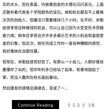
实的木头，但在表面，内嵌着铂金的大理石闪闪发光，上面
还散布着代表各个学院颜色的宝石。她和校长都及不上霍格
沃茨的创始人，但魔法只需要维持几个小时。在平时，米勒
娃很享受这种难得的机会，可以让自己因为大型变形术而精
疲力竭；她本应享受这许许多多展示艺术的小机会和富丽堂
皇的幻象；但这次，她在完成工作时一直有种糟糕的感觉，
就好像她在自掘坟墓。
但现在，米勒娃感觉好些了。有那么一小会儿，人群好像就
要爆炸了似的；但邓布利多已经站了起来，和善地鼓起了
掌，而没人蠢到在校长面前暴动。
然后爆发的感情迅速褪去，变成了一...
Continue Reading
0