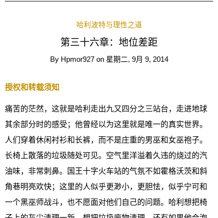
哈利波特与理性之道
第三十六章：地位差距
By
Hpmor927
on
星期二, 9月 9, 2014
授权和转载须知
痛苦的茫然，这就是哈利走出九又四分之三站台，走进地球
其余部分时的感受；他曾经以为这里就是唯一的真实世界。
人们穿着休闲衬衫和长裤，而不是庄重的男巫和女巫袍子。
长椅上散落的垃圾随处可见。空气里洋溢着久违的烧过的汽
油味，非常刺鼻。国王十字火车站的气氛不如霍格沃茨和斜
角巷明亮欢快；这里的人似乎更渺小，更胆怯，似乎宁可和
一个黑巫师战斗，也不愿面对他们自己的问题。哈利想把椅
子上的灰尘清理一新，想把垃圾废物清理，还有如果他会泡