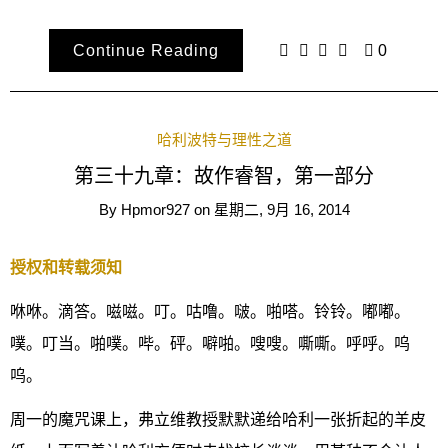
Continue Reading
0
哈利波特与理性之道
第三十九章：故作睿智，第一部分
By
Hpmor927
on
星期二, 9月 16, 2014
授权和转载须知
咻咻。滴答。嗞嗞。叮。咕噜。啵。啪嗒。铃铃。嘟嘟。
噗。叮当。啪噗。哔。砰。噼啪。嗖嗖。嘶嘶。呼呼。呜
呜。
周一的魔咒课上，弗立维教授默默递给哈利一张折起的羊皮