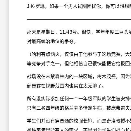
J·K·罗琳，如果一个男人试图困扰你，你可以想想
——————————————————————
那天是星期日，11月3号。很快，学年年度三巨头
对最高统治地位的争夺。
（哈利有点恼火，仅仅由于他参与了这场竞赛，大
等竞争对手之一，但他相信自己很快能把它给扳回
战场设在未禁森林内的一块区域，树木茂盛，因为
部暴露在视野范围内也实在太无聊了。
所有没实际参加任何一个一年级军队的学生被安排
只有三名四年级的格兰芬多恰逢生病，被庞弗雷夫
学生们并没有穿普通的校服长袍，而是奇洛教授不
品种来满足所有人的需求。不是因为学生们担心长