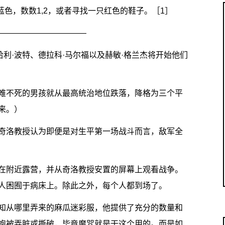
蓝色，数数1,2，或者寻找一只红色的鞋子。［1］
———————————
哈利·波特、德拉科·马尔福以及赫敏·格兰杰将开始他们
难不死的男孩就从最高统治地位跌落，降格为三个平
来。）
奇洛教授认为即便是对生平第一场战斗而言，敌军全
在附近露营，并从奇洛教授安置的屏幕上观看战争。
人困囿于病床上。除此之外，每个人都到场了。
知从哪里弄来的麻瓜迷彩服，他提供了充分的数量和
袍被弄脏或撕破，毕竟魔咒就是干这个用的。而是如