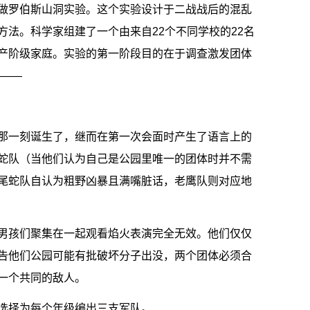
做罗伯斯山洞实验。这个实验设计于二战战后的混乱
法。科学家组建了一个由来自22个不同学校的22名
产阶级家庭。实验的第一阶段目的在于调查激发团体
人——
那一刻诞生了，继而在第一次会面时产生了语言上的
蛇队（当他们认为自己是公园里唯一的团体时并不需
尾蛇队自认为粗野凶暴且满嘴脏话，老鹰队则对应地
男孩们聚集在一起观看焰火表演完全无效。他们仅仅
告他们公园可能有批破坏分子出没，两个团体必须合
一个共同的敌人。
选择为每个年级编出三支军队。