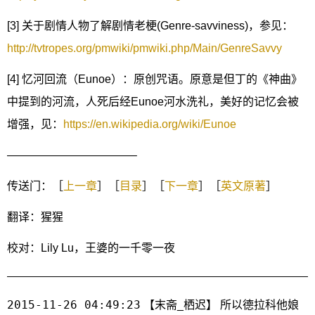
[3]
关于剧情人物了解剧情老梗(Genre-savviness)，参见：
http://tvtropes.org/pmwiki/pmwiki.php/Main/GenreSavvy
[4]
忆河回流（Eunoe）：原创咒语。原意是但丁的《神曲》
中提到的河流，人死后经Eunoe河水洗礼，美好的记忆会被
增强，见：
https://en.wikipedia.org/wiki/Eunoe
———————————–
传送门：［
上一章
］［
目录
］［
下一章
］［
英文原著
］
翻译：猩猩
校对：Lily Lu，王婆的一千零一夜
2015-11-26 04:49:23
【末斋_栖迟】 所以德拉科他娘