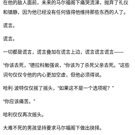
在他的敌人面前，未来的马尔福阁下痛哭流涕，抛弃了礼仪
和镇静，因为他已经没有任何值得他维持那些东西的人了。
谎言。
谎言。
一切都是谎言，谎言叠加在谎言上边，谎言谎言谎言——
“你该去死，”德拉科勉强说，“你该为了杀死父亲去死。”这些
词句仅仅令他的内心更加空虚，但他必须得说。
哈利·波特仅仅摇了摇头，“如果这不是一个选项呢？”
“你应该痛苦。”
哈利仅仅再次摇头。
大难不死的男孩坚持要求马尔福阁下做出抉择。