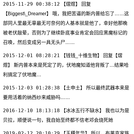
2015-11-29 00:38:12
【熠煜】 回复
【Biggest\_Dreamer】 哦，我把苦逼的斯内普给忘了……这
部同人里最无辜最无可奈何的人基本就是他了，幸好他那晚
被老伏敲晕，否则为了继续卧底事业肯定会回应黑魔标记的
召唤，然后变成另一具无头尸……
2015-12-01 08:28:21
【钱钱_十维生物】 回复【熠
煜】 斯内普本来是死定了的，伏地魔知道他背叛了…结果哈
利搞定了伏地魔…
2015-12-03 01:28:38
【土申土】 所以最终武器本来是
要用活着的纳西纱来威胁吗……
2016-12-10 18:13:18
【冰冰五行不缺水】 我也以为是
贝拉，顺便说一句，我自始至终都不信老邓会烧死她
2019-02-12 20:10:29
【玉槿年华】 所以，布莱克家族