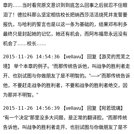
章的……当时看完原文意识到到底怎么回事之后就忍不住眼
泪了！德拉科那么坚定相信校长把纳西莎活活烧死并发誓要
报仇，与哈利的誓言也是以这一条为基础的，结果邓布利多
最终只是封起她的记忆，她还有机会，而阿布福思永远没有
机会了……校长……
2015-11-26 14:54:36
【vellavu】 回复【游灵的荒芜之
境】 举个本章的例子。“而那传统告诉他，叫战争的胜利者走
开、也别试图与你做朋友了是不明智的。”—->"而那传统告诉
他，不要赶走战争的胜利者，不要和战争的胜利者绝交，因
为那并不明智。”
2015-11-26 14:56:39
【vellavu】 回复【宛若琉璃】
“有一个决定”那里没多大问题，是正常的翻译腔。“而那传统
告诉他，叫战争的胜利者走开、也别试图与你做朋友了是不