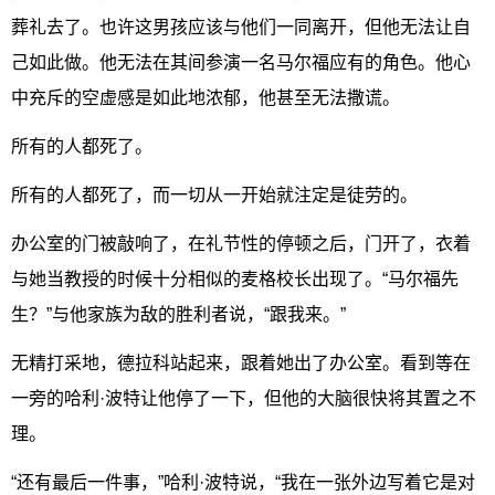
葬礼去了。也许这男孩应该与他们一同离开，但他无法让自
己如此做。他无法在其间参演一名马尔福应有的角色。他心
中充斥的空虚感是如此地浓郁，他甚至无法撒谎。
所有的人都死了。
所有的人都死了，而一切从一开始就注定是徒劳的。
办公室的门被敲响了，在礼节性的停顿之后，门开了，衣着
与她当教授的时候十分相似的麦格校长出现了。“马尔福先
生？”与他家族为敌的胜利者说，“跟我来。”
无精打采地，德拉科站起来，跟着她出了办公室。看到等在
一旁的哈利·波特让他停了一下，但他的大脑很快将其置之不
理。
“还有最后一件事，”哈利·波特说，“我在一张外边写着它是对