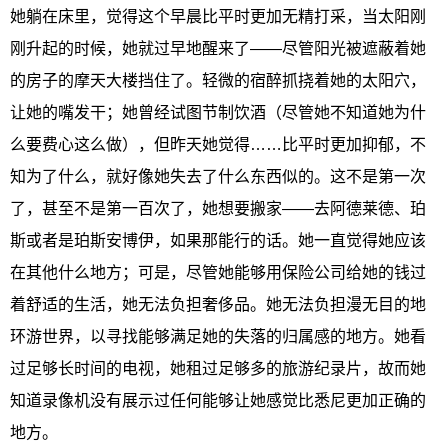
她躺在床里，觉得这个早晨比平时更加无精打采，当太阳刚
刚升起的时候，她就过早地醒来了——尽管阳光被遮蔽着她
的房子的摩天大楼挡住了。轻微的宿醉抓挠着她的太阳穴，
让她的嘴发干；她曾经试图节制饮酒（尽管她不知道她为什
么要费心这么做），但昨天她觉得……比平时更加抑郁，不
知为了什么，就好像她失去了什么东西似的。这不是第一次
了，甚至不是第一百次了，她想要搬家——去阿德莱德、珀
斯或者是珀斯安博伊，如果那能行的话。她一直觉得她应该
在其他什么地方；可是，尽管她能够用保险公司给她的钱过
着舒适的生活，她无法负担奢侈品。她无法负担漫无目的地
环游世界，以寻找能够满足她的失落的归属感的地方。她看
过足够长时间的电视，她租过足够多的旅游纪录片，故而她
知道录像机没有展示过任何能够让她感觉比悉尼更加正确的
地方。