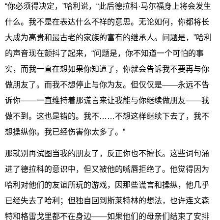
“你必须得决定，”哈利说，“此后德拉科·马尔福身上将会发生
什么。我不是在表达什么不祥的意思。无论如何，你都将长
大成为高贵和最古老的家族的富有的继承人。问题是，”哈利
的声音现在颤抖了起来，“问题是，你不知道一个可怕的事
实，而我一直在想如果你知道了，你就会告诉我不要再与你
做朋友了。而我不想停止与你为友。但仅仅是——永远不告
诉你——一直维持着那谎言来让我能与你继续做朋友——我
做不到。这也是错的。我不……不想这样继续下去了，我不
想操纵你。我已经伤害你太多了。”
那就别再试图当我的朋友了，反正你也不擅长。这些词句涌
进了德拉科的意识中，但又被他的嘴唇拒绝了。他觉得因为
哈利对他们的友谊所玩的游戏，因那些谎言和操纵，他几乎
已经失去了哈利；但独自回到斯莱特林的想法，也许连文森
特和格雷戈里都不在身边——如果他们的母亲们结束了安排