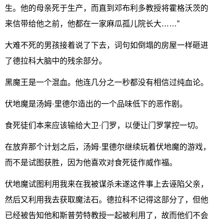
生。他的母亲死于生产，而直到邓布利多教授将霍格沃茨的
来信带给他之前，他都在一家麻瓜孤儿院长大……”
大难不死的男孩接着说了下去，词句如倒塌的房屋一样砸进
了德拉科大脑中的残余部分。
黑魔王是一个混血。他连几分之一秒都没有相信过纯血论。
伏地魔是汤姆·里德尔造出的一个品味低下的恶作剧。
食死徒们本来应该输给大卫·门罗，以便让门罗掌控一切。
在放弃那个计划之后，汤姆·里德尔继续玩着伏地魔的游戏，
而不是试图获胜，因为他喜欢对食死徒作威作福。
伏地魔试图利用我来在我被谋杀未遂这件事上去诬陷父亲，
然后又利用我去获取魔法石。德拉科不记得这部分了，但他
已经被告知他和斯普劳特教授一起被利用了，故而他们不会