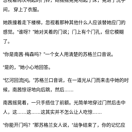
忽视着再次响起的门铃，她摇摇晃晃地起了床，晃进了洗手
间， 穿上了衣服。
她跌撞着走下楼梯，忽视着那种其他什么人应该替她应门的
感觉。“谁呀？”她对关着的门说；门上有个门孔，但它模糊
了。
“你是南茜·梅森吗？”一个女人用清楚的苏格兰口音说。
“是的，”她小心地回答。
“忆河回流[4]。”苏格兰口音说，在一道光从门而来击中她的时
候，南茜惊讶地向后跳，然后……
南茜摇晃着，一只手捂住了前额。光简单地穿过门然后击中
人，这……这……这其实并不怎么让人吃惊……
“你能开门吗？”那苏格兰女人说，“战争结束了，你的记忆应