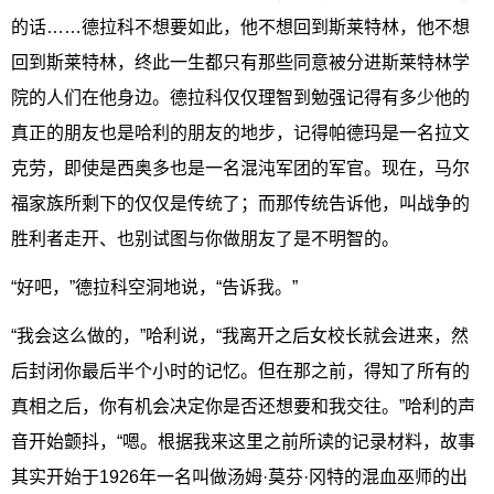
的话……德拉科不想要如此，他不想回到斯莱特林，他不想
回到斯莱特林，终此一生都只有那些同意被分进斯莱特林学
院的人们在他身边。德拉科仅仅理智到勉强记得有多少他的
真正的朋友也是哈利的朋友的地步，记得帕德玛是一名拉文
克劳，即使是西奥多也是一名混沌军团的军官。现在，马尔
福家族所剩下的仅仅是传统了；而那传统告诉他，叫战争的
胜利者走开、也别试图与你做朋友了是不明智的。
“好吧，”德拉科空洞地说，“告诉我。”
“我会这么做的，”哈利说，“我离开之后女校长就会进来，然
后封闭你最后半个小时的记忆。但在那之前，得知了所有的
真相之后，你有机会决定你是否还想要和我交往。”哈利的声
音开始颤抖，“嗯。根据我来这里之前所读的记录材料，故事
其实开始于1926年一名叫做汤姆·莫芬·冈特的混血巫师的出