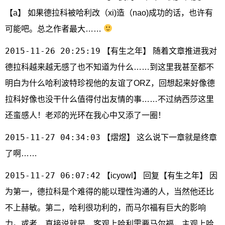
【a】 如果德拉科被哈利改（xi)造（nao)成功的话，也许有
可能吧。总之作者最大……
2015-11-26 20:25:19
【有生之年】 随着文章推进我对
德拉科越来越无感了也不知道为什么……到这里我甚至都不
明白为什么哈利波特珍视他的友谊了ORZ，回想起来好像德
拉科好像也没干什么值得付出友情的事……不过纳西莎这里
还蛮感人！老邓的光环在我心中又添了一圈！
2015-11-27 04:34:03
【熠煜】 这么说下一章就是终章
了啊……
2015-11-27 06:07:42
【icyowl】 回复【有生之年】 因
为第一，德拉科是个难得的能以理性沟通的人，当然他还比
不上赫敏。第二，哈利很功利的，而马尔福有巨大的影响
力。或者，直接说就是，客观上哈利需要马尔福，主观上哈