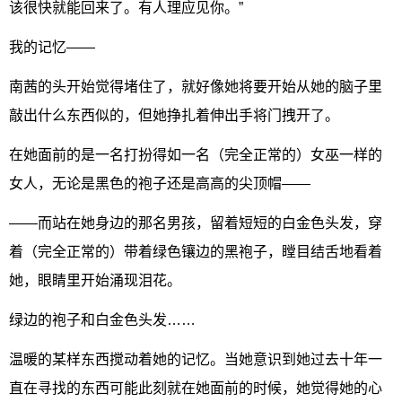
该很快就能回来了。有人理应见你。”
我的记忆——
南茜的头开始觉得堵住了，就好像她将要开始从她的脑子里
敲出什么东西似的，但她挣扎着伸出手将门拽开了。
在她面前的是一名打扮得如一名（完全正常的）女巫一样的
女人，无论是黑色的袍子还是高高的尖顶帽——
——而站在她身边的那名男孩，留着短短的白金色头发，穿
着（完全正常的）带着绿色镶边的黑袍子，瞠目结舌地看着
她，眼睛里开始涌现泪花。
绿边的袍子和白金色头发……
温暖的某样东西搅动着她的记忆。当她意识到她过去十年一
直在寻找的东西可能此刻就在她面前的时候，她觉得她的心