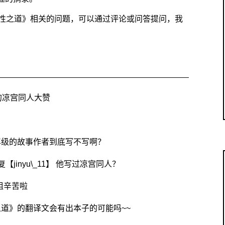
性之道》相关的问题，可以通过评论或问答提问，我
EY的凉宫同人大赞
年级的故事作者到底写不写啊？
jinyu\_11】 他写过凉宫同人？
译组辛苦啦
之道》的翻译文会有出本子的可能吗~~