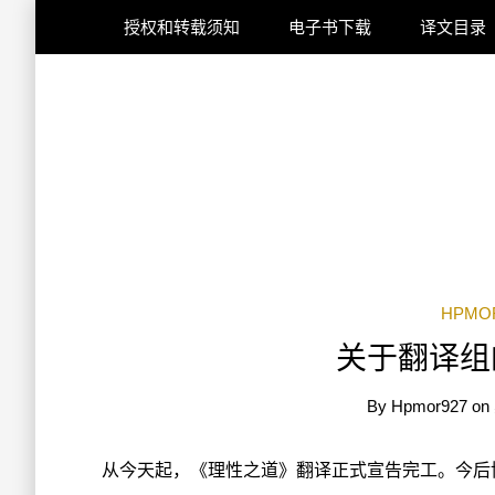
授权和转载须知
电子书下载
译文目录
HPM
关于翻译组
By
Hpmor927
on
从今天起，《理性之道》翻译正式宣告完工。今后