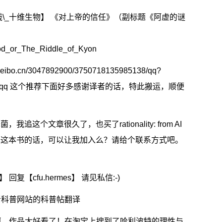
【钱钱\_十维生物】 《对上帝的信任》（副标题《阿虚的谜
_God_or_The_Riddle_of_Kyon
.weibo.cn/3047892900/3750718135985138/qq?
qq
这个推荐下面好多感谢译者的话，特此搬运，顺便
翻译菌，我追这个文章很久了，也买了rationality: from AI
你们翻译这本书的话，可以让我加入么？请给个联系方式吧。
复【cfu.hermes】 请见私信:-)
者科普网站的科普帖翻译
啊，作品太好看了！在淘宝上搜到了哈利波特的理性与