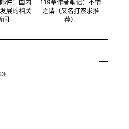
邮件：国内
119章作者笔记：不情
发展的相关
之请（又名打滚求推
新闻
荐）
标注