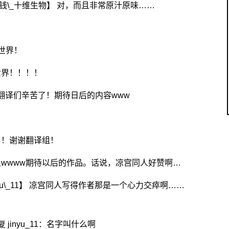
复【钱钱\_十维生物】 对，而且非常原汁原味……
世界！
世界！！！！
 翻译们辛苦了！期待日后的内容www
！
了！谢谢翻译组！
组wwww期待以后的作品。话说，凉宫同人好赞啊…
jinyu\_11】 凉宫同人写得作者那是一个心力交瘁啊……
jinyu_11：名字叫什么啊