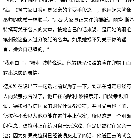
“《预言家日报》的记者，”德拉科说道，试图掩饰声音里的担
忧。《预言家日报》是父亲的主要手段之一，他用起来就像
巫师的魔杖一样顺手。“那是大家真正关注的报纸。丽塔·斯基
特撰写关于名人的文章，按她自己的话来说，是用她的羽毛
笔刺破这些人过分膨胀的名声。如果她找不到关于你的谣
言，她会自己编的。“
“我明白了，”哈利·波特说道。他被绿光映照的脸在兜帽下面
露出深思的表情。
德拉科在说出下一句话之前犹豫了一下。到现在肯定已经有
人向父亲报告过了，他正在向哈利·波特示好，而父亲也知
道，德拉科写信回家的时候什么都没提，并且父亲也了解，
德拉科不会以为他真能在这件事上保密，所以这是一个明确
的信息，德拉科正在练习自己玩游戏，但是仍然站在父亲一
边；因为如果德拉科已经被诱惑走了的话，他送回去的就会