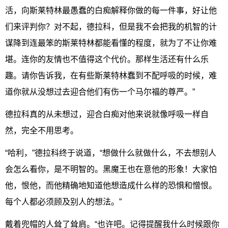
活，向斯莱特林最愚蠢的白痴解释你做的每一件事，好让他
们来评判你？对不起，德拉科，但是我不会把我的机智的计
谋降到连最笨的斯莱特林都能看懂的程度，就为了不让你难
堪。连你的友情也不值得这个代价。那样生活还有什么乐
趣。请你告诉我，在有些斯莱特林蠢到不配呼吸的时候，难
道你就从没想过去迎合他们有伤一个马尔福的尊严。”
德拉科真的从未想过，迎合白痴对他来说就像呼吸一样自
然，完全不用思考。
“哈利，”德拉科终于说道，“想做什么就做什么，不去想别人
会怎么看你，是不明智的。黑魔王也在意他的形象！大家怕
他，恨他，而他精确地知道他想造成什么样的恐惧和憎恨。
每个人都必须顾及别人的想法。”
戴着兜帽的人耸了耸肩。“也许吧。记得提醒我什么时候跟你