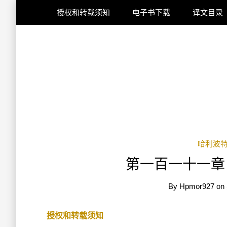
授权和转载须知
电子书下载
译文目录
哈利波
第一百一十一章
By
Hpmor927
on
授权和转载须知