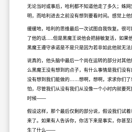
无论当时或事后，哈利都不知道他走了多久；蛛网
明，而哈利进去之前没有想到要看时间。感觉上他
缓缓地，哈利的思维最后一次试图自我恢复。很可
了他的话…..但是黑魔王说他会把赫敏复活，如果
黑魔王遵守承诺是不是只是因为若非如此他就无法
说真的，他头脑中最后一个尚在运转的部分对其他
么黑魔王没有想到的点子，有什么事情是我们没有
没有想到我们能做的……想啊，想啊，求求你们了
怕，尽管我们从没有我们从没像一个小时内就要死
时候——
假设这样，那个最后仅剩的部分说，假设我们试着
来了。如果有人告诉你，你活下来是事实，你甚至
生了什么——