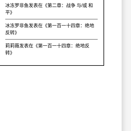
冰冻罗非鱼
发表在《
第二章：战争 与/或 和
平
》
冰冻罗非鱼
发表在《
第一百一十四章：绝地
反转
》
莉莉薇
发表在《
第一百一十四章：绝地反
转
》