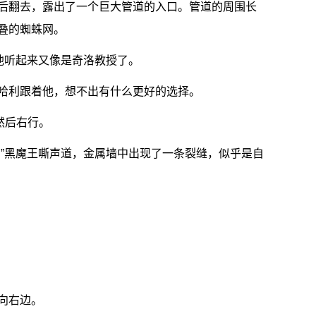
后翻去，露出了一个巨大管道的入口。管道的周围长
叠的蜘蛛网。
他听起来又像是奇洛教授了。
哈利跟着他，想不出有什么更好的选择。
然后右行。
]。”黑魔王嘶声道，金属墙中出现了一条裂缝，似乎是自
向右边。