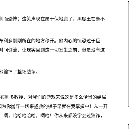
利而恐怖；这笑声现在属于伏地魔了，黑魔王在毫不
布利多刚刚所在的地方移开。他内心的惊恐过于巨
时间倒流，让现实回到这一切发生之前，但是没有这
他输掉了整场战争。
邓布利多教授，对我们的游戏来说这是多么恰当的结局
，因为你抛弃一切来拯救的棋子早就在我掌握中！从一开
！啊，哈哈哈哈哈，啊哈！你从来都没学会过狡诈，