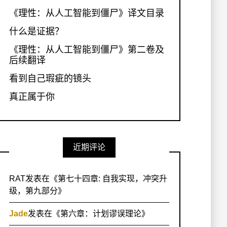
《理性：从人工智能到僵尸》译文目录
什么是证据？
《理性：从人工智能到僵尸》第二卷及
后续翻译
看到自己瑕疵的镜头
真正属于你
近期评论
RAT
发表在《
第七十四章: 自我实现，冲突升
级，第九部分
》
Jade
发表在《
第六章：计划谬误理论
》