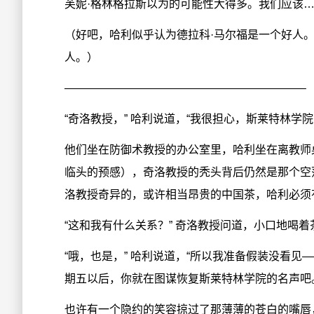
芙妮·格林格拉斯以为的可能性大得多。我们应该…
（好吧，哈利似乎认为德拉科·马尔福是一个好人
人。）
—————————————————————–
“奇洛教授，” 哈利说道，“我很担心，斯莱特林学
他们坐在防御术教授的办公室里，哈利坐在离教师
临头的预感），奇洛教授的秃头背后仍然是那个空
洛教授奇异的，或许相当昂贵的中国茶，哈利必须
“这和我有什么关系？” 奇洛教授问道，小口地喝
“哦，也是，” 哈利说道，“所以我准备假装没看
期五以后，你就在图谋恢复斯莱特林学院的名声吧
也许有一个隐约的笑容掠过了那薄薄的苍白的嘴唇