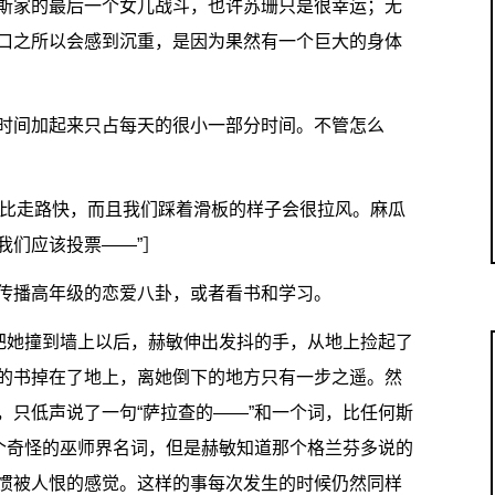
斯家的最后一个女儿战斗，也许苏珊只是很幸运；无
口之所以会感到沉重，是因为果然有一个巨大的身体
时间加起来只占每天的很小一部分时间。不管怎么
这样比走路快，而且我们踩着滑板的样子会很拉风。麻瓜
我们应该投票——”］
传播高年级的恋爱八卦，或者看书和学习。
”把她撞到墙上以后，赫敏伸出发抖的手，从地上捡起了
的书掉在了地上，离她倒下的地方只有一步之遥。然
，只低声说了一句“萨拉查的——”和一个词，比任何斯
一个奇怪的巫师界名词，但是赫敏知道那个格兰芬多说的
惯被人恨的感觉。这样的事每次发生的时候仍然同样