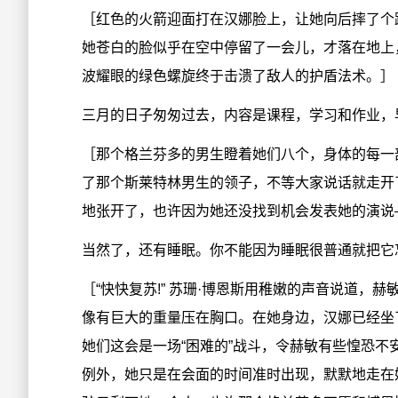
［红色的火箭迎面打在汉娜脸上，让她向后摔了个
她苍白的脸似乎在空中停留了一会儿，才落在地上
波耀眼的绿色螺旋终于击溃了敌人的护盾法术。］
三月的日子匆匆过去，内容是课程，学习和作业，
［那个格兰芬多的男生瞪着她们八个，身体的每一
了那个斯莱特林男生的领子，不等大家说话就走开
地张开了，也许因为她还没找到机会发表她的演说
当然了，还有睡眠。你不能因为睡眠很普通就把它
［“快快复苏!” 苏珊·博恩斯用稚嫩的声音说道
像有巨大的重量压在胸口。在她身边，汉娜已经坐
她们这会是一场“困难的”战斗，令赫敏有些惶恐
例外，她只是在会面的时间准时出现，默默地走在