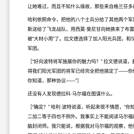
让她难过，而且不知什么缘故，那些来自格兰芬多
哈利依照命令，把他的八个士兵分给了其他两个军
斯送给了飞龙战队，用西莫·斐尼甘向她换来了布
被“大材小用”了。拉文德选择了加入阳光兵团，和S.
军团。
［“好向波特将军施展你的魅力吗？” 拉文德说道
得我们阳光军团的将军已经完全把他搞定了——你
你知道，那种协议——”］
还没有人发现德拉科·马尔福在图谋什么。
［“确定？” 哈利·波特说道，听起来很不情愿，
二加二等于四也不例外。我事实上不能阅读马尔福
脑封闭师。我只能说，根据我对马尔福的观察，他