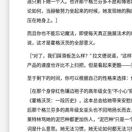
孩只剩下她一个人。也许那个格兰芬多不愿和博恩
论如何，当赫敏努力坐起来的时候，她发现她的胸
压在她身上。］
而且你也不能忘记魔法，即使每天真正施展法术的
说，这才是霍格沃茨的全部意义。
［“对了，我们踩滑板怎么样？” 拉文德说道，“
产品的速度也许比不上扫把，但是看起来更酷——
至于剩下的时间，你可以根据自己的性格来选择：
［在那个身穿红色镶边袍子的高年级女生“不小心
《霍格沃茨：一段历史》，这本总会给她带来安慰
后那个格兰芬多的高年级女巫头也不回地扬长而去
莱特林骂她的泥巴种都更加伤人，“泥巴种”只是
词是什么意思。她无法习惯，她无论如何都无法习