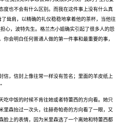
态度也不会有什么区别。而我在这件事上没有什么真
授耸了耸肩，以精确的礼仪稳稳地拿着他的茶杯，当他往
太担心，波特先生。格兰杰小姐确实引起了很多人的怨
，你会明白任何普通人做的第一件事和最重要的事，
封信，信封上像往常一样没有签名；里面的羊皮纸上
”
天吃中饭的时候不肯往她或者特蕾西的方向看。她只
米里森抬过一次头，往赫奇帕奇的方向看了一眼，又
森脸上的表情，因为米里森选了一个离她和特蕾西都