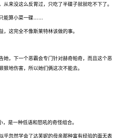
，从来没这么反胃过，只吃了半碟子就就吃不下了。
只能算小菜一碟……
益，这完全不像斯莱特林该做的事。
告她，下一个恶霸会专门针对赫奇帕奇，而且这个恶
狠狠地伤害，所以她们俩这次不能去。
很小，是一种低语和怒吼的奇怪组合。
似乎忽然学会了达芙妮的母亲那种富有经验的面无表