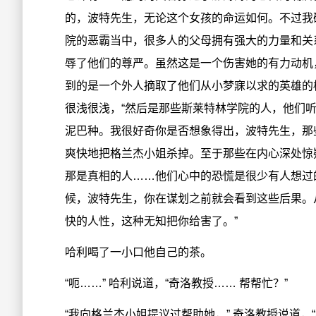
的，波特先生，无论这个女孩的命运如何。不过我
院的恶霸当中，很多人的父母拥有强大的力量和关
辱了他们的尊严。虽然这是一个伤害她的有力动机
到的是一个外人摘取了他们从小梦寐以求的英雄的
很浅很浅，“然后是那些斯莱特林学院的人，他们
泥巴种。我很好奇你是否想象得出，波特先生，那
爽快地把格兰杰小姐杀掉。至于那些在内心深处惊
那是真相的人……他们心中的恐慌是很少有人想过的
候，波特先生，你在谋划之前就会看到这些后果。
快的人性，这种无知把你给害了。”
哈利喝了一小口他自己的茶。
“呃……” 哈利说道，“奇洛教授…… 帮帮忙？”
“我向格兰杰小姐提议过帮助她，” 奇洛教授说道