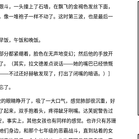
跟斗，一头撞上了石墙，在飘飞的金褐色发丝下面，
，像一堆袍子一样不动了。这时第三波，也是最后一
早饭，午饭和晚饭。
部分都紧绷着，脸色在无声地变幻；然后他的手放开
了。（其实，拉文德差点说话——她的嘴巴已经愤慨
——不过还好赫敏发现了，打出了闭嘴的暗语。）］
忘了。
，赫敏的眼睛睁开了，吸了一大口气，感觉肺部很沉重，好
了起来，双手抱着头，疼得龇牙咧嘴。达芙妮警告过
不安，事实上，其他女孩也有同样的感觉。也许只有苏珊
她们身边，和那个七年级的恶霸战斗，直到站着的女