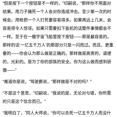
“但是按下一个按钮是不一样的，”切嗣说，“那样你不用面对
结果。用刀子捅死一个人会对你造成冲击。至少第一次的时
候会。用枪把一个人打死要容易得多。如果再远上几米，会
容易得令人惊讶。如果只需要扣下扳机的话整件事情都会不
一样。至于在一艘宇宙飞船里按下按钮——那是最容易的。
那样的话‘一亿五千万人’的那部分只是一闪而过。而且，更重
要的——你会认为那么做是正确的。那样做是高贵的，道德
的，光彩的。是为了你的部族的安全。你为这么做而感到骄
傲——”
“难道你是说，”驾驶爵说，“那样做是不对的吗？”
“不是这个意思，”切嗣说，“我说的是，无论对与错，你所需
的只是这个信念而已。”
“我明白了，”同人大师说，“你可以杀死一亿五千万人而没什