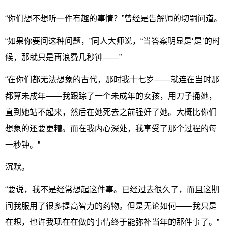
“你们想不想听一件有趣的事情？”曾经是告解师的切嗣问道。
“如果你要问这种问题，”同人大师说，“当答案明显是‘是’的时
候，那就只是再浪费几秒钟——”
“在你们都无法想象的古代，那时我十七岁——就连在当时那
都算未成年——我跟踪了一个未成年的女孩，用刀子捅她，
直到她站不起来，然后在她死去之前强奸了她。大概比你们
想象的还要更糟。而在我内心深处，我享受了那个过程的每
一秒钟。”
沉默。
“要说，我不是经常想起这件事。已经过去很久了，而且这期
间我服用了很多提高智力的药物。但是无论如何——我只是
在想，也许我现在在做的事情终于能弥补当年的那件事了。”