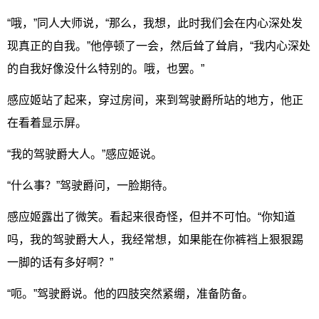
“哦，”同人大师说，“那么，我想，此时我们会在内心深处发
现真正的自我。”他停顿了一会，然后耸了耸肩，“我内心深处
的自我好像没什么特别的。哦，也罢。”
感应姬站了起来，穿过房间，来到驾驶爵所站的地方，他正
在看着显示屏。
“我的驾驶爵大人。”感应姬说。
“什么事？”驾驶爵问，一脸期待。
感应姬露出了微笑。看起来很奇怪，但并不可怕。“你知道
吗，我的驾驶爵大人，我经常想，如果能在你裤裆上狠狠踢
一脚的话有多好啊？”
“呃。”驾驶爵说。他的四肢突然紧绷，准备防备。