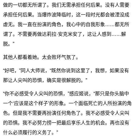
做的一切都无所谓了。我们无需承担任何后果。没有人需要
承担任何后果。当爆炸波降临时，这一段时光都会被湮没成
虚无。我一直在扮演的角色，我心中的自我形象……都无所
谓了。不需要再做达莉拉·安克米安了，这让人感到……解
脱。”
其他人都看着她。太会败坏气氛了。
“好吧，”同人大师说，“既然你说到这里了，我想，如果没有
那让人尖叫的恐惧，确实是很解脱的。”
“你不必感受令人尖叫的恐惧，”感应姬说，“那只是你头脑中
一个‘应该是这个样子’的形象。一个面临死亡的人所扮演的角
色。但是我不需要再扮演任何角色了。我不必感受令人尖叫
的恐惧。我不必努力捞一把最后享乐人生的机会。再也没有
什么必须履行的义务了。”