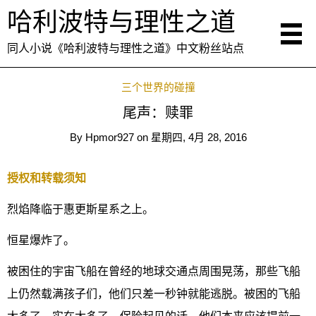
哈利波特与理性之道
同人小说《哈利波特与理性之道》中文粉丝站点
三个世界的碰撞
尾声：赎罪
By
Hpmor927
on
星期四, 4月 28, 2016
授权和转载须知
烈焰降临于惠更斯星系之上。
恒星爆炸了。
被困住的宇宙飞船在曾经的地球交通点周围晃荡，那些飞船
上仍然载满孩子们，他们只差一秒钟就能逃脱。被困的飞船