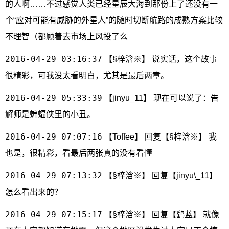
的人啊……不过感觉人类已经星辰大海到那份上了还没有一
个“应对可能有威胁的外星人”的随时切断航路的成熟方案比较
不理智（都顾着去市场上风投了么
2016-04-29 03:16:37
【§梓浛※】 说实话，这个故事
很精彩，可我没太看明白，尤其是最后两章。
2016-04-29 05:33:39
【jinyu_11】 现在可以说了：告
解师是蝙蝠侠里的小丑。
2016-04-29 07:07:16
【Toffee】 回复【§梓浛※】 我
也是，很精彩，看最后两张真的没有看懂
2016-04-29 07:13:32
【§梓浛※】 回复【jinyu\_11】
怎么看出来的？
2016-04-29 07:15:17
【§梓浛※】 回复【鹞蓝】 就像