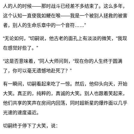
人的人的时候——那时战斗已经差不多结束了。这么多年，
这个认知一直使我如鲠在喉——我是一个被别人拯救的被害
者，别人的生命乐章中的一个音符……”
“无论如何，”切嗣说，他古老的面孔上有淡淡的微笑，“我现
在感觉好些了。”
“这是否意味着，”同人大师问到，“现在你的人生终于圆满
了，你可以毫无遗憾地赴死了？”
有一瞬间，切嗣看起来吃了一惊。然后，他仰头向天，开始
大笑。真正的，纯粹的，真诚的大笑。别人也跟着笑起来，
他们共享的笑声在房间内回荡，同时超新星的爆炸面以几乎
光速的速度逼近。
切嗣终于停下了大笑，说：