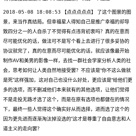
2018-05-08 18:08:53
【点点点点点】 了这个图景的图
景，来当作真结局。但幸福星人得知自己是推广幸福的却导
致四分之一的人自杀了不觉得有点违背初衷吗？真的在意而
尽可能优化的话，做法可不是写个看上去进行了很多妥协的
协议就完了，真的在意而尽可能优化的话，就应该像最开始
制作AV和美男的影像一样，去找一群社会学家分析人类的社
会，思考如何让人类自然地接受罢？不应该是“你不这么做就
是死”这样强加，这对自己也没什么好处，更应该是“给他们更
多的选项，而不删减他们本来就有的其他选项，让他们觉得
不是走投无路才选了这个，而是在原有选项也都健在的情况
下，最终一些人觉得这个确实好从而选择，进而选了这个的
因为更先进而逐渐淘汰掉没选的”这才是尊重了自由意志和人
道主义的走向罢？