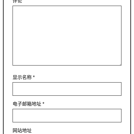
评论
显示名称
*
电子邮箱地址
*
网站地址