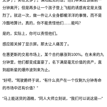
太多了，实在太多了。保险起见的话，他们本来应该提前一
分钟离开；但是再多让一个孩子登上飞船的诱惑肯定是太强
烈了。就这一次，做一件让人全身都暖洋洋的事情，而不是
冷酷地算计。真的，你不能责怪他们……能吗？
是的，实际上，你可以责怪他们。
感应姬关掉了显示屏。那太让人痛苦了。
在惠更斯的交易市场上，某个合约暴涨到100%。在未来的九
分钟里，他们都变成富豪了，名下满是毫无价值的资产，直
到超新星的爆炸波到来为止。
“好吧，”驾驶爵终于说，“有什么资产在一个仅剩九分钟寿命
的市场中还有价值？”
“马上能送货的酒精，”同人大师立刻说，“我们可以说这是—”