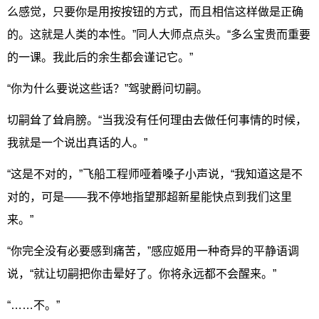
么感觉，只要你是用按按钮的方式，而且相信这样做是正确
的。这就是人类的本性。”同人大师点点头。“多么宝贵而重要
的一课。我此后的余生都会谨记它。”
“你为什么要说这些话？”驾驶爵问切嗣。
切嗣耸了耸肩膀。“当我没有任何理由去做任何事情的时候，
我就是一个说出真话的人。”
“这是不对的，”飞船工程师哑着嗓子小声说，“我知道这是不
对的，可是——我不停地指望那超新星能快点到我们这里
来。”
“你完全没有必要感到痛苦，”感应姬用一种奇异的平静语调
说，“就让切嗣把你击晕好了。你将永远都不会醒来。”
“……不。”