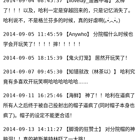
2014-09-04 08:45:37
【ilovefay_遥酱中毒】 太棒
了！！！以及，哈利一定是穿越回来的，只是记忆消失了。
哈利说不，不是格兰芬多的时候，真的好虐啊(｡•́︿•̀｡)
2014-09-05 11:45:59
【Anywho】 分院帽什么时候也
学会开玩笑了！！！！摔！！！！！
2014-09-05 18:15:39
【鬼火灯笼】 居然开玩笑了！
2014-09-07 09:45:30
【知错就改（林茶以）】 哈利究
竟有多喜欢开玩笑啊哈哈哈哈哈哈……
2014-09-11 16:25:46
【海鲜】 神了！！哈利在逼疯了
所有人之后终于被自己投射出的帽子逼疯了(同时帽子本身也
疯了)。帽子的设定不能更合适！
2014-09-13 14:11:27
【脚滑的狂赞士】 对分院帽的神
脑洞！！真的被斯莱特林吓了一大跳！