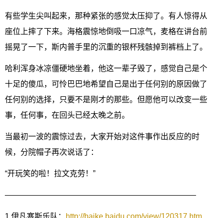
有些学生尖叫起来，那种紧张的感觉太压抑了。有人惊得从
座位上摔了下来。海格震惊地倒吸一口凉气，麦格在讲台前
摇晃了一下，斯内普手里的沉重的银杯残骸掉到裤档上了。
哈利浑身冰凉僵硬地坐着，他这一辈子毁了，感觉自己是个
十足的傻瓜，可怜巴巴地希望自己是出于任何别的原因做了
任何别的选择，只要不是刚才的那些。但愿他可以改变一些
事，任何事，在回头已经太晚之前。
当最初一波的震惊过去，大家开始对这件事作出反应的时
候，分院帽子再次说话了：
“开玩笑的啦！拉文克劳！”
————————————————————————–
1.伊凡塞斯乐队：
http://baike.baidu.com/view/120317.htm