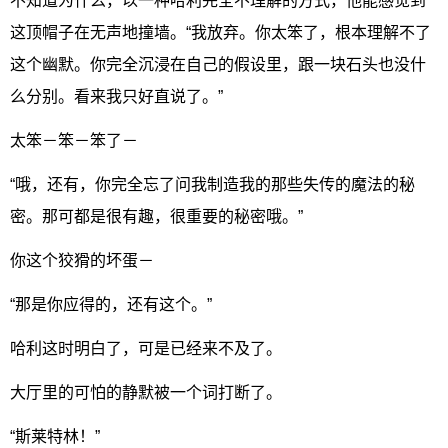
不知道为什么，以一种哈利完全不理解的方式，他能感觉到
这顶帽子在无声地撞墙。“我放弃。你太笨了，根本理解不了
这个幽默。你完全沉浸在自己的假设里，跟一块石头也没什
么分别。看来我只好直说了。”
太笨－笨－笨了－
“哦，还有，你完全忘了问我制造我的那些失传的魔法的秘
密。那可都是很有趣，很重要的秘密哦。”
你这个狡猾的坏蛋－
“那是你应得的，还有这个。”
哈利这时明白了，可是已经来不及了。
大厅里的可怕的静默被一个词打断了。
“斯莱特林！”