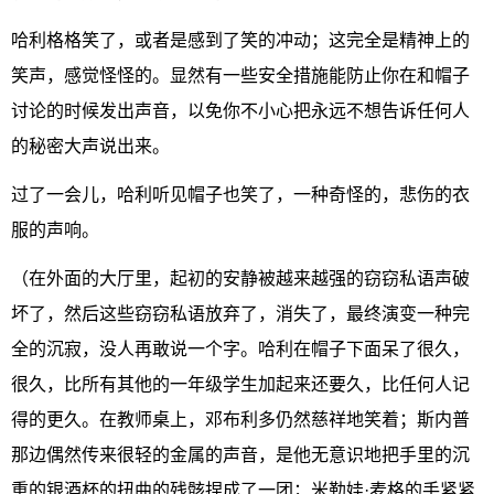
哈利格格笑了，或者是感到了笑的冲动；这完全是精神上的
笑声，感觉怪怪的。显然有一些安全措施能防止你在和帽子
讨论的时候发出声音，以免你不小心把永远不想告诉任何人
的秘密大声说出来。
过了一会儿，哈利听见帽子也笑了，一种奇怪的，悲伤的衣
服的声响。
（在外面的大厅里，起初的安静被越来越强的窃窃私语声破
坏了，然后这些窃窃私语放弃了，消失了，最终演变一种完
全的沉寂，没人再敢说一个字。哈利在帽子下面呆了很久，
很久，比所有其他的一年级学生加起来还要久，比任何人记
得的更久。在教师桌上，邓布利多仍然慈祥地笑着；斯内普
那边偶然传来很轻的金属的声音，是他无意识地把手里的沉
重的银酒杯的扭曲的残骸捏成了一团；米勒娃·麦格的手紧紧