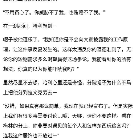
“不用费心了。你威胁不了我，也贿赂不了我。”
在一刹那间，哈利想到－
帽子被他逗乐了。“我知道你是不会向大家披露我的工作原
理，让这件事反复发生的。这样太违反你的道德准则了，无
论你的短期需求多么渴望赢得这场争论。我能看到你的所有
想法，你真的以为你能吓唬我吗？”
虽然尽量不去想，哈利心里还是奇怪，分院帽子为什么不马
上把他分到拉文克劳去－
“没错，如果真有那么简单，我现在就已经宣布了。但是实际
上我们有很多事需要讨论…哦，天哪，请你不要这样。看在
梅林的分上，你非要对遇见的每个人和每样东西玩这套吗？
连我这件服饰也不放过－”