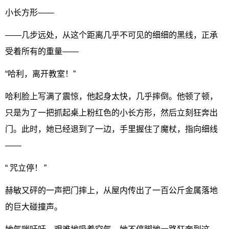
小长方形——
——几步远处，从这个距离几乎不可见的细细的黑线，正承
受着所有的重量——
“哈利，离开教室！”
哈利脸上写满了震惊，他起身太快，几乎摔倒。他顿了顿，
只是为了一把抓起桌上粉红色的小长方形，然后立刻狂奔出
门。此时，她已经退到了一边，手里握住了魔杖，指向细线
——
“ 咒立停！ ”
赫敏又砰的一声把门摔上，从屋内传出了一百公斤金属落地
的巨大碰撞声。