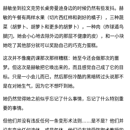
赫敏坐到拉文克劳长桌旁曼迪身边的时候仍然有些发抖。赫
敏的午餐有两样水果（切片西红柿和剥好的橘子），三种蔬
菜（胡萝卜、胡萝卜和更多的胡萝卜），一种肉（炸球遁鸟
腿[7]，她会小心地去除外边的那层不健康的皮），和一小块
她吃了其他部分就可以奖励自己的巧克力蛋糕。
这次并不像魔药课那次那样糟糕：她至今还会做那次的噩
梦。但这次是赫敏把它唤出来的，而且感觉自己成了它的目
标。只是一小会儿而已，然后那份冷酷的黑暗转过头说那不
是在对她生气，因为它不想吓到她。
她仍然觉得她之前似乎忘记了什么事情，忘记了什么特别重
要的事情。
但他们并没有违反任何一条变形术法则……是不是？他们并