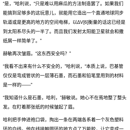
“是，”哈利说，“只是难以用麻瓜的方法制造罢了。如果我们
能搞到足够多的这玩意儿，就能用它造出一个直通地球同步
轨道或是更高的地方的空间电梯，以∆V[6]衡量的话这已经是
到太阳系尽头的一半了。而且我们发射太阳能卫星就会和撒
纸屑一样简单了。”
赫敏再次皱眉。“这东西安全吗？”
“我看不出来有什么不安全的，”哈利说，“本质上说，巴基管
仅仅是弯成管状的一层薄石墨，而石墨和铅笔里用到的材料
是一样的——”
“我知道什么是石墨，哈利，”赫敏说。她心不在焉地整了整头
发。在盯着那张纸的时候皱起了眉。
哈利把手伸进袍口袋，掏出一条在两端各系着一个灰色塑料
环的白线。他在线接触圆环的地方点了万能胶，让它变成一