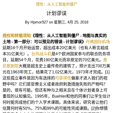
理性：从人工智能到僵尸
计划谬误
By
Hpmor927
on
星期三, 4月 25, 2018
授权和转载须知
《理性：从人工智能到僵尸 - 地图与真实的
土地 - 第一部分：可以预见的错误 - 计划谬误》
丹佛国际机场
延期16个月开始运营，超出成本20亿美元（也有人断言超成
本31亿美元）。
台风战斗机
是4个欧洲国家参与的联合防务项
目，延期54个月，花费190亿美元而非原定的70亿美元。
悉
尼歌剧院
大概是超支史上最传奇的建筑了，预计支出700万美
元在1963年完工，结果花了1.02亿美元，1973年才完成。[1]
这些孤立事件是因为有选择的
可获得性
偏差才进入我们的视
野中吗？它们是官僚主义或者政府刺激措施失败的产物吗？
是的，很有可能。但还有种与之相关且在个体计划者身上可
重现的认知偏见。1995年，Buehler和他的同事们让学生估计
何时能完成他们的个人学术课题。具体来说，研究者让他们
估算何时有50%，75%和99%的可能性完成课题。[2]你想猜