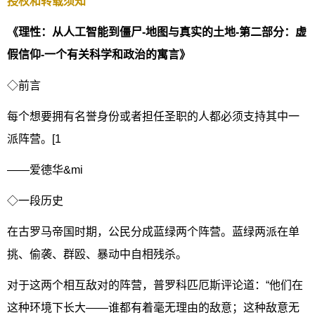
授权和转载须知
《理性：从人工智能到僵尸-地图与真实的土地-第二部分：虚
假信仰-一个有关科学和政治的寓言》
◇前言
每个想要拥有名誉身份或者担任圣职的人都必须支持其中一
派阵营。[1
——爱德华&mi
◇一段历史
在古罗马帝国时期，公民分成蓝绿两个阵营。蓝绿两派在单
挑、偷袭、群殴、暴动中自相残杀。
对于这两个相互敌对的阵营，普罗科匹厄斯评论道：“他们在
这种环境下长大——谁都有着毫无理由的敌意；这种敌意无