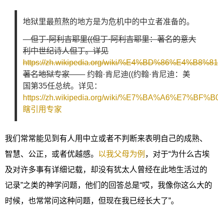
地狱里最煎熬的地方是为危机中的中立者准备的。
—
但丁·阿利吉耶里((但丁·阿利吉耶里：著名的意大
利中世纪诗人但丁。详见
https://zh.wikipedia.org/wiki/%E4%BD%86%
著名地狱专家
—— 约翰·肯尼迪((约翰·肯尼迪：美
国第35任总统。详见：
https://zh.wikipedia.org/wiki/%E7%BA%A6%E
瞎引用专家
我们常常能见到有人用中立或者不判断来表明自己的成熟、
智慧、公正，或者优越感。
以我父母为例
，对于“为什么古埃
及对许多事有详细记载，却没有犹太人曾经在此地生活过的
记录”之类的神学问题，他们的回答总是“哎，我像你这么大的
时候，也常常问这种问题，但现在我已经长大了”。