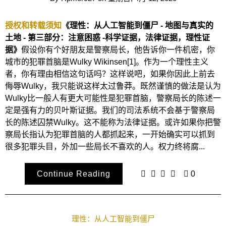
授权和转载须知
《理性：从人工智能到僵尸 - 地图与真实的
土地 - 第三部分：注意困惑 -
科学证据，法律证据，理性证
据
》
假设你有个好朋友是警察局长，他告诉你一件机密，你
城市的犯罪首脑是Wulky Wikinsen[1]。作为一个理性主义
者，你有理由相信这句话吗？这样说吧，如果你因此上前去
侮辱Wulky，我只能说这样太过鲁莽。既然谨慎的做法是认为
Wulky比一般人有更大可能性是犯罪首脑，警察局长的陈述一
定是强有力的贝叶斯证据。我们的司法系统不会基于警察局
长的陈述囚禁Wulky。这不能称为法律证据。或许如果你把警
察局长指认为犯罪首脑的人都抓起来，一开始确实可以抓到
很多犯罪头目，外加一些局长不喜欢的人。权力终将腐...
Continue Reading
0
理性：从人工智能到僵尸