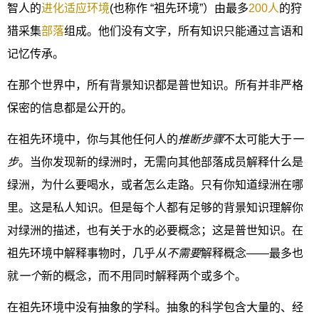
智人的
进化适应环境
(也称作 “祖先环境”）由最多
200人
的狩
猎采集
部落
组成。他们没有文字，所有知识只能通过言语和
记忆传承。
在那个世界中，所有背景知识都是普世知识。所有并非严格
保密的信息都是公开的。
在祖先环境中，你与其他任何人的
推断步骤
不太可能大于
一
步
。当你发现新的绿洲时，无需向其他部落成员解释什么是
绿洲，为什么要喝水，或者怎么走路。只有你知道绿洲在哪
里。这是私人知识。但是每个人都有足够的背景知识理解你
对绿洲的描述，也有关于水的必要概念；这是普世知识。在
祖先环境中解释事物时，几乎
从不需要
解释概念——最多也
就
一个
新的概念，而不用同时解释两个或多个。
在祖先环境中没有抽象的学科。抽象的科学包含大量的、经