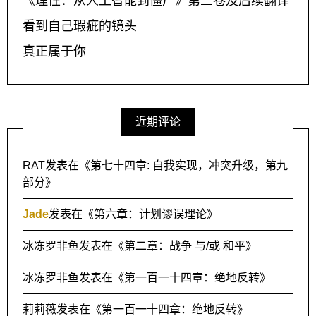
《理性：从人工智能到僵尸》第二卷及后续翻译
看到自己瑕疵的镜头
真正属于你
近期评论
RAT
发表在《
第七十四章: 自我实现，冲突升级，第九
部分
》
Jade
发表在《
第六章：计划谬误理论
》
冰冻罗非鱼
发表在《
第二章：战争 与/或 和平
》
冰冻罗非鱼
发表在《
第一百一十四章：绝地反转
》
莉莉薇
发表在《
第一百一十四章：绝地反转
》