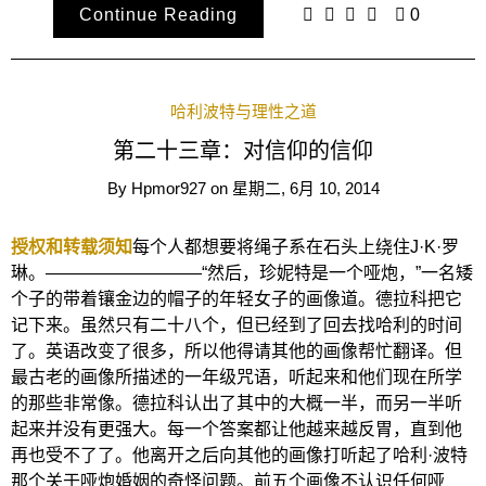
Continue Reading
0
哈利波特与理性之道
第二十三章：对信仰的信仰
By
Hpmor927
on
星期二, 6月 10, 2014
授权和转载须知
每个人都想要将绳子系在石头上绕住J·K·罗
琳。—————————“然后，珍妮特是一个哑炮，”一名矮
个子的带着镶金边的帽子的年轻女子的画像道。德拉科把它
记下来。虽然只有二十八个，但已经到了回去找哈利的时间
了。英语改变了很多，所以他得请其他的画像帮忙翻译。但
最古老的画像所描述的一年级咒语，听起来和他们现在所学
的那些非常像。德拉科认出了其中的大概一半，而另一半听
起来并没有更强大。每一个答案都让他越来越反胃，直到他
再也受不了了。他离开之后向其他的画像打听起了哈利·波特
那个关于哑炮婚姻的奇怪问题。前五个画像不认识任何哑