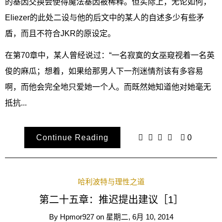
的基因交换会使得魔法基因被稀释。但实际上，无论如何，
Eliezer的此处二设与他的后文中的某人的自述多少有些矛
盾，而且不符合JKR的原设定。
在第70章中，某人曾经说过：“一名寂寞的女巫窥视着一名英
俊的麻瓜；想着，如果给那男人下一剂迷情剂该有多容易
啊，而他会完全地只爱她一个人。而既然她知道他对她毫无
抵抗...
Continue Reading
0
哈利波特与理性之道
第二十五章：推迟提出建议［1］
By
Hpmor927
on
星期二, 6月 10, 2014